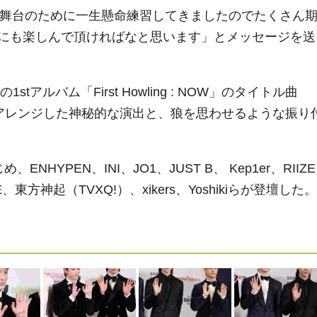
Aの舞台のために一生懸命練習してきましたのでたくさん
にも楽しんで頂ければなと思います」とメッセージを送
アルバム「First Howling : NOW」のタイトル曲
用にアレンジした神秘的な演出と、狼を思わせるような振り
HYPEN、INI、JO1、JUST B、 Kep1er、RIIZ
E、東方神起（TVXQ!）、xikers、Yoshikiらが登壇した。