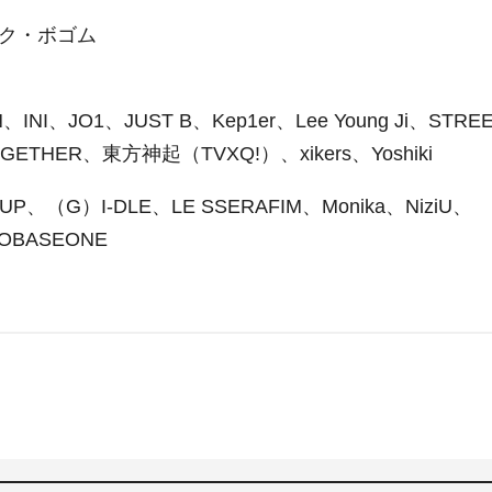
ク・ボゴム
N
、
INI
、
JO1
、
JUST B
、
Kep1er
、
Lee Young Ji
、
STRE
OGETHER
、東方神起（
TVXQ!）
、
xikers
、
Yoshiki
 UP
、（
G）I-DLE
、
LE SSERAFIM
、
Monika
、
NiziU
、
OBASEONE