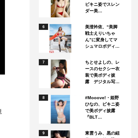
ビキニ姿でスレン
ダー美…
美澄衿依、“美脚
6
戦士えりいちゃ
ん”に変身してマ
シュマロボディ…
ちとせよしの、レ
7
ースのセクシー衣
装で美ボディ披
露 デジタル写…
#Mooove!・姫野
8
ひなの、ビキニ姿
で美ボディ披露
境
『BLT…
ま
東雲うみ、黒の紐
9