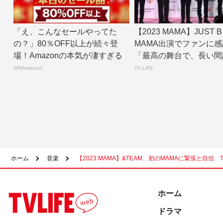
「え、こんなセールやってた
【2023 MAMA】JUST
の？」80％OFF以上が続々登
MAMA出演でファンに感
場！Amazonの本気が凄すぎる
「最高の舞台で、長い間
に...
PR(Amazon)
TV LIFE
ホーム
音楽
【2023 MAMA】&TEAM、初のMAMAに緊張と自信
ホーム
ドラマ