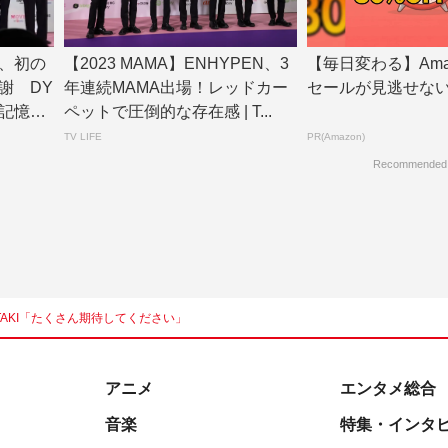
 B、初の
【2023 MAMA】ENHYPEN、3
【毎日変わる】Ama
謝 DY
年連続MAMA出場！レッドカー
セールが見逃せな
記憶
ペットで圧倒的な存在感 | T...
TV LIFE
PR(Amazon)
Recommended
 TAKI「たくさん期待してください」
アニメ
エンタメ総合
音楽
特集・インタ