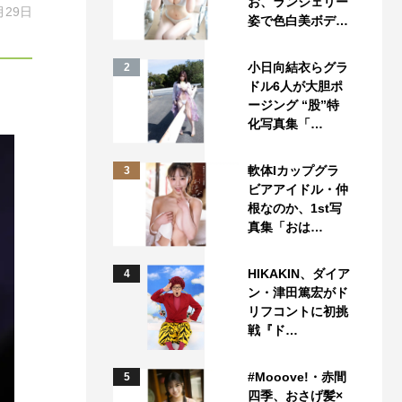
お、ランジェリー
月29日
姿で色白美ボデ…
小日向結衣らグラ
2
ドル6人が大胆ポ
ージング “股”特
化写真集「…
軟体Iカップグラ
3
ビアアイドル・仲
根なのか、1st写
真集「おは…
HIKAKIN、ダイア
4
ン・津田篤宏がド
リフコントに初挑
戦『ド…
#Mooove!・赤間
5
四季、おさげ髪×