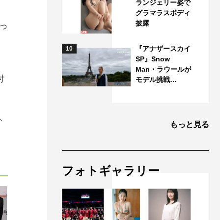
ランジェリー姿で
期
グラマラスボディ
披露
っ
『アナザースカイ
10
SP』Snow
Man・ラウールが
付
モデル挑戦…
E、
もっと見る
フォトギャラリー