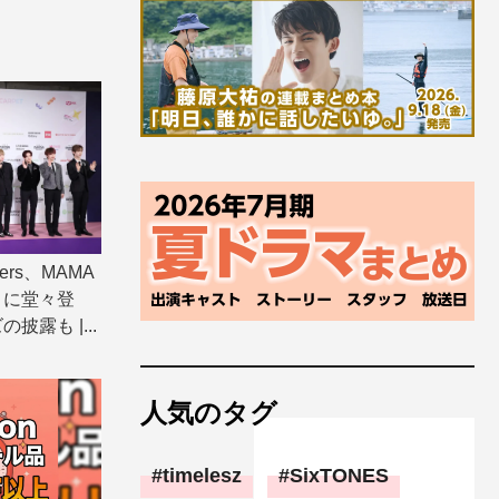
kers、MAMA
トに堂々登
露も |...
人気のタグ
timelesz
SixTONES