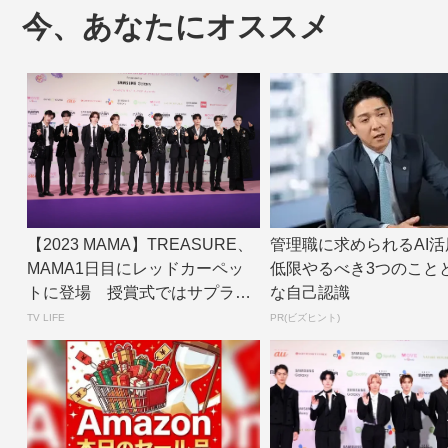
今、あなたにオススメ
【2023 MAMA】TREASURE、
管理職に求められるAI活
MAMA1日目にレッドカーペッ
低限やるべき3つのこと
トに登場 授賞式ではサプライ
な自己認識
ズ...
TV LIFE
PR(ビズヒント)