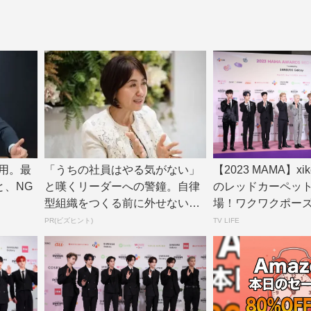
用。最
「うちの社員はやる気がない」
【2023 MAMA】xi
と、NG
と嘆くリーダーへの警鐘。自律
のレッドカーペッ
型組織をつくる前に外せない、
場！ワクワクポーズの披
たった一つの順番
PR(ビズヒント)
TV LIFE