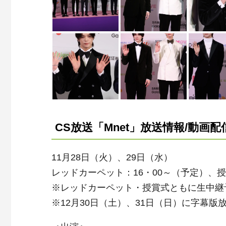
CS
放送「
Mnet
」放送情報
/
動画配
11
月
28
日
（
火
）
、
29
日
（
水
）
レッドカーペット：
16・00
～（予定）、授
※レッドカーペット・授賞式ともに生中継
※
12
月
30
日（土）、
31
日（日）に字幕版