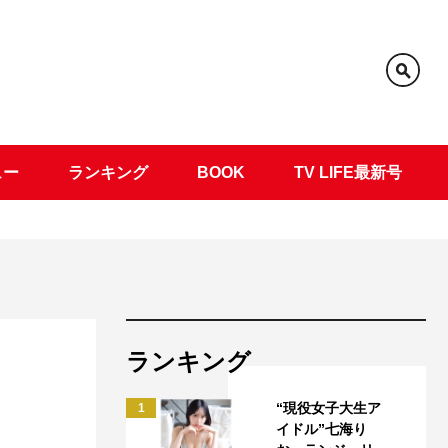
ュー
ランキング
BOOK
TV LIFE最新号
ランキング
“現役女子大生ア
1
イドル”七海り