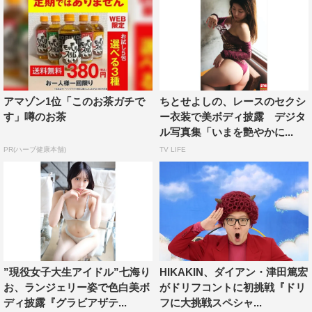
アマゾン1位「このお茶ガチで
ちとせよしの、レースのセクシ
す」噂のお茶
ー衣装で美ボディ披露 デジタ
ル写真集「いまを艶やかに...
PR(ハーブ健康本舗)
TV LIFE
”現役女子大生アイドル”七海り
HIKAKIN、ダイアン・津田篤宏
お、ランジェリー姿で色白美ボ
がドリフコントに初挑戦『ドリ
ディ披露『グラビアザテ...
フに大挑戦スペシャ...