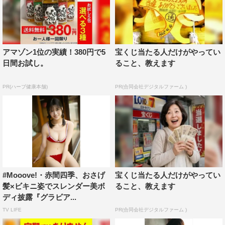
アマゾン1位の実績！380円で5
宝くじ当たる人だけがやってい
日間お試し。
ること、教えます
PR(ハーブ健康本舗)
PR(合同会社デジタルファーム )
#Mooove!・赤間四季、おさげ
宝くじ当たる人だけがやってい
髪×ビキニ姿でスレンダー美ボ
ること、教えます
ディ披露『グラビア...
TV LIFE
PR(合同会社デジタルファーム )