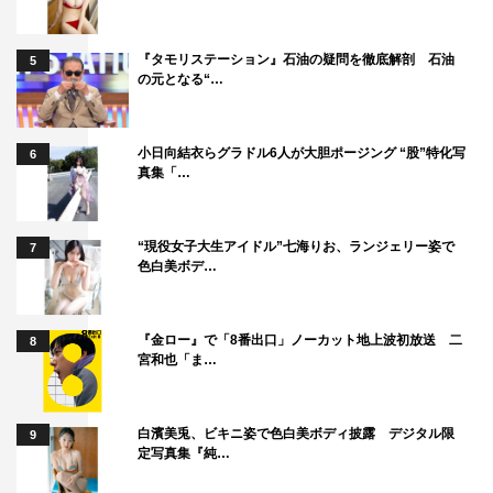
『タモリステーション』石油の疑問を徹底解剖 石油
5
の元となる“…
小日向結衣らグラドル6人が大胆ポージング “股”特化写
6
真集「…
“現役女子大生アイドル”七海りお、ランジェリー姿で
7
色白美ボデ…
『金ロー』で「8番出口」ノーカット地上波初放送 二
8
宮和也「ま…
白濱美兎、ビキニ姿で色白美ボディ披露 デジタル限
9
定写真集『純…