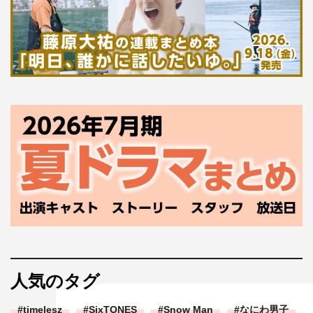
人気のタグ
timelesz
SixTONES
Snow Man
なにわ男子