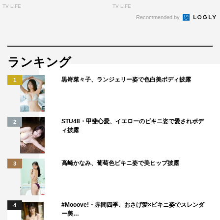
TV LIFE
TV LIFE
Recommended by
ランキング
黒嵜菜々子、ランジェリー姿で色白美ボディ披露
1
STU48・甲斐心愛、イエローのビキニ姿で愛されボデ
2
ィ披露
高崎かなみ、葡萄色ビキニ姿で美ヒップ披露
3
#Mooove!・赤間四季、おさげ髪×ビキニ姿でスレンダ
4
ー美…