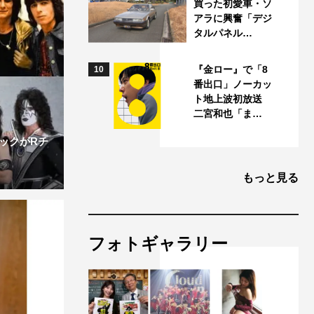
買った初愛車・ソ
アラに興奮「デジ
タルパネル…
『金ロー』で「8
10
番出口」ノーカッ
ト地上波初放送
二宮和也「ま…
ックがRチ
もっと見る
フォトギャラリー