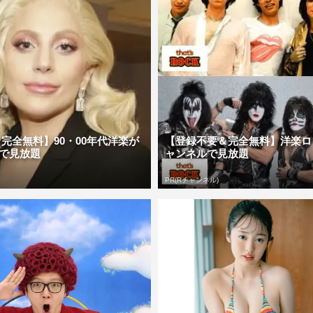
完全無料】90・00年代洋楽が
【登録不要＆完全無料】洋楽ロ
で見放題
ャンネルで見放題
PR(Rチャンネル)