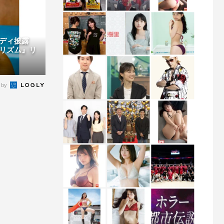
ボディ披露
リズム』リ
 by