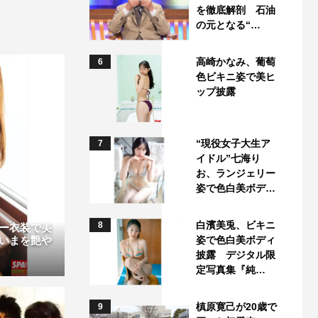
を徹底解剖 石油
の元となる“…
高崎かなみ、葡萄
6
色ビキニ姿で美ヒ
ップ披露
“現役女子大生ア
7
イドル”七海り
お、ランジェリー
姿で色白美ボデ…
白濱美兎、ビキニ
8
ー衣装で美
姿で色白美ボディ
いまを艶や
披露 デジタル限
定写真集『純…
槙原寛己が20歳で
9