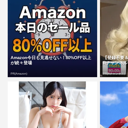
Amazon今日も見逃せない！80%OFF以上
【登録不要＆
が続々登場
Rチャンネル
PR(Amazon)
PR(Rチャンネル)