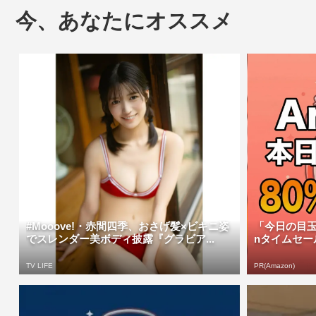
今、あなたにオススメ
#Mooove!・赤間四季、おさげ髪×ビキニ姿
「今日の目玉
でスレンダー美ボディ披露『グラビア...
nタイムセー
TV LIFE
PR(Amazon)