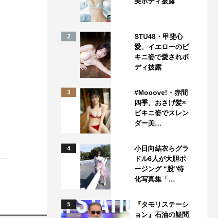
美ボディ披露
STU48・甲斐心
2
愛、イエローのビ
キニ姿で愛されボ
ディ披露
#Mooove!・赤間
3
四季、おさげ髪×
ビキニ姿でスレン
ダー美…
小日向結衣らグラ
4
ドル6人が大胆ポ
ージング “股”特
化写真集「…
『タモリステーシ
5
ョン』石油の疑問