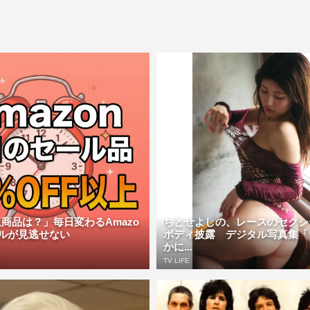
商品は？」毎日変わるAmazo
ちとせよしの、レースのセクシ
ルが見逃せない
ボディ披露 デジタル写真集「
かに...
TV LIFE