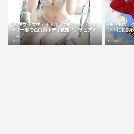
”現役女子大生アイドル”七海りお、ランジ
HIKAKI
ェリー姿で色白美ボディ披露『グラビアザ
ントに初挑戦
テ...
TV LIFE
TV LIFE