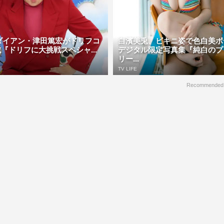
N、ダイアン・津田篤宏がドリフコ
白濱美兎、ビキニ姿で色白美
『ドリフに大挑戦スペシャ...
デジタル限定写真集『純白のプ
リー...
TV LIFE
Recommended