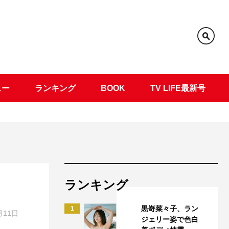
ュー
ランキング
BOOK
TV LIFE最新号
ランキング
黒嵜菜々子、ラン
1
月11日
ジェリー姿で色白