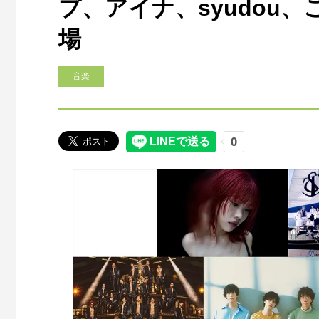
プ、アイナ、syudou、
場
音楽