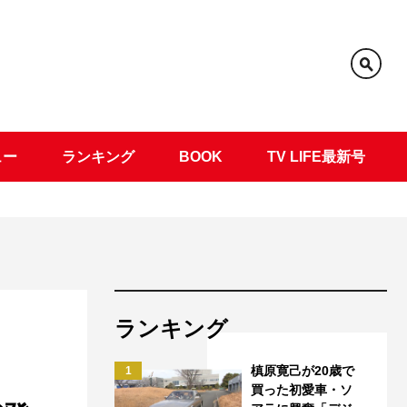
ュー
ランキング
BOOK
TV LIFE最新号
ランキング
槙原寛己が20歳で
1
買った初愛車・ソ