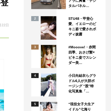
が登
アラに興奮「デジ
タルパネル…
STU48・甲斐心
2
愛、イエローのビ
月22日
キニ姿で愛されボ
ディ披露
#Mooove!・赤間
3
四季、おさげ髪×
ビキニ姿でスレン
ダー美…
小日向結衣らグラ
4
ドル6人が大胆ポ
ージング “股”特
化写真集「…
“現役女子大生ア
5
イドル”七海り