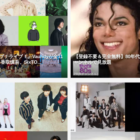
ブ！ライブ！』Vaundyが全11
【登録不要＆完全無料】80年代
取慎吾、SixTO...
ャンネルで見放題
PR(Rチャンネル)