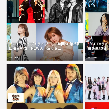
『CDTVライブ！ライブ！』3時間SP第2弾
『CDTVライ
出演者発表！NEWS、King & ...
曲を生歌唱 香
TV LIFE
TV LIFE