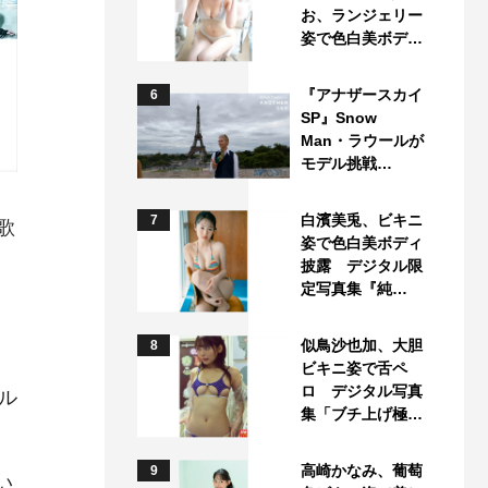
お、ランジェリー
姿で色白美ボデ…
『アナザースカイ
6
SP』Snow
Man・ラウールが
モデル挑戦…
白濱美兎、ビキニ
7
歌
姿で色白美ボディ
披露 デジタル限
定写真集『純…
似鳥沙也加、大胆
8
ビキニ姿で舌ペ
ロ デジタル写真
ル
集「ブチ上げ極…
高崎かなみ、葡萄
9
い