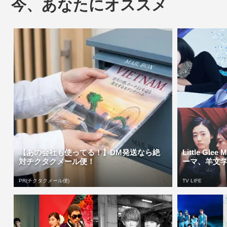
今、あなたにオススメ
【あの会社も使ってる！】DM発送なら絶
Little Gl
対チクタクメール便！
ーマ、羊文学が
PR(チクタクメール便)
TV LIFE