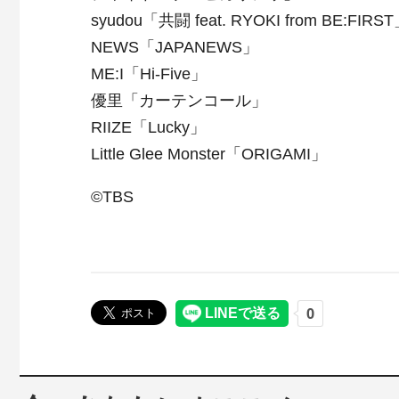
syudou「共闘 feat. RYOKI from BE:FIRS
NEWS「JAPANEWS」
ME:I「Hi-Five」
優里「カーテンコール」
RIIZE「Lucky」
Little Glee Monster「ORIGAMI」
©TBS