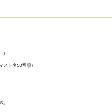
ー）
ィスト名50音順）
IS」