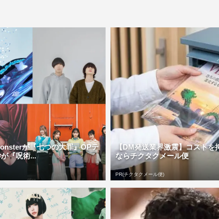
ee Monsterが『七つの大罪』OPテ
【DM発送業界激震】コストを
『呪術...
ならチクタクメール便
PR(チクタクメール便)