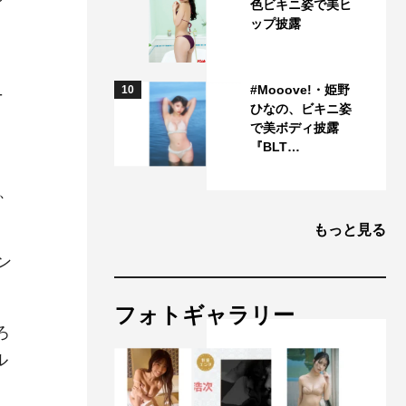
色ビキニ姿で美ヒ
ップ披露
#Mooove!・姫野
10
-
ひなの、ビキニ姿
で美ボディ披露
『BLT…
、
もっと見る
ン
フォトギャラリー
ろ
ル