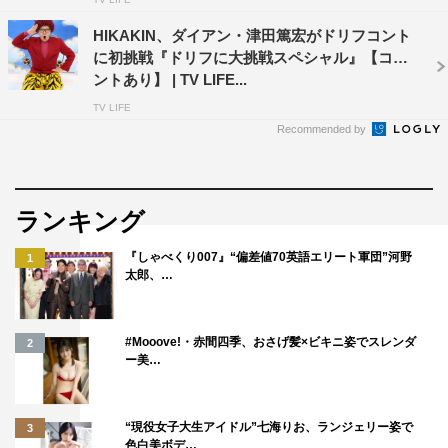
HIKAKIN、ダイアン・津田篤宏がドリフコント
に初挑戦『ドリフに大挑戦スペシャル』【コメ
ントあり】 | TV LIFE...
TV LIFE
Recommended by
ランキング
『しゃべくり007』“偏差値70英語エリート軍団”河野
1
太郎、…
#Mooove!・赤間四季、おさげ髪×ビキニ姿でスレンダ
2
ー美…
“現役女子大生アイドル”七海りお、ランジェリー姿で
3
色白美ボデ…