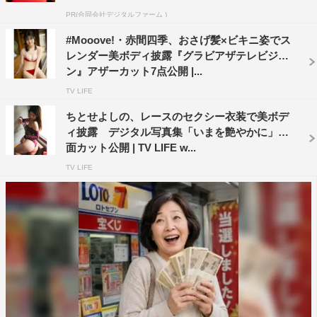
PR(合同会社デジタルファーム )
#Mooove!・赤間四季、おさげ髪×ビキニ姿でス
レンダー美ボディ披露『グラビアザテレビジョ
ン』アザーカット7点公開 |...
TV LIFE
ちとせよしの、レースのセクシー衣装で美ボデ
ィ披露 デジタル写真集「いまを艶やかに」誌
面カット公開 | TV LIFE w...
TV LIFE