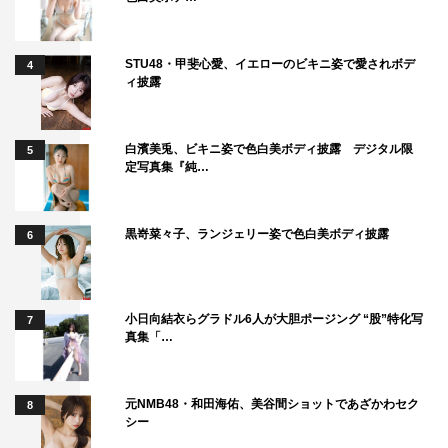
STU48・甲斐心愛、イエローのビキニ姿で愛されボデ
4
ィ披露
白濱美兎、ビキニ姿で色白美ボディ披露 デジタル限
5
定写真集『純…
黒嵜菜々子、ランジェリー姿で色白美ボディ披露
6
小日向結衣らグラドル6人が大胆ポージング “股”特化写
7
真集「…
元NMB48・和田海佑、美谷間ショットであざかわセク
8
シー