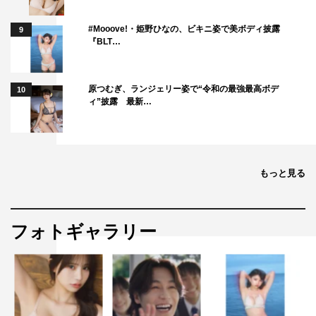
#Mooove!・姫野ひなの、ビキニ姿で美ボディ披露
9
『BLT…
原つむぎ、ランジェリー姿で“令和の最強最高ボデ
10
ィ”披露 最新…
もっと見る
フォトギャラリー