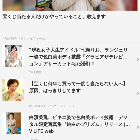
宝くじ当たる人だけがやっていること、教えます
PR(合同会社デジタルファーム )
”現役女子大生アイドル”七海りお、ランジェリ
ー姿で色白美ボディ披露『グラビアザテレビジ
ョン』アザーカット4点公開 | T...
TV LIFE
【宝くじ何年も買って一度も当たらない人へ】
原因、はっきりしてます
PR(合同会社デジタルファーム )
白濱美兎、ビキニ姿で色白美ボディ披露 デジ
タル限定写真集『純白のプリズム』リリース | T
V LIFE web
TV LIFE