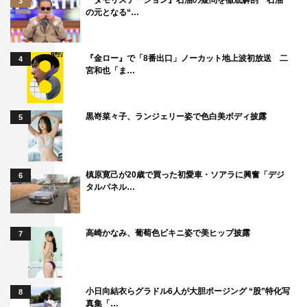
3
してくださいました。現場では、喜屋武ちゃん（蔵下穂
の元となる“…
波）の性格が…って話が一番盛り上がりました。水口さん
（松田龍平）がずっと喜屋武ちゃんをいじるんです。「い
『金ロー』で「8番出口」ノーカット地上波初放送 二
4
じりたくなるこのキャラ！」って（笑）。
宮和也「ま…
――『あまちゃん』の中で、印象に残っているシーンはあ
りますか？
黒嵜菜々子、ランジェリー姿で色白美ボディ披露
5
本物のライブ会場で撮ったライブシーンがすごく印象に残
っています。一般の方がエキストラで集まってくださっ
槙原寛己が20歳で買った初愛車・ソアラに興奮「デジ
6
て、一生懸命に応援してくださって、本当にアイドルにな
タルパネル…
った気分を味わえました！ あまちゃんの撮影をする前
は、ほとんどダンスをしたことがなかったので、撮影のた
高崎かなみ、葡萄色ビキニ姿で美ヒップ披露
7
めに基本のステップとかを学びました。ダンスって難しい
んだなって思いました。
――モデル、ラジオ、女優と大忙しの優希さんですが、将
小日向結衣らグラドル6人が大胆ポージング “股”特化写
8
真集「…