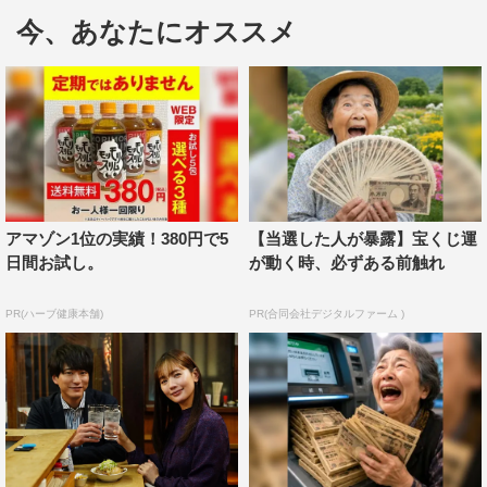
番大切なポジションって聞いたときから不安でした。で
今、あなたにオススメ
も、皆さんにアドバイスを頂いて不安がだんだんなくなっ
ていって。伝えるべきことをしっかり伝えられる芝居がで
きたんじゃないかなって思います。
でも、私が演じたみどりって本当に複雑で…。あまりにも
自分と似ていないところが多かったので、役作りとしては
私と似ているところから探しだしました。最後まで分から
なかった、日本人ではない新しいお母さんと一緒に暮らす
アマゾン1位の実績！380円で5
【当選した人が暴露】宝くじ運
気持ちは、監督さんやマネージャーさんに聞いたりしまし
日間お試し。
が動く時、必ずある前触れ
た。
みどりと自分が似ているところは、頑張り屋っていうとこ
PR(ハーブ健康本舗)
PR(合同会社デジタルファーム )
ろかな。あとは、みどりはお父さんにだけは自分の気持ち
を正直に伝えられていて…私はお父さんではなく、お母さ
んだけには本当の気持ちが言える。そういう存在がいると
ころも似ていたと思います。
――劇中には、背中を押してくれるような名言がたくさん