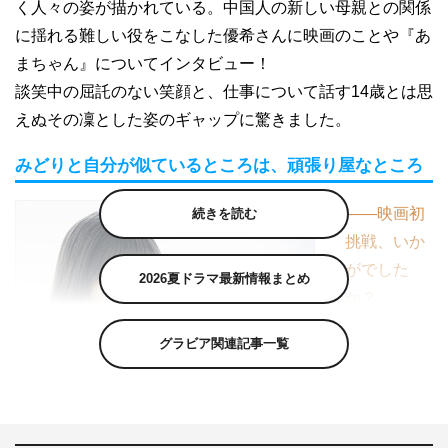
く人々の姿が描かれている。中国人の新しい母親との関係
に揺れる難しい役をこなした優希さんに映画のことや『あ
まちゃん』についてインタビュー！
談笑中の屈託のない笑顔と、仕事について話す14歳とは思
えぬその凜とした姿のギャップに驚きました。
みどりと自分が似ているところは、頑張り屋なところ
――映画初
続きを読む
挑戦、いか
がでした
2026夏ドラマ最新情報まとめ
か？
初主演とい
グラビア関連記事一覧
うことで不
安もありま
した。主演って何だろう…というところから始まって、１