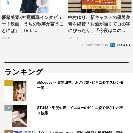
なっています。
『あまちゃん』メンバーはみんな仲良し！
優希美青×神尾楓珠インタビュ
中村ゆり、新キャストの優希美
ー！映画「うちの執事が言うこ
青を絶賛「お酒が強くてコの字
とには」 | TV LI...
にぴったり」『今夜はコの...
――『あま
TV LIFE
TV LIFE
ちゃん』の
Recommended by
少し話を聞
かせてくだ
さい。
ランキング
GMT（ドラ
マ内で組ま
#Mooove!・赤間四季、おさげ髪×ビキニ姿でスレンダ
1
ー美…
れたアイド
ルユニット）のメンバーや出演者の皆さんとは現場でどん
な話をしますか？
STU48・甲斐心愛、イエローのビキニ姿で愛されボデ
2
ィ披露
メンバーみんな仲良しで、本当に劇中のままって感じで
す。特に事務所の先輩の大野いとさんは、すごく親しく接
『タモリステーション』石油の疑問を徹底解剖 石油