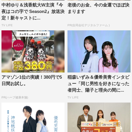
中村ゆり＆浅香航大W主演『今
老後のお金、今の金運でほぼ決
あったと思うのですが、優希さんが普段から大切にしてい
夜はコの字で Season2』放送決
まります
る言葉はありますか？
定！新キャストに...
TV LIFE
PR(合同会社デジタルファーム )
“努力”っていう言葉が好きです。努力は人を成長させるっ
ていう言葉を信じていて…信じてというより、心の中に置
いて努力は忘れないようにしています。努力しないで、後
悔したくないんです。
――映画の見どころを教えてください。
アマゾン1位の実績！380円で5
稲森いずみ＆優希美青インタビ
この映画は“思いやり”がテーマになっていて、アジアの
日間お試し。
ュー「同じ男性を好きになった
方、海外の方にも見て頂こうということで作られたんで
者同士、陽子と理央の間に...
す。最初、私の演技で伝わるかってすごく不安だったんで
PR(ハーブ健康本舗)
TV LIFE
すが、試写会が終わった後の皆さんの笑顔とか、温かい言
葉を頂いたときは伝えたいことはしっかり伝わったんだな
っていう安心感を得ました。何度見てもそのたびに思いや
りについて考え直そうって思える、本当にすてきな映画に