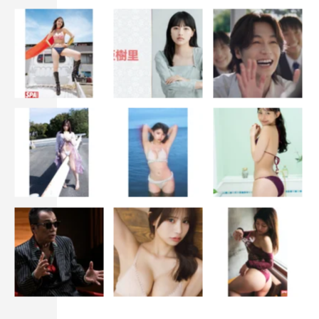
みどりは、妻を亡くして以来絵本が描けなくなった絵本作
家の父と2人で暮らしていた。ある日父が連れてきた新し
い母親は中国人のリンリンだった。リンリンとの性格の違
いや文化の違いに戸惑い、みどりは受け入れられない。そ
んなみどりとリンリンのために、父は再び絵本を描き始め
る。
公式サイト:soratobu-kingyo.com
●写真／干川 修 取材／飯倉聖蘭、寺田渓音