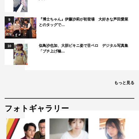
来はどんなお仕事をしたいですか？
女優になりたいです。見てくださっている方が元気になっ
『博士ちゃん』伊藤沙莉が初登場 大好きな芦田愛菜
9
たり、笑顔になれるような女優さんになれるように頑張っ
とのタッグで…
ています。演じるって楽しいんです。最初はできなくて練
習して練習してやっとできるようになって褒めて頂いたと
似鳥沙也加、大胆ビキニ姿で舌ペロ デジタル写真集
10
き、達成感があるんです。昔から、将来は女優か警察関係
「ブチ上げ極…
に就くのが夢だったので、女優さんになって警察官の役を
やるっていうのが目標です。
もっと見る
PROFILE
フォトギャラリー
優希美青
ゆうき・み
お…1999年
4月5日生ま