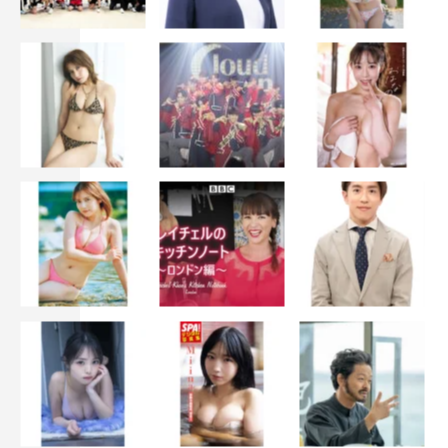
月9日（水）発売。
オフィシャルブログ：http://ameblo.jp/yuki-mio-horipro/
作品情報
映画「空飛ぶ金魚と世界のひみつ」
9月28日（土）より全国ロードショー
【監督】林弘樹
【脚本】栗山宗大
【出演】黒田みどり:優希美青
黒田洋志:ダンカン
リンリン:佐藤仁美
■ストーリー