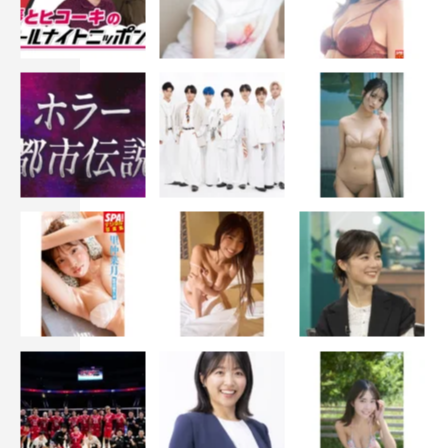
れ。福島県
出身。第37
回ホリプロ
タレントス
カウトキャ
ラバン2012
にて応募総
数2万9521人の中からグランプリを獲得。
女優として2013年4月に日本テレビ系ドラマ『雲の階段』
で連続ドラマデビューを果たすと、2013年6月からはNHK
連続テレビ小説『あまちゃん』に出演。
また、2013年5月号から「ピチレモン」（学研教育出版）
の専属モデルを務める。
10月3日（木）よりスタートのドラマ『ハクバノ王子サマ
純愛適齢期』（日本テレビ系 毎週（木） 後11・59）
に出演。ファーストDVD「優希美青／ゆうきみお」が10