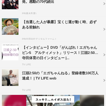
江頭
：これ取り調べ？おい、夏に終わったんだけど！
発。感動の70代続出
寺田：
事情聴取じゃん、これ！
PR(森永乳業)
【当選した人が暴露】宝くじ運が動く時、必ず
－－そんなつもりはなかったんですが…。
ある前触れ
江頭
：やっぱり男の仕事
だなと思ってやってる
PR(合同会社デジタルファーム )
よ。男性がターゲットと
【インタビュー】DVD「がんばれ！エガちゃん
いうわけでもないんだけ
ピン5 アルティメット」リリース！江頭2:50＆
寺田体育の日インタビュー |...
どね。男には好かれたい
TV LIFE
けど、女にも好きになっ
てもらいたい。感性のい
江頭2:50の「エガちゃんねる」登録者数100万人
達成！ | TV LIFE web
い女には見てもらいたい
よ。
TV LIFE
－－企画はどなたが考え
ているんですか？