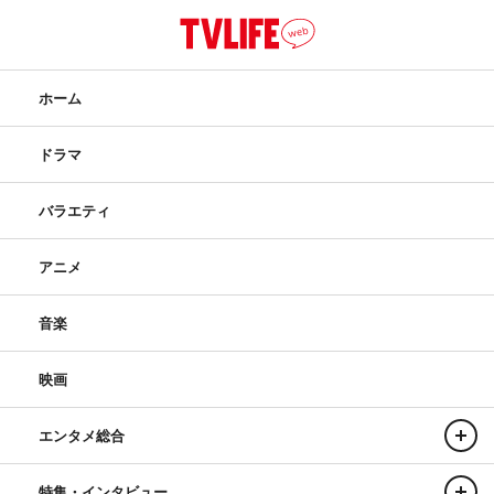
の。下の方にブリーフが
あんの。それを履けって
いうんだよ。俺10メート
ルの高さから飛び降りる
ホーム
のも初めてだよ？なのに
履けっつーんだよ。もう
ドラマ
死ぬかと思うよ。ばーん
バラエティ
って、（足にブリーフ
が）当たるの。きれいに入らないと、垂直に行かないと当
アニメ
たるんだよ。だから2日後、腰から下が真っ黒。裸なのに
黒スパッツ履いてるみたいなんだよ。
音楽
－－本当に無謀なチャレンジをたくさんされているんです
映画
ね。今後やってみたい企画はありますか？
江頭
：バンジーかな。あのね、橋の上からダッチワイフを
エンタメ総合
落とすのね。それ、俺の嫁さんなんだけど。ちょっと想像
特集・インタビュー