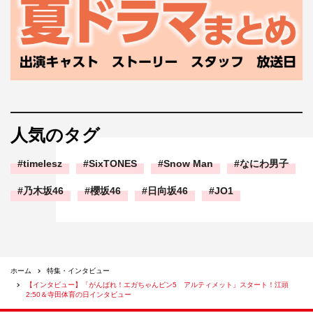
江頭
：いい死に方だった。
寺田
：頑張ったよ。
江頭
：あと、ロケット花火を靴につけて走る企画。ロケッ
ト花火のシューっていうのでちょっと速くなるんじゃない
かっていう。靴に花火をくっつけてんだけど、走ってる途
中で爆発しちゃうんだよ。靴が途中で燃えてんだもん！お
人気のタグ
い消せよ！消せよ！ってスタッフに言って。
timelesz
SixTONES
Snow Man
なにわ男子
－－うわーそれはすごい！では今までやってて、一番大変
乃木坂46
櫻坂46
日向坂46
JO1
だった企画は？
寺田
：全部大変だよね。ほんと、全部命がけだよね。
江頭
：高さ10メートルの
ホーム
特集・インタビュー
ところから、ブリーフを
【インタビュー】「がんばれ！エガちゃんピン5 アルティメット」スタート！江頭
履くっていうのがあった
2:50＆寺田体育の日インタビュー