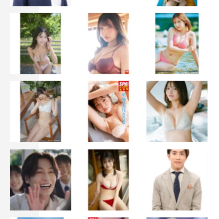
バンジージャンプでリベンジしたい
（江頭）
－－今までで、過激すぎ
てお蔵入りになってしま
った企画などはあります
か？
江頭
：まず「タイツの中
身はなんじゃろな」って
いう企画。俺が目隠しし
て、寺ちゃんがタイツの
中に物を入れて、それが
何かを当てる。音がまず
聞こえるのよ。ピチャピ
チャとかって。