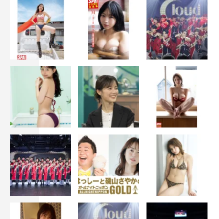
寺田
：でっかい魚なんかを入れるんですね。
江頭
：そしたら全く動かないんだよ…。タイツの中に入れ
た瞬間動かなくなったの。真冬で死んじゃったんだよね。
カチーンってなってるわけ。で、俺が動かしてたもん。こ
うやって腰を振って。「おお！こりゃすげえ、分かんねー
な！」って（笑）。
寺田
：その後もぐったりしてるから、それはちょっと放送
できなかったなって。
江頭
：あと金魚。
寺田
：でっかい水槽を借りてきて。その中に金魚が何百匹
って入ってるんです。
江頭
：それを口でくわえたら何点、っていう企画。出目金
だと点数が高いっていう。水槽の中に入ってどんどん取っ