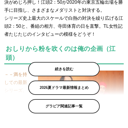
決がめじろ押し！江頭2：50が2020年の東京五輪出場を勝
手に目指し、さまざまなメダリストと対決する。
シリーズ史上最大のスケールで白熱の対決を繰り広げる江
頭2：50と、番組の相方、寺田体育の日を直撃。TL女性記
者たじたじのインタビューの模様をどうぞ！
おしりから粉を吹くのは俺の企画（江
頭）
続きを読む
－－満を持
しての最新
2026夏ドラマ最新情報まとめ
シリーズ。
今回も地上
グラビア関連記事一覧
波ではでき
ないことを
存分にやっ