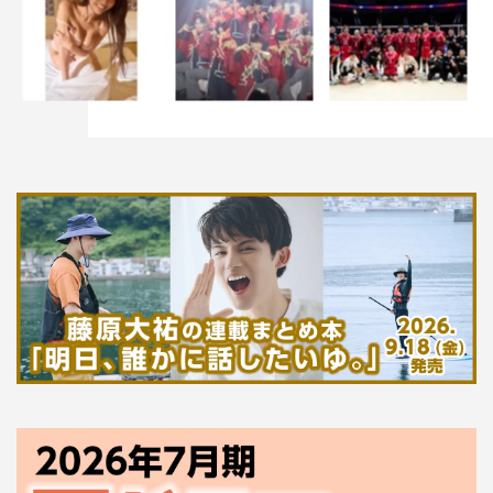
ていって「いい画が撮れました、ハイオッケー！」って言
われてから、最後俺たちが見に行ったら金魚が全部、プカ
ーって浮いてて。
寺田
：駄目だろこんな
の！って。
江頭
：おーーーーい！っ
て。
寺田
：やらしちゃ駄目だ
ろ！金魚にこんなこと。
江頭
：金魚いい仕事した
よね。
寺田
：したした。