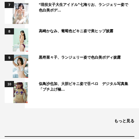
“現役女子大生アイドル”七海りお、ランジェリー姿で
7
色白美ボデ…
江頭
：いやもう順番待ちなんだよね。水泳の寺川綾でし
ょ、あと新体操の…
高崎かなみ、葡萄色ビキニ姿で美ヒップ披露
8
寺田
：田中理恵さんね。
江頭
：「あたしでも良かったら！」って。だからどうしよ
黒嵜菜々子、ランジェリー姿で色白美ボディ披露
うかな～って。
9
－－なるほどそうです
か。では今後…
似鳥沙也加、大胆ビキニ姿で舌ペロ デジタル写真集
10
「ブチ上げ極…
江頭
：おい。聞いてんの
かテレビライフ！流しや
がって！俺の言葉流した
な今！ブラ取りデスマッ
もっと見る
チだ、このやろー！