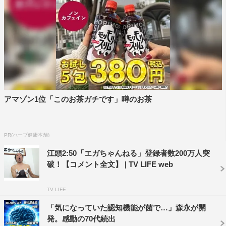
江頭
：全部俺だよ！
寺田
：嘘つけ！1つもないだろ！
－－え！1つもないんですか！？
江頭
：いやいや、おしりから粉を吹くとか、あれは俺だ
よ？
アマゾン1位「このお茶ガチです」噂のお茶
寺田
：要は、最初は江頭発信なんです。それを作家さんた
ちに膨らませてもらってるって感じですね。こういうのに
PR(ハーブ健康本舗)
すればもっと面白くなるんじゃないかっていうのは、作家
江頭2:50「エガちゃんねる」登録者数200万人突
さんとかが膨らませてくれています。
破！【コメント全文】 | TV LIFE web
TV LIFE
出演アスリートを探すのが大変（寺田）
「気になっていた認知機能が菌で…」森永が開
発。感動の70代続出