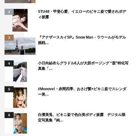
江頭
：「ブラ取りデスマッチ」かな。栗原あゆみっていう
STU48・甲斐心愛、イエローのビキニ姿で愛されボデ
2
女子プロレスラーと一回やったんだけど、お互いがブラジ
ィ披露
ャーを着けて、どっちが早くブラジャーを取ることができ
るかっていう。ちょっと、お前（TL記者）とやるか！？
『アナザースカイSP』Snow Man・ラウールがモデル
3
おい来い！どういう感じか分かんないだろ？来い！
挑戦…
－－いいですいいですいいです（泣）！
小日向結衣らグラドル6人が大胆ポージング “股”特化写
4
江頭
：お前がフったんだろ！フリだろそれ！
真集「…
寺田
：フリじゃねえよ、落ち着いてくれよ。
#Mooove!・赤間四季、おさげ髪×ビキニ姿でスレンダ
5
－－この先もアスリートがどんどん出てくるんですか？
ー美…
江頭
：そうなんだよ、出たいって言う人がすっげー多く
て。
白濱美兎、ビキニ姿で色白美ボディ披露 デジタル限
6
定写真集『純…
寺田
：嘘つけ！めちゃめちゃ断られてんだよ。大変なんだ
よ、探すのが。