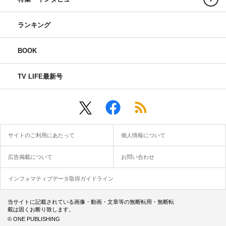
してよ。俺の嫁さんがバンジーなの、あ、バンジーじゃな
いや。
ランキング
寺田
：ダッチワイフ！キャサリンって呼ばれてる。
BOOK
江頭
：そう。それを落とすの。で、俺はバンジーをしなが
らそれを助ける。シューンって行って、一番伸びた所でビ
TV LIFE最新号
ューンと捕まえる。それが失敗して、嫁さんを落としちゃ
ったの…。
寺田
：取れないんだよね。全然つかめないんだよ、空中
サイトのご利用にあたって
個人情報について
で。
広告掲載について
お問い合わせ
江頭
：だってバンジーするの初めてなんだよ！俺。でもや
れって言うんだよ、ひどいんだよ。それが成功しなかった
インフォマティブデータ取得ガイドライン
から、リベンジしたい。
当サイトに記載されている画像・動画・文章等の無断転用・無断転
載は固くお断り致します。
アスリートの活躍を楽しんでほしい（寺
© ONE PUBLISHING