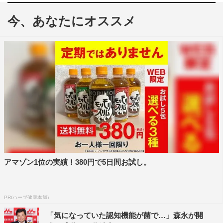
ているのが
今、あなたにオススメ
すごく面白くて何回も見てしまいました。
江頭
：そうでしょ？面白いでしょ？男から言われるのは当
たり前なんだけど、女ウケがどうもね。
寺田
：視聴者は男が本当に多いんですよ。男性から。女の
子の評価も欲しいよね。
－－新体操でフェアリージャパンに入るために新技を編み
出す企画で、お尻の穴に棒を差して皿を回すのとか、最高
でしたね。あの企画を本気でやるというのは、どういう思
いでやっているんですか？
アマゾン1位の実績！380円で5日間お試し。
寺田
：ちょっと何？「反省しろよ」って感じだよ…。「ど
ういうつもりでやってんだ」って感じで聞いてるんでし
PR(ハーブ健康本舗)
ょ？
「気になっていた認知機能が菌で…」森永が開