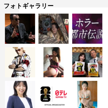
－－うわぁ～（泣）。じ
フォトギャラリー
ゃあ、もしかしたら今
後、あのオリンピック選
手が出たりするかもしれないですか？
江頭
：そうそう。なでしこJAPANの丸山桂里奈選手と対
決したりとか…
－－えええっ！
江頭
：（小声で）すごいだろ？まあひと言だけ言うと、あ
いつ自分でプロフィール欄の“SですかMですか”っていう項
目で、「ドMです」って書いてたんだけど、ドSだよ。俺
を殺そうとしたんだよ。しかも笑いながら。よだれ垂らし
てた。
寺田
：よだれは垂らしてないよ。