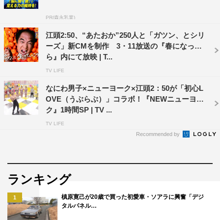
－－今回の新シリーズ
PR(森永乳業)
は、江頭さんがオリンピ
江頭2:50、“あたおか”250人と「ガツン、とシリ
ックを目指すという趣旨
ーズ」新CMを制作 3・11放送の『春になった
で、豪華なアスリートが
ら』内にて放映 | T...
続々登場されていて驚き
TV LIFE
ました。オリンピックと
なにわ男子×ニューヨーク×江頭2：50が「初心L
言えば、北京オリンピッ
OVE（うぶらぶ）」コラボ！『NEWニューヨー
クの時、江頭さんが客席
ク』1時間SP | TV ...
で観戦されていたのが話
TV LIFE
題になりましたよね。
Recommended by
江頭
：吉田沙保里の時
ね。吉田沙保里に関してはラブコールはずっと送ってるっ
ランキング
て感じだね。
槙原寛己が20歳で買った初愛車・ソアラに興奮「デジ
1
－－吉田さんが出られたらどんな企画をやりたいですか？
タルパネル…