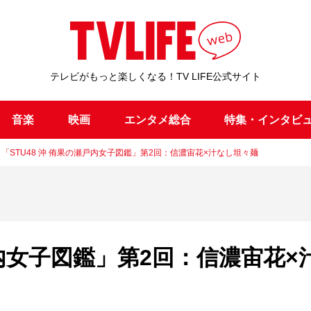
テレビがもっと楽しくなる！TV LIFE公式サイト
音楽
映画
エンタメ総合
特集・インタビ
「STU48 沖 侑果の瀬戸内女子図鑑」第2回：信濃宙花×汁なし坦々麺
戸内女子図鑑」第2回：信濃宙花×