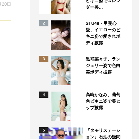
ビキニ姿でスレン
月20日
ダー美…
STU48・甲斐心
2
愛、イエローのビ
キニ姿で愛されボ
ディ披露
黒嵜菜々子、ラン
3
ジェリー姿で色白
美ボディ披露
高崎かなみ、葡萄
4
色ビキニ姿で美ヒ
ップ披露
『タモリステーシ
5
ョン』石油の疑問