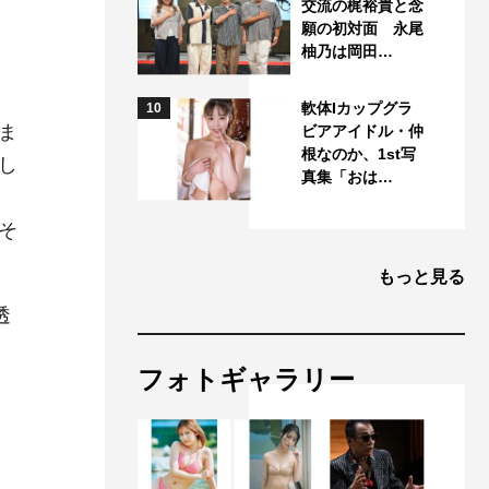
交流の梶裕貴と念
願の初対面 永尾
柚乃は岡田…
軟体Iカップグラ
10
ま
ビアアイドル・仲
根なのか、1st写
し
真集「おは…
そ
もっと見る
透
フォトギャラリー