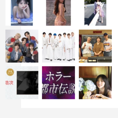
PROFILE
●おく・ともや…2004年7月18日生まれ。神奈川県出身。
『青のSP（スクールポリス）－学校内警察・嶋田隆平
－』（カンテレ・フジテレビ系）で地上波ドラマデビュ
ー。ドラマ『きよしこ』（NHK総合 3／20（土）後9・
00～10・13）に出演。
番組情報
『青のSP（スクールポリス）－学校内警察・嶋田隆平
－』