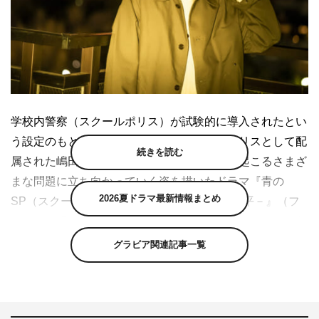
学校内警察（スクールポリス）が試験的に導入されたとい
う設定のもと、公立赤嶺中学校にスクールポリスとして配
続きを読む
属された嶋田隆平（藤原竜也）が、校内外で起こるさまざ
まな問題に立ち向かっていく姿を描いたドラマ『青の
2026夏ドラマ最新情報まとめ
SP（スクールポリス）－学校内警察・嶋田隆平－』（フ
ジテレビ系 毎週（火）後9・00）。本作で、3年1組の生
徒・市原健太を演じている奥智哉君にインタビュー。
グラビア関連記事一覧
◆『青のSP（スクールポリス）－学校内警察・嶋田隆平
－』の現場の雰囲気はいかがでしたか？