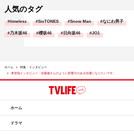
人気のタグ
timelesz
SixTONES
Snow Man
なにわ男子
乃木坂46
櫻坂46
日向坂46
JO1
奥智哉
ホーム
特集・インタビュー
奥智哉インタビュー「佐藤健さんのように影響力のある俳優になりたいです」
ホーム
ドラマ