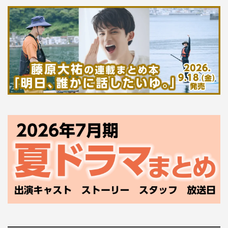
カンテレ・フジテレビ系全国ネット
毎週火曜 後9・00～
出演：藤原竜也、真木よう子／山田裕貴、泉澤祐希、たく
ませいこ、渋谷謙人、智順、兒玉宣勝、金沢雅美／音尾琢
真、石井正則、須賀健太、遠藤雄弥、明日海りお／峯村リ
エ、升毅、山口紗弥加、高橋克実
脚本：大石哲也、山岡潤平、小島聡一郎
音楽：菅野祐悟
プロデューサー：河西秀幸、国本雅広、高橋史典
演出：国本雅広、白川士、高橋貴司
制作：カンテレ、ケイファクトリー
●photo／干川 修 text／星野彩乃 hair&make／横山雷志
郎 styling／村留利弘 衣装協力／ペイデイ、アーミーツ
イル、ギットマン ヴィンテージ