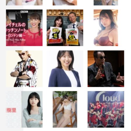
◆そのほかに今ハマっていることは？
お菓子作り、映画鑑賞、漫画を読むことです。映画は恋愛
からアクション、サスペンスまで洋邦、ジャンルを問わず
幅広く見ています。食わず嫌いじゃないですけど、あまり
興味がなさそうなものでもいろんな作品を見たほうが演技
の勉強になるなと思い、最近ではとにかくたくさん見て、
自分の中に吸収するようにしています。あと、今イチ押し
の漫画は「チェンソーマン」。これからアニメが始まるの
でめちゃくちゃ楽しみにしています！
◆最後に、2021年の目標を教えてください。
ひとつひとつのお仕事に対して愛を持って、丁寧に取り組
んでいきたいです。