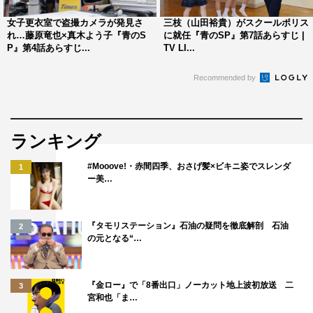
と来ていいよ」と言ってくださって、そのひと言に救われ
女子更衣室で盗撮カメラが発見さ
三枝（山田裕貴）がスクールポリス
て気持ちを切り替えることができました。
れ…藤原竜也×真木よう子『青のS
に就任『青のSP』第7話あらすじ |
P』第4話あらすじ...
TV LI...
Recommended by
ランキング
#Mooove!・赤間四季、おさげ髪×ビキニ姿でスレンダ
1
ー美…
『タモリステーション』石油の疑問を徹底解剖 石油
2
の元となる“…
◆今後、俳優としてどんな存在になりたいですか？
『金ロー』で「8番出口」ノーカット地上波初放送 二
3
宮和也「ま…
佐藤健さんのように、見た人の感情を動かせるような影響