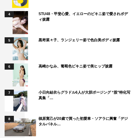
力のある俳優になりたいです。あと、今回共演させていた
だいた藤原竜也さんと初めてお会いした時に、気迫といい
STU48・甲斐心愛、イエローのビキニ姿で愛されボデ
4
ィ披露
ますか、オーラがとにかくすごいなと感じて。僕が想像し
ていたよりも高身長でスタイルもよくて、男らしくて、め
ちゃくちゃカッコよくて。しかも、ユーモアもあって、現
黒嵜菜々子、ランジェリー姿で色白美ボディ披露
5
場の方々を盛り上げていて、気遣いもすごいなって思った
んです。そういった全ての要素を兼ね備えた俳優さんにも
なりたいですし、なれるようにこれからたくさん経験を積
高崎かなみ、葡萄色ビキニ姿で美ヒップ披露
6
んで、成長していけたらいいなと思います。
◆ちなみに奥君にとって、日々の生活の中で欠かせないも
小日向結衣らグラドル6人が大胆ポージング “股”特化写
7
のは？
真集「…
お菓子（ぷっちょ、ハイチュー）です。あと、ヒートテッ
クは冬の時期の必需品で、厚地のものと薄地のものと合わ
槙原寛己が20歳で買った初愛車・ソアラに興奮「デジ
8
タルパネル…
せて6枚持っています。暖かくて着心地がいいので、家で
はヒートテック1枚で過ごしているんです。僕、ヒートテ