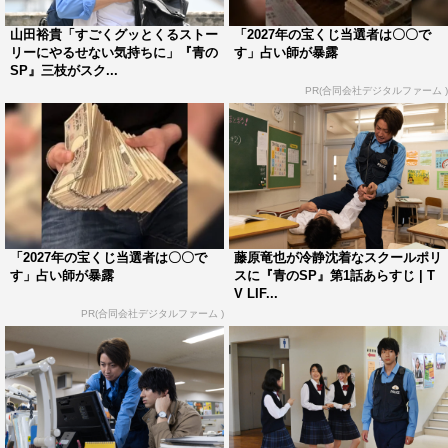
ンはあたたかい目で見てもらえるんじゃないかと思いま
山田裕貴「すごくグッとくるストー
「2027年の宝くじ当選者は〇〇で
す。その対比があるからこそ、より視聴者の方の心に訴え
リーにやるせない気持ちに」『青の
す」占い師が暴露
かけることができると思いますし、メッセージ性がすごく
SP』三枝がスク...
PR(合同会社デジタルファーム )
強いので、僕自身オンエアを見ながら刺さる言葉があまり
にも多く、毎回感動しています。また藤原（竜也）さんと
山田（裕貴）さんのアクションも見どころになっているの
で、ぜひ視聴者の方にもさまざまな視点からこのドラマを
楽しんでいただけるとうれしいです。
◆共演の藤原竜也さんや山田裕貴さんとのエピソードがあ
「2027年の宝くじ当選者は〇〇で
藤原竜也が冷静沈着なスクールポリ
す」占い師が暴露
スに『青のSP』第1話あらすじ | T
れば教えてください。
V LIF...
PR(合同会社デジタルファーム )
健太が入院した時に、スクールポリスが取り調べにくるシ
ーンがあり、いつもなら現場の空気に溶け込んで全く緊張
したりしないのですが、さすがにこのお二人と一緒にお芝
居をするとなると緊張してしまって、思うようにできなか
ったんです。そんな僕を見て山田裕貴さんが「もっとガッ