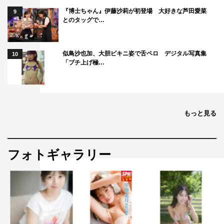
ックはインナーではなくて、ロングTシャツだと思ってい
『博士ちゃん』伊藤沙莉が初登場 大好きな芦田愛菜
9
とのタッグで…
るので（笑）。昨年の11月に友達と高尾山に山登りに行っ
た時も、途中で暑くなって上に着ていたパーカーを脱いで
ヒートテックと短パンで山頂まで行ったんです。一緒に行
似鳥沙也加、大胆ビキニ姿で舌ペロ デジタル写真集
10
「ブチ上げ極…
った友達には「恥ずかしいから今すぐ（上着を）着て」っ
て言われたんですけど、僕的にはちょうどよくてそのまま
登り続けました（笑）。
もっと見る
◆では、最近お気に入りのテレビ番組を教えてください。
千鳥さんの『千鳥のクセがスゴいネタGP』（フジテレビ
系）や『有吉の壁』（日本テレビ系）といったバラエティ
フォトギャラリー
番組を毎週見ています。お笑い芸人さんが好きで、千鳥さ
んはもちろん、最近だとタイムマシーン3号さんの「どん
な言葉でも太らせてしまう」というネタが面白くてハマっ
てます！