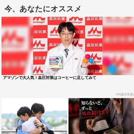
中学校を舞台にしたドラマなので、同世代の共演者の方が
今、あなたにオススメ
多く、撮影の合間もまさに学校のお昼休みのような雰囲気
で、みんなでふざけあったりしていました。僕が演じてい
るのは授業中にワイワイ騒いだりするやんちゃな生徒、市
原健太です。西田雄一役の池田優斗君と一緒にせりふの中
にアドリブを入れたりと、毎回新たな挑戦をしながら楽し
く演じさせていただきました。
◆ドラマ自体はシリアスな内容でありつつも、健太たちが
登場することでどこかほっこりする部分もありますよね。
アマゾンで大人気！血圧対策はコーヒーに足してみて
このドラマは学校内でのイジメだったり、パワハラやセク
PR(森永乳業)
ハラ、家庭内のトラブルなど、今の時代、誰もが直視しな
ければならない問題に対して真正面から切り込んでいるん
ですが、スクールポリスはもちろん、僕たち生徒や先生、
家族など、さまざまな視点で描かれているんです。重くシ
リアスな場面もありますが、僕たち生徒同士の絡みのシー