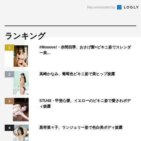
Recommended by
ランキング
#Mooove!・赤間四季、おさげ髪×ビキニ姿でスレンダ
1
ー美…
高崎かなみ、葡萄色ビキニ姿で美ヒップ披露
2
STU48・甲斐心愛、イエローのビキニ姿で愛されボデ
3
ィ披露
黒嵜菜々子、ランジェリー姿で色白美ボディ披露
4