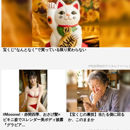
宝くじ“なんとなく”で買っている限り変わらない
PR(合同会社デジタルファーム )
#Mooove!・赤間四季、おさげ髪×
【宝くじの裏技】当たる側に回る
ビキニ姿でスレンダー美ボディ披露
か、このままか
『グラビア...