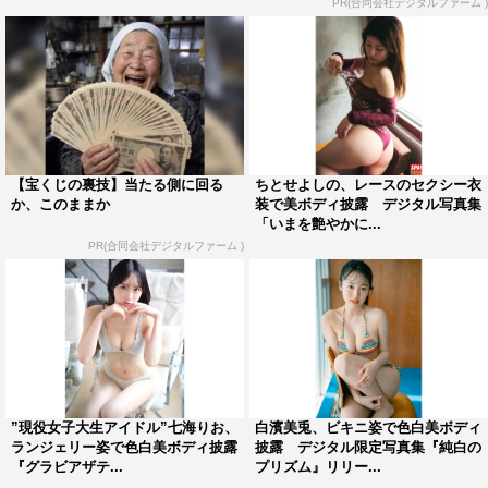
PR(合同会社デジタルファーム )
【宝くじの裏技】当たる側に回る
ちとせよしの、レースのセクシー衣
か、このままか
装で美ボディ披露 デジタル写真集
「いまを艶やかに...
PR(合同会社デジタルファーム )
”現役女子大生アイドル”七海りお、
白濱美兎、ビキニ姿で色白美ボディ
ランジェリー姿で色白美ボディ披露
披露 デジタル限定写真集『純白の
『グラビアザテ...
プリズム』リリー...