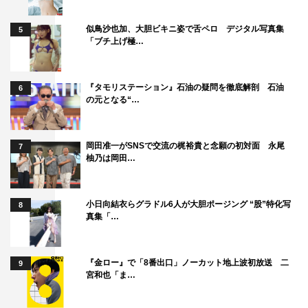
似鳥沙也加、大胆ビキニ姿で舌ペロ デジタル写真集
5
「ブチ上げ極…
『タモリステーション』石油の疑問を徹底解剖 石油
6
の元となる“…
岡田准一がSNSで交流の梶裕貴と念願の初対面 永尾
7
柚乃は岡田…
小日向結衣らグラドル6人が大胆ポージング “股”特化写
8
真集「…
『金ロー』で「8番出口」ノーカット地上波初放送 二
9
宮和也「ま…