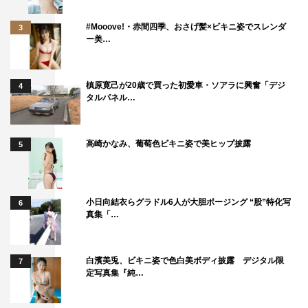
#Mooove!・赤間四季、おさげ髪×ビキニ姿でスレンダ
3
ー美…
槙原寛己が20歳で買った初愛車・ソアラに興奮「デジ
4
タルパネル…
高崎かなみ、葡萄色ビキニ姿で美ヒップ披露
5
小日向結衣らグラドル6人が大胆ポージング “股”特化写
6
真集「…
白濱美兎、ビキニ姿で色白美ボディ披露 デジタル限
7
定写真集『純…