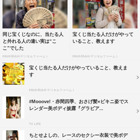
同じ宝くじなのに、当たる人
宝くじ当たる人だけがやって
と外れる人の違い実は“こ
いること、教えます
こ”でした
PR(合同会社デジタルファーム )
PR(合同会社デジタルファーム )
宝くじ当たる人だけがやっていること、教えま
す
PR(合同会社デジタルファーム )
#Mooove!・赤間四季、おさげ髪×ビキニ姿でス
レンダー美ボディ披露『グラビア...
TV LIFE
ちとせよしの、レースのセクシー衣装で美ボデ