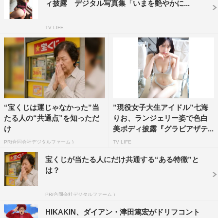
ィ披露 デジタル写真集「いまを艶やかに...
TV LIFE
“宝くじは運じゃなかった”当
”現役女子大生アイドル”七海
たる人の“共通点”を知っただ
りお、ランジェリー姿で色白
け
美ボディ披露『グラビアザテ...
PR(合同会社デジタルファーム )
TV LIFE
宝くじが当たる人にだけ共通する“ある特徴”と
は？
PR(合同会社デジタルファーム )
HIKAKIN、ダイアン・津田篤宏がドリフコント