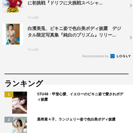
に初挑戦『ドリフに大挑戦スペシャ...
TV LIFE
白濱美兎、ビキニ姿で色白美ボディ披露 デジ
タル限定写真集『純白のプリズム』リリー...
TV LIFE
Recommended by
ランキング
STU48・甲斐心愛、イエローのビキニ姿で愛されボデ
1
ィ披露
黒嵜菜々子、ランジェリー姿で色白美ボディ披露
2