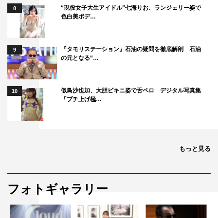
“現役女子大生アイドル”七海りお、ランジェリー姿で
8
色白美ボデ…
『タモリステーション』石油の疑問を徹底解剖 石油
9
の元となる“…
似鳥沙也加、大胆ビキニ姿で舌ペロ デジタル写真集
10
「ブチ上げ極…
もっと見る
フォトギャラリー