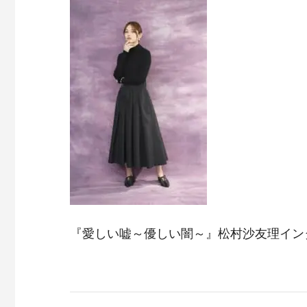
『愛しい嘘～優しい闇～』松村沙友理イン