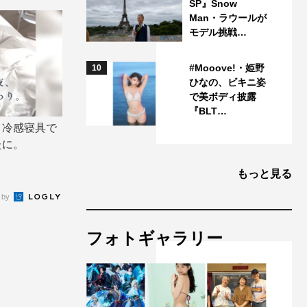
SP』Snow
Man・ラウールが
モデル挑戦…
#Mooove!・姫野
10
ひなの、ビキニ姿
で美ボディ披露
『BLT…
り冷感寝具で
たに。
もっと見る
 by
フォトギャラリー