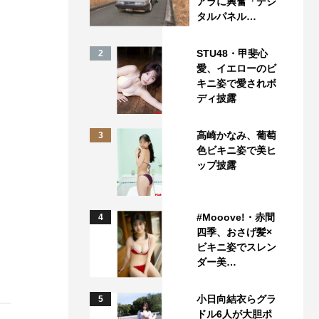
アラに興奮「デジ
タルパネル…
STU48・甲斐心
2
愛、イエローのビ
キニ姿で愛されボ
ディ披露
高崎かなみ、葡萄
3
色ビキニ姿で美ヒ
ップ披露
#Mooove!・赤間
4
四季、おさげ髪×
ビキニ姿でスレン
ダー美…
小日向結衣らグラ
5
ドル6人が大胆ポ