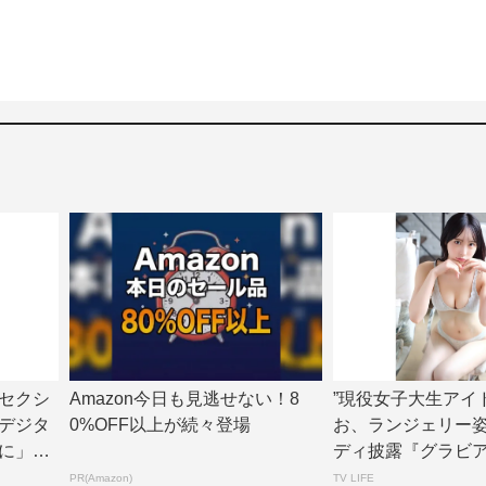
セクシ
Amazon今日も見逃せない！8
”現役女子大生アイ
デジタ
0%OFF以上が続々登場
お、ランジェリー
に」誌
ディ披露『グラビ
ョン』アザーカ...
PR(Amazon)
TV LIFE