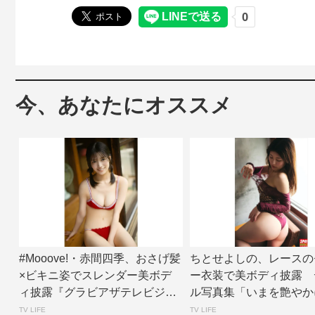
今、あなたにオススメ
#Mooove!・赤間四季、おさげ髪
ちとせよしの、レースの
×ビキニ姿でスレンダー美ボデ
ー衣装で美ボディ披露 
ィ披露『グラビアザテレビジョ
ル写真集「いまを艶やか
ン』アザ...
面カット公開 |...
TV LIFE
TV LIFE