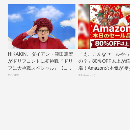
HIKAKIN、ダイアン・津田篤宏
「え、こんなセールやっ
がドリフコントに初挑戦『ドリ
の？」80％OFF以上が
フに大挑戦スペシャル』【コメ
場！Amazonの本気が凄
ントあり】...
TV LIFE
PR(Amazon)