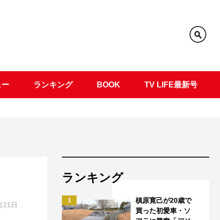
ュー
ランキング
BOOK
TV LIFE最新号
ランキング
槙原寛己が20歳で
1
月21日
買った初愛車・ソ