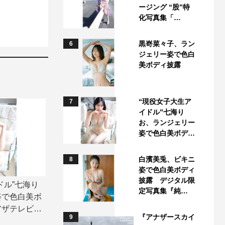
ージング “股”特
化写真集「…
黒嵜菜々子、ラン
6
ジェリー姿で色白
美ボディ披露
“現役女子大生ア
7
イドル”七海り
お、ランジェリー
姿で色白美ボデ…
白濱美兎、ビキニ
8
姿で色白美ボディ
披露 デジタル限
ドル”七海り
定写真集『純…
姿で色白美ボ
アザテレビジ
『アナザースカイ
9