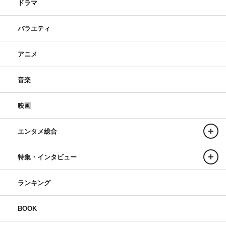
ドラマ
す！
バラエティ
千葉
：これはあくまで今の脳年齢ですから！ 脳を活性化
していければ、きっと実年齢より若くなっていきます。
アニメ
◆フォローありがとうございます。自信満々に「手ごたえ
音楽
十分」と言った自分が恥ずかしい……。
片山
：続いて、パーティゲームで複数人プレイもしてみま
映画
しょうか！ 今回は私と対戦していただければと思いま
エンタメ総合
す。
◆よろしくお願いします！ もうどういうゲームか分かっ
特集・インタビュー
たから、勝つ自信ありますよ。
ランキング
BOOK