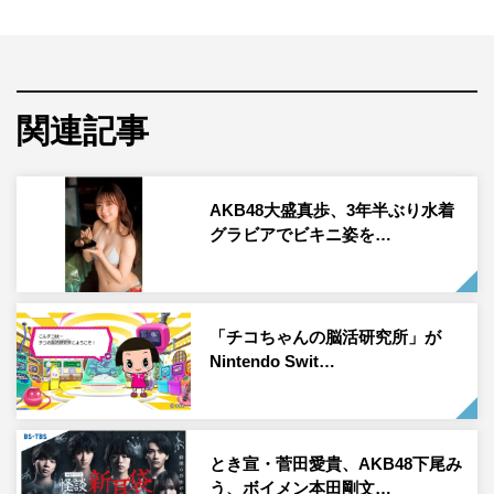
M.TOKU
：サボっている前提！ 今はたまたま息抜きでゲー
ムをしていただけですよ。ええ。いきなり電話かけてきた
かと思えば、明日、編集部に、ですか？ 急ですね。何が
あるんです？
関連記事
編集長
：クラウズプレイカンパニーの代表取締役・千葉達
也さんと広報・宣伝担当の片山陽加さんが編集部にいらっ
AKB48大盛真歩、3年半ぶり水着
しゃって、『チコちゃんの脳活研究所』というゲームを紹
グラビアでビキニ姿を…
介してくださるんです。だから、ゲームばかりやって原稿
の納品が遅れがちなM.TOKUさんに取材担当してもらいた
いと思って。得意ジャンルでしょ？
「チコちゃんの脳活研究所」が
Nintendo Swit…
M.TOKU
：うわぁ、ビックリするほど何も言い返せない。
かしこまりました。片山さんって、あのAKB48で活躍さ
れていた？
とき宣・菅田愛貴、AKB48下尾み
編集長
：そうそう。今はクラウズプレイカンパニーの社員
う、ボイメン本田剛文…