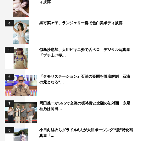
ィ披露
んたん・ふつう・むずかしい」の3つがあります。種類も
豊富で最大4人でプレイできるので、家族・友達と一緒に
プレイするのもオススメですね！
黒嵜菜々子、ランジェリー姿で色白美ボディ披露
4
千葉
：以前に『脳トレ』というジャンルのゲームが流行り
ましたが、あちらは計算がメインでした。一方の本作は、
似鳥沙也加、大胆ビキニ姿で舌ペロ デジタル写真集
5
普通のゲームを楽しむ感覚で遊べる脳活ゲームがメインで
「ブチ上げ極…
して。だからワイワイ楽しみながら脳活ができるんです。
『タモリステーション』石油の疑問を徹底解剖 石油
片山
：プレイメニューのなかには、1人で楽しめるものも
6
の元となる“…
あります。例えば、1日1回プレイできる「脳活テスト」。
こちらでは、自分の脳年齢や脳の状態を知ることができま
岡田准一がSNSで交流の梶裕貴と念願の初対面 永尾
す。また、「オススメ脳活ゲーム」を選択すると、自分の
7
柚乃は岡田…
脳の状態にあわせたオススメの脳活ゲームを篠原教授が教
えてくれるんですよ。その他、プレイ中には、脳に関する
さまざまなクイズが出題される「脳活クイズ」、実際に体
小日向結衣らグラドル6人が大胆ポージング “股”特化写
8
真集「…
を動かして脳に刺激を与える「脳活ストレッチ」などのイ