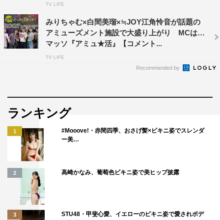
TV LIFE
日は弊社の『チコちゃんの脳活研究所』についてご紹介し
みりちゃむ×白間美瑠×≒JOY江角怜音が話題の
たく、編集部さんの貴重なお時間を割いていただきまし
アミューズメント施設で大盛り上がり MCはA
た。
マッソ『アミュ★活』【コメント...
TV LIFE
◆いえいえ！ では早速、ゲームについてご紹介いただけ
Recommended by
ますか？
千葉
：今日は広報・宣伝担当の片山から主に説明させてい
ランキング
ただきますね。
#Mooove!・赤間四季、おさげ髪×ビキニ姿でスレンダ
1
片山
：よろしくお願いします！ 『チコちゃんの脳活研究
ー美…
所』は、チコちゃんに応援してもらいながら、“ボーっと
生きないための脳活チャレンジ”をするゲームです。脳科
高崎かなみ、葡萄色ビキニ姿で美ヒップ披露
学者で公立諏訪東京理科大学の篠原菊紀教授が監修したミ
2
ニゲームをプレイして、楽しみながら脳を活性化できるん
ですよ。脳活ゲームは、「注意力」「分析力」「ひらめき
STU48・甲斐心愛、イエローのビキニ姿で愛されボデ
力」の3ジャンルで分かれていて全24種類。レベルは「か
3