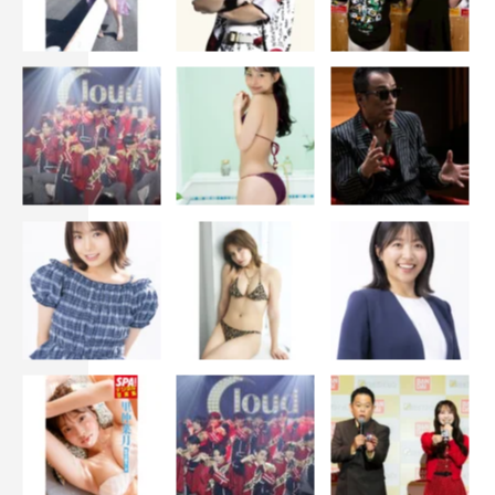
解放済の脳活ゲームを自由に選んでプレイできる「チコっとトライア
ル」、２～４人で脳活ゲームをプレイできる「みんなで脳活」などのメ
ニューもある
◆いろいろと楽しめる要素があるんですね！
片山
：はい！ また、脳活ゲームをプレイするとポイント
がもらえるのですが、一定値貯まると新しい脳活ゲームが
解放されたり、チコちゃんの着せ替えアイテムが手に入っ
たりします。動物をモチーフにした着せ替えアイテムや、
都道府県別のチコちゃんやキョエちゃんのアイコンがある
ので、チコちゃん好きの方もぜひプレイしてみてくださ
い！