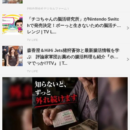
PR(合同会社デジタルファーム )
「チコちゃんの脳活研究所」がNintendo Switc
『チコちゃんの脳活研究所』 ©NHK ©CLOUDs Playcompany
hで発売決定！ボーっと生きないための脳活チャ
レンジ | TV L...
TV LIFE
森香澄＆HiHi Jets猪狩蒼弥と最新腸活情報を学
ぶ 評論家軍団お薦めの腸活料理も紹介『ホン
マでっか!?TV』 | T...
TV LIFE