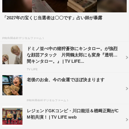
「2027年の宝くじ当選者は〇〇です」占い師が暴露
チコちゃんに応援してもらいながらみんな
PR(合同会社デジタルファーム )
で楽しく脳活！
ドミノ並べ中の猪狩蒼弥にキンタロー。が強烈
な顔芸アタック 片岡鶴太郎にも変身『透明人
翌日、急激に暑さが増した東京某所にある編集部に、クラ
間キンタロー。』 | TV LIFE...
ウズプレイカンパニーのおふたりがゲーム機を片手に来社
TV LIFE
された。
老後のお金、今の金運でほぼ決まります
◆夏の到来を感じる暑いなかご来社いただき、ありがとう
ございます。ライターのM.TOKUと申します。
PR(合同会社デジタルファーム )
片山
：本日はお忙しいなかありがとうございます！ クラ
レジェンドGKコンビ・川口能活＆楢﨑正剛がC
ウズプレイカンパニーの広報・宣伝担当の片山です。
M初共演！ | TV LIFE web
千葉
：同じく、クラウズプレイカンパニーの千葉です。今