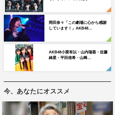
として働いていて。『チコちゃんの脳活研究所』のPRも
担当しているみたい。アイドルから社会人になってみての
変化など、いろいろと聞いてみてください。
岡田奈々「この劇場に心から感謝
しています！」AKB48…
ということで、しばし快適ライフとはお別れ、涙ながらに
編集部に向かうことになったM.TOKUが、『チコちゃんの
AKB48小栗有以・山内瑞葵・佐藤
脳活研究所』の魅力についてお話を聞くことになりまし
綺星・平田侑希・山﨑…
た。
今、あなたにオススメ