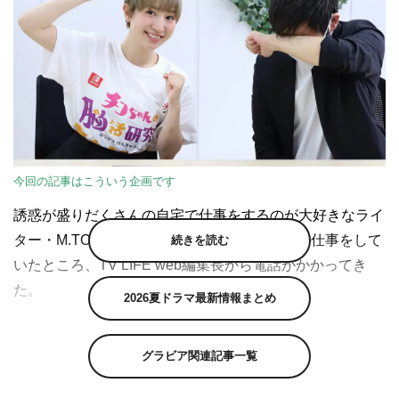
今回の記事はこういう企画です
誘惑が盛りだくさんの自宅で仕事をするのが大好きなライ
ター・M.TOKU。彼がゲームをしながら快適に仕事をして
続きを読む
いたところ、TV LIFE web編集長から電話がかかってき
た。
2026夏ドラマ最新情報まとめ
編集長
：あっ、どうも。ゲーム、マンガ、アニメ・ドラマ
鑑賞のどれかでサボっているM.TOKUさん。明日、編集部
グラビア関連記事一覧
に来てください。