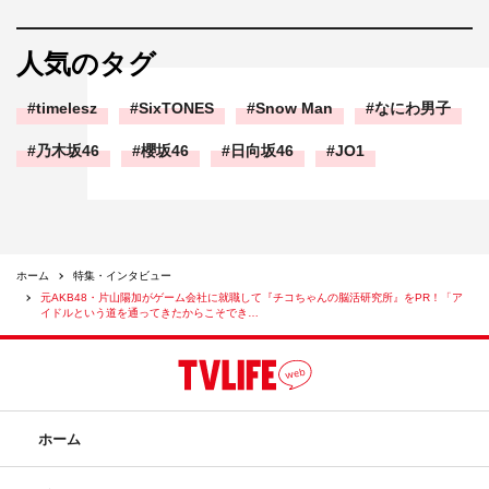
「難しいですよね！」とフォローを入れてくれる片山さん。その後、い
くつかの脳活ゲームをプレイしました
人気のタグ
◆ふー、手ごたえ十分。さて、結果は……。
timelesz
SixTONES
Snow Man
なにわ男子
乃木坂46
櫻坂46
日向坂46
JO1
ホーム
特集・インタビュー
元AKB48・片山陽加がゲーム会社に就職して『チコちゃんの脳活研究所』をPR！「ア
イドルという道を通ってきたからこそでき…
測定結果バンッ
◆実年齢より15近く脳年齢が年を取っている、だと……？
ホーム
片山
：む、難しい脳活ゲームが多かったかもしれないで