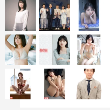
片山
：はい！ じゃあまずは、「脳活テスト」で、いまの
脳年齢を測ってみましょうか。
◆いやー、こういうゲームには自信ありますよ！
片山
：そうなんですね！ 「脳活テスト」では「注意力」
「分析力」「ひらめき力」それぞれのジャンルの脳活ゲー
ムをプレイして脳年齢を測定します。プレイ時間は人にも
よりますが、大体10分～15分くらいですね。