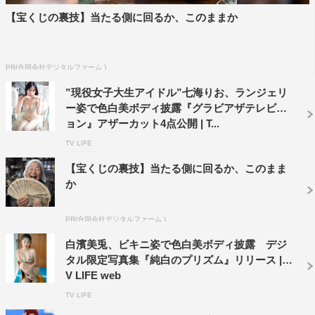
【宝くじの裏技】当たる側に回るか、このままか
PR(合同会社デジタルファーム )
”現役女子大生アイドル”七海りお、ランジェリ
ー姿で色白美ボディ披露『グラビアザテレビジ
ョン』アザーカット4点公開 | T...
TV LIFE
【宝くじの裏技】当たる側に回るか、このまま
か
PR(合同会社デジタルファーム )
白濱美兎、ビキニ姿で色白美ボディ披露 デジ
タル限定写真集『純白のプリズム』リリース | T
V LIFE web
TV LIFE