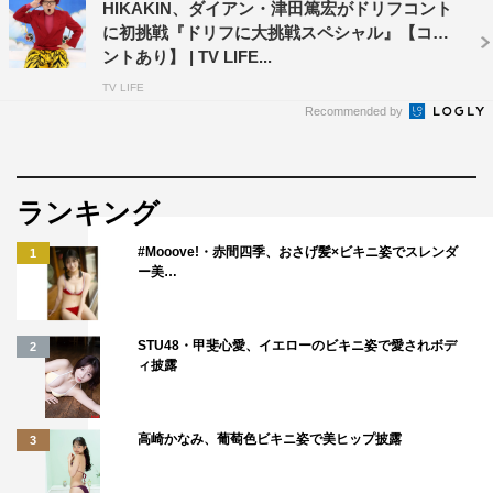
HIKAKIN、ダイアン・津田篤宏がドリフコント
に初挑戦『ドリフに大挑戦スペシャル』【コメ
ントあり】 | TV LIFE...
TV LIFE
Recommended by
ランキング
#Mooove!・赤間四季、おさげ髪×ビキニ姿でスレンダ
1
ー美…
STU48・甲斐心愛、イエローのビキニ姿で愛されボデ
2
ィ披露
高崎かなみ、葡萄色ビキニ姿で美ヒップ披露
3