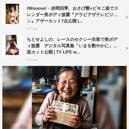
#Mooove!・赤間四季、おさげ髪×ビキニ姿でス
レンダー美ボディ披露『グラビアザテレビジョ
ン』アザーカット7点公開 |...
TV LIFE
ちとせよしの、レースのセクシー衣装で美ボデ
ィ披露 デジタル写真集「いまを艶やかに」誌
面カット公開 | TV LIFE w...
TV LIFE