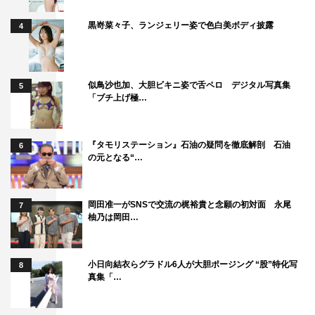
黒嵜菜々子、ランジェリー姿で色白美ボディ披露
4
似鳥沙也加、大胆ビキニ姿で舌ペロ デジタル写真集
5
「ブチ上げ極…
『タモリステーション』石油の疑問を徹底解剖 石油
6
の元となる“…
岡田准一がSNSで交流の梶裕貴と念願の初対面 永尾
7
柚乃は岡田…
小日向結衣らグラドル6人が大胆ポージング “股”特化写
8
真集「…