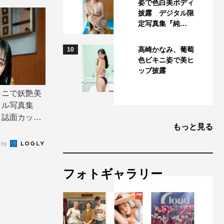
姿で色白美ボディ
披露 デジタル限
定写真集『純…
高崎かなみ、葡萄
10
色ビキニ姿で美ヒ
ップ披露
キニで妖艶美
タル写真集
」誌面カット
もっと見る
 by
フォトギャラリー