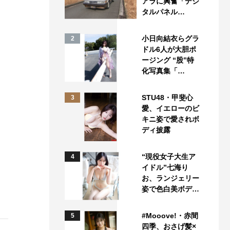
アラに興奮「デジ
タルパネル…
小日向結衣らグラ
2
ドル6人が大胆ポ
ージング “股”特
化写真集「…
STU48・甲斐心
3
愛、イエローのビ
キニ姿で愛されボ
ディ披露
“現役女子大生ア
4
イドル”七海り
お、ランジェリー
姿で色白美ボデ…
#Mooove!・赤間
5
四季、おさげ髪×