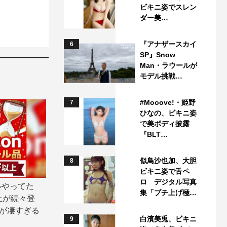
ビキニ姿でスレン
ダー美…
『アナザースカイ
6
SP』Snow
Man・ラウールが
モデル挑戦…
#Mooove!・姫野
7
ひなの、ビキニ姿
で美ボディ披露
『BLT…
似鳥沙也加、大胆
8
ビキニ姿で舌ペ
ロ デジタル写真
ルやってた
集「ブチ上げ極…
上が続々登
気が凄すぎる
白濱美兎、ビキニ
9