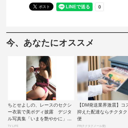
今、あなたにオススメ
ちとせよしの、レースのセクシ
【DM発送業界激震】コ
ー衣装で美ボディ披露 デジタ
抑えた配達ならチクタク
ル写真集「いまを艶やかに」誌
便
面カット公開 |...
TV LIFE
PR(チクタクメール便)