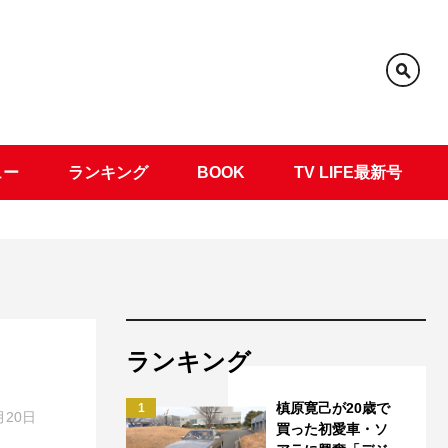
ュー
ランキング
BOOK
TV LIFE最新号
ランキング
槙原寛己が20歳で
1
月20日
買った初愛車・ソ