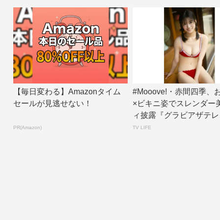
【毎日変わる】Amazonタイム
#Mooove!・赤間四季
セールが見逃せない！
×ビキニ姿でスレンダー
ィ披露『グラビアザテレ
ン』アザ...
PR(Amazon)
TV LIFE