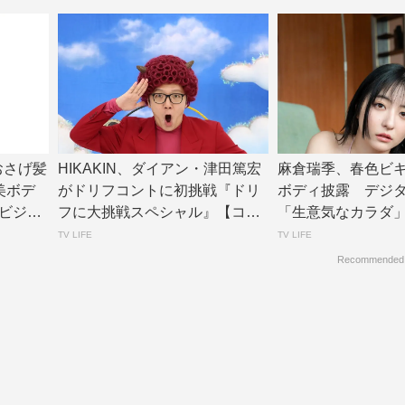
、おさげ髪
HIKAKIN、ダイアン・津田篤宏
麻倉瑞季、春色ビ
美ボデ
がドリフコントに初挑戦『ドリ
ボディ披露 デジ
ビジョ
フに大挑戦スペシャル』【コメ
「生意気なカラダ
ントあり】...
公開 | TV L...
TV LIFE
TV LIFE
Recommended