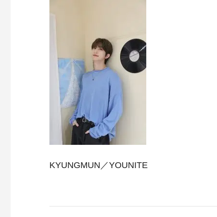
KYUNGMUN／YOUNITE