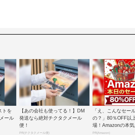
ストを
【あの会社も使ってる！】DM
「え、こんなセー
メール
発送なら絶対チクタクメール
の？」80％OFF以
便！
場！Amazonの本
PR(チクタクメール便)
PR(Amazon)