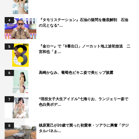
『タモリステーション』石油の疑問を徹底解剖 石油
4
の元となる“…
『金ロー』で「8番出口」ノーカット地上波初放送 二
5
宮和也「ま…
高崎かなみ、葡萄色ビキニ姿で美ヒップ披露
6
“現役女子大生アイドル”七海りお、ランジェリー姿で
7
色白美ボデ…
槙原寛己が20歳で買った初愛車・ソアラに興奮「デジ
8
タルパネル…