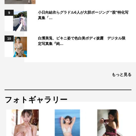
小日向結衣らグラドル6人が大胆ポージング “股”特化写
9
真集「…
白濱美兎、ビキニ姿で色白美ボディ披露 デジタル限
10
定写真集『純…
もっと見る
フォトギャラリー