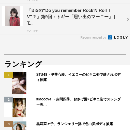
「BiSの“Do you remember Rock’N Roll T
V”？」第9回：トギー「思い出のマーニー」 |
T...
TV LIFE
Recommended by
ランキング
STU48・甲斐心愛、イエローのビキニ姿で愛されボデ
1
ィ披露
#Mooove!・赤間四季、おさげ髪×ビキニ姿でスレンダ
2
ー美…
黒嵜菜々子、ランジェリー姿で色白美ボディ披露
3