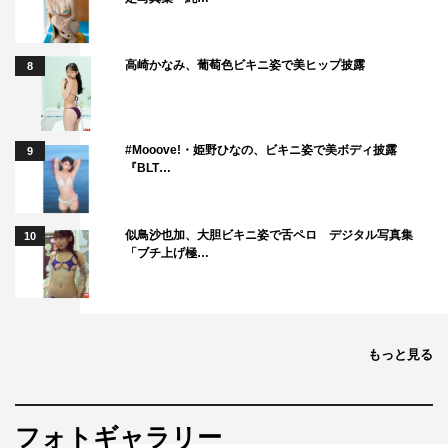
高崎かなみ、葡萄色ビキニ姿で美ヒップ披露
8
#Mooove!・姫野ひなの、ビキニ姿で美ボディ披露
9
『BLT…
似鳥沙也加、大胆ビキニ姿で舌ペロ デジタル写真集
10
「ブチ上げ極…
もっと見る
フォトギャラリー