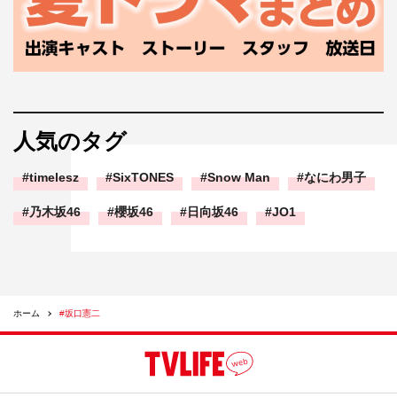
人気のタグ
timelesz
SixTONES
Snow Man
なにわ男子
乃木坂46
櫻坂46
日向坂46
JO1
ホーム
#坂口憲二