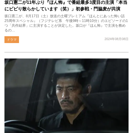
坂口憲二が11年ぶり『ほん怖』で番組最多3度目の主演「本当
にビビり散らかしています（笑）」初参戦・門脇麦が共演
坂口憲二が、8月17日（土）放送の土曜プレミアム『ほんとにあった怖い話
25周年スペシャル』（フジテレビ系 午後9時～11時10分）のエピソードの1
つ「共作結界」に主演することが決定した。坂口が『ほん怖』で主演を務め
るの…
2024年08月08日
ドラマ