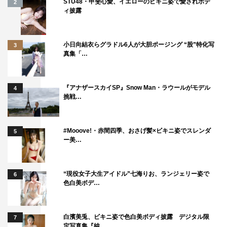
STU48・甲斐心愛、イエローのビキニ姿で愛されボデ
2
ィ披露
小日向結衣らグラドル6人が大胆ポージング “股”特化写
3
真集「…
『アナザースカイSP』Snow Man・ラウールがモデル
4
挑戦…
#Mooove!・赤間四季、おさげ髪×ビキニ姿でスレンダ
5
ー美…
“現役女子大生アイドル”七海りお、ランジェリー姿で
6
色白美ボデ…
白濱美兎、ビキニ姿で色白美ボディ披露 デジタル限
7
定写真集『純…