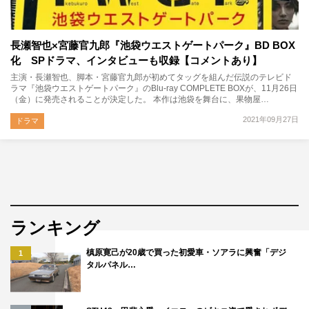
長瀬智也×宮藤官九郎『池袋ウエストゲートパーク』BD BOX
化 SPドラマ、インタビューも収録【コメントあり】
主演・長瀬智也、脚本・宮藤官九郎が初めてタッグを組んだ伝説のテレビド
ラマ『池袋ウエストゲートパーク』のBlu-ray COMPLETE BOXが、11月26日
（金）に発売されることが決定した。 本作は池袋を舞台に、果物屋…
2021年09月27日
ドラマ
ランキング
槙原寛己が20歳で買った初愛車・ソアラに興奮「デジ
1
タルパネル…