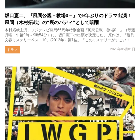
坂口憲二、『風間公親－教場0－』で9年ぶりのドラマ出演！
風間（木村拓哉）の“裏のバディ”として暗躍
木村拓哉主演、フジテレビ開局65周年特別企画『風間公親－教場0－』（毎週
月曜 午後9時～9時54分）に、坂口憲二の出演が決定した。 原作は、「週刊
文春ミステリーベスト10」(2013年）第1位、「このミステリーがすごい！…
2023年05月01日
ドラマ