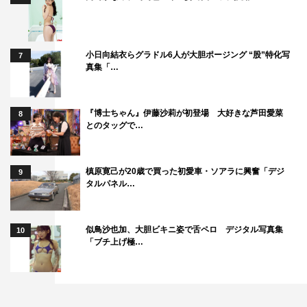
小日向結衣らグラドル6人が大胆ポージング “股”特化写
7
真集「…
『博士ちゃん』伊藤沙莉が初登場 大好きな芦田愛菜
8
とのタッグで…
槙原寛己が20歳で買った初愛車・ソアラに興奮「デジ
9
タルパネル…
似鳥沙也加、大胆ビキニ姿で舌ペロ デジタル写真集
10
「ブチ上げ極…