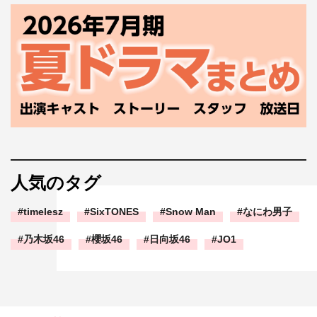
人気のタグ
timelesz
SixTONES
Snow Man
なにわ男子
乃木坂46
櫻坂46
日向坂46
JO1