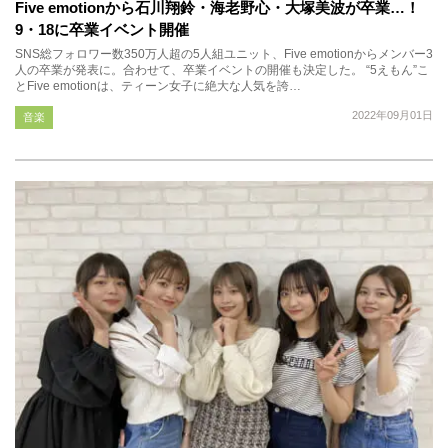
Five emotionから石川翔鈴・海老野心・大塚美波が卒業…！
9・18に卒業イベント開催
SNS総フォロワー数350万人超の5人組ユニット、Five emotionからメンバー3
人の卒業が発表に。合わせて、卒業イベントの開催も決定した。 “5えもん”こ
とFive emotionは、ティーン女子に絶大な人気を誇…
2022年09月01日
音楽