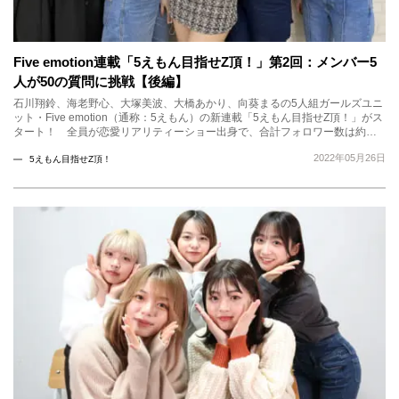
Five emotion連載「5えもん目指せZ頂！」第2回：メンバー5
人が50の質問に挑戦【後編】
石川翔鈴、海老野心、大塚美波、大橋あかり、向葵まるの5人組ガールズユニ
ット・Five emotion（通称：5えもん）の新連載「5えもん目指せZ頂！」がス
タート！ 全員が恋愛リアリティーショー出身で、合計フォロワー数は約…
2022年05月26日
5えもん目指せZ頂！