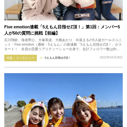
Five emotion連載「5えもん目指せZ頂！」第1回：メンバー5
人が50の質問に挑戦【前編】
石川翔鈴、海老野心、大塚美波、大橋あかり、向葵まるの5人組ガールズユニ
ット・Five emotion（通称：5えもん）の新連載「5えもん目指せZ頂！」がス
タート！ 全員が恋愛リアリティーショー出身で、合計フォロワー数は約…
2022年04月28日
特集・インタビュー
5えもん目指せZ頂！