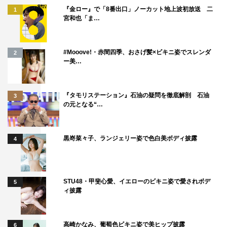
『金ロー』で「8番出口」ノーカット地上波初放送 二
1
宮和也「ま…
#Mooove!・赤間四季、おさげ髪×ビキニ姿でスレンダ
2
ー美…
『タモリステーション』石油の疑問を徹底解剖 石油
3
の元となる“…
黒嵜菜々子、ランジェリー姿で色白美ボディ披露
4
STU48・甲斐心愛、イエローのビキニ姿で愛されボデ
5
ィ披露
高崎かなみ、葡萄色ビキニ姿で美ヒップ披露
6