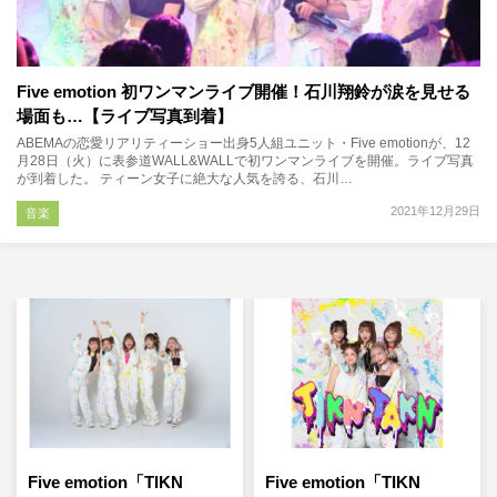
Five emotion 初ワンマンライブ開催！石川翔鈴が涙を見せる
場面も…【ライブ写真到着】
ABEMAの恋愛リアリティーショー出身5人組ユニット・Five emotionが、12
月28日（火）に表参道WALL&WALLで初ワンマンライブを開催。ライブ写真
が到着した。 ティーン女子に絶大な人気を誇る、石川…
2021年12月29日
音楽
Five emotion「TIKN
Five emotion「TIKN