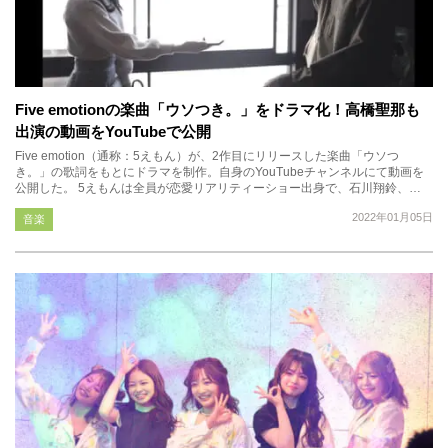
Five emotionの楽曲「ウソつき。」をドラマ化！高橋聖那も
出演の動画をYouTubeで公開
Five emotion（通称：5えもん）が、2作目にリリースした楽曲「ウソつ
き。」の歌詞をもとにドラマを制作。自身のYouTubeチャンネルにて動画を
公開した。 5えもんは全員が恋愛リアリティーショー出身で、石川翔鈴、…
2022年01月05日
音楽