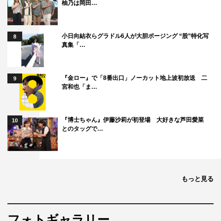
柚乃は岡田…
小日向結衣らグラドル6人が大胆ポージング “股”特化写
8
真集「…
『金ロー』で「8番出口」ノーカット地上波初放送 二
9
宮和也「ま…
『博士ちゃん』伊藤沙莉が初登場 大好きな芦田愛菜
10
とのタッグで…
もっと見る
フォトギャラリー