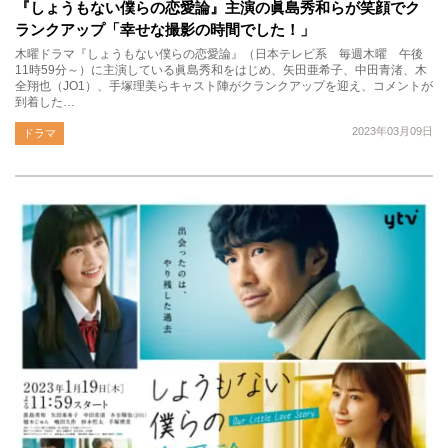
『しょうもない僕らの恋愛論』主演の眞島秀和らが笑顔でク
ランクアップ「幸せな撮影の時間でした！」
木曜ドラマ『しょうもない僕らの恋愛論』（日本テレビ系 毎週木曜 午後
11時59分～）に主演している眞島秀和をはじめ、矢田亜希子、中田青渚、木
全翔也（JO1）、手塚理美らキャスト陣がクランクアップを迎え、コメントが
到着した…
2023年03月09日
ドラマ