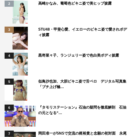
高崎かなみ、葡萄色ビキニ姿で美ヒップ披露
2
STU48・甲斐心愛、イエローのビキニ姿で愛されボデ
3
ィ披露
黒嵜菜々子、ランジェリー姿で色白美ボディ披露
4
似鳥沙也加、大胆ビキニ姿で舌ペロ デジタル写真集
5
「ブチ上げ極…
『タモリステーション』石油の疑問を徹底解剖 石油
6
の元となる“…
岡田准一がSNSで交流の梶裕貴と念願の初対面 永尾
7