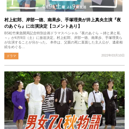
村上虹郎、岸部一徳、南果歩、手塚理美が井上真央主演『夜
のあぐら』に出演決定【コメントあり】
BS松竹東急開局記念特別企画ドラマスペシャル『夜のあぐら ～姉と弟と私
～』が4月9日（土）に放送決定。村上虹郎、岸部一徳、南果歩、手塚理美ら
が出演することが分かった。 本作は、父親の死に直面した主人公が、遺産相
続をめぐる…
2022年03月10日
ドラマ