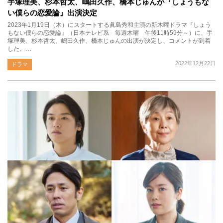
手塚理美、杉本哲太、嶋田久作、橋本じゅんが『しょうもな
い僕らの恋愛論』出演決定
2023年1月19日（木）にスタートする眞島秀和主演の新木曜ドラマ『しょう
もない僕らの恋愛論』（日本テレビ系 毎週木曜 午後11時59分～）に、手
塚理美、杉本哲太、嶋田久作、橋本じゅんの出演が決定し、コメントが到着
した。…
2022年12月22日
ドラマ