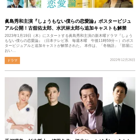
眞島秀和主演『しょうもない僕らの恋愛論』ポスタービジュ
アル公開！古舘佑太郎、水沢林太郎ら追加キャストも解禁
2023年1月19日（木）にスタートする眞島秀和主演の新木曜ドラマ『しょう
もない僕らの恋愛論』（日本テレビ系 毎週木曜 午後11時59分～）のポス
タービジュアルと追加キャストが解禁された。 本作は、「冬物語」「部屋に
おい…
2022年12月26日
ドラマ