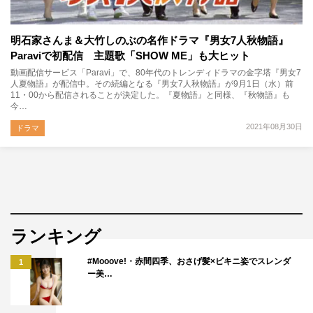
明石家さんま＆大竹しのぶの名作ドラマ『男女7人秋物語』
Paraviで初配信 主題歌「SHOW ME」も大ヒット
動画配信サービス「Paravi」で、80年代のトレンディドラマの金字塔『男女7
人夏物語』が配信中。その続編となる『男女7人秋物語』が9月1日（水）前
11・00から配信されることが決定した。『夏物語』と同様、『秋物語』も
今…
2021年08月30日
ドラマ
ランキング
#Mooove!・赤間四季、おさげ髪×ビキニ姿でスレンダ
1
ー美…