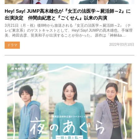
Hey! Say! JUMP髙木雄也が『女王の法医学～屍活師～2』に
出演決定 仲間由紀恵と『ごくせん』以来の共演
3月21日（月・祝）後8時から放送される『女王の法医学～屍活師～2』（テ
レビ東京系）のゲストキャストとして、Hey! Say! JUMPの髙木雄也、手塚理
美、袴田吉彦、筧美和子が出演することが分かった。 原作は「神林&a…
2022年03月10日
ドラマ