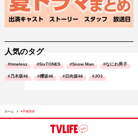
人気のタグ
timelesz
SixTONES
Snow Man
なにわ男子
乃木坂46
櫻坂46
日向坂46
JO1
ホーム
#手塚理美