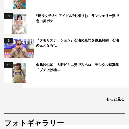
“現役女子大生アイドル”七海りお、ランジェリー姿で
8
色白美ボデ…
『タモリステーション』石油の疑問を徹底解剖 石油
9
の元となる“…
似鳥沙也加、大胆ビキニ姿で舌ペロ デジタル写真集
10
「ブチ上げ極…
もっと見る
フォトギャラリー