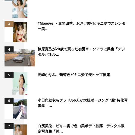
#Mooove!・赤間四季、おさげ髪×ビキニ姿でスレンダ
3
ー美…
槙原寛己が20歳で買った初愛車・ソアラに興奮「デジ
4
タルパネル…
高崎かなみ、葡萄色ビキニ姿で美ヒップ披露
5
小日向結衣らグラドル6人が大胆ポージング “股”特化写
6
真集「…
白濱美兎、ビキニ姿で色白美ボディ披露 デジタル限
7
定写真集『純…