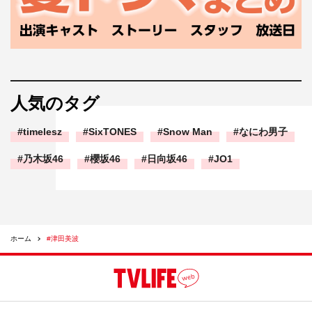
人気のタグ
timelesz
SixTONES
Snow Man
なにわ男子
乃木坂46
櫻坂46
日向坂46
JO1
ホーム
#津田美波