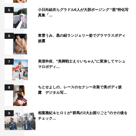
小日向結衣らグラドル6人が大胆ポージング “股”特化写
5
真集「…
東雲うみ、黒の紐ランジェリー姿でグラマラスボディ
6
披露
美澄衿依、“美脚戦士えりいちゃん”に変身してマシュ
7
マロボディ…
ちとせよしの、レースのセクシー衣装で美ボディ披
8
露 デジタル写…
相葉雅紀＆ヒロミが“群馬の3大お困りごと”のその後を
9
チェック…