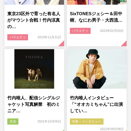
東京23区外で育った有名人
SixTONESジェシー＆田中
がマウント合戦！竹内涼真
樹、なにわ男子・大西流…
の…
バラエティ
2023年02月03日
バラエティ
2023年11月21日
竹内唯人、配信シングルジ
竹内唯人インタビュー
ャケット写真解禁 初のミ
「“オオカミちゃん”に出演
ニア…
してい…
音楽
2021年10月05日
特集・インタビュー
2021年09月08日