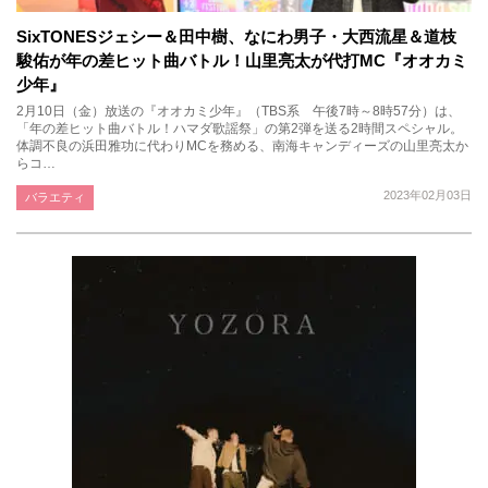
SixTONESジェシー＆田中樹、なにわ男子・大西流星＆道枝
駿佑が年の差ヒット曲バトル！山里亮太が代打MC『オオカミ
少年』
2月10日（金）放送の『オオカミ少年』（TBS系 午後7時～8時57分）は、
「年の差ヒット曲バトル！ハマダ歌謡祭」の第2弾を送る2時間スペシャル。
体調不良の浜田雅功に代わりMCを務める、南海キャンディーズの山里亮太か
らコ…
2023年02月03日
バラエティ