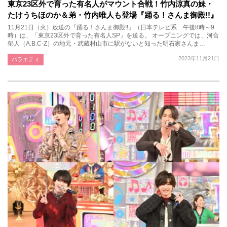
東京23区外で育った有名人がマウント合戦！竹内涼真の妹・
たけうちほのか＆弟・竹内唯人も登場『踊る！さんま御殿!!』
11月21日（火）放送の『踊る！さんま御殿!!』（日本テレビ系 午後8時～9
時）は、「東京23区外で育った有名人SP」を送る。 オープニングでは、河合
郁人（A.B.C-Z）の地元・武蔵村山市に駅がないと知った明石家さんま…
2023年11月21日
バラエティ