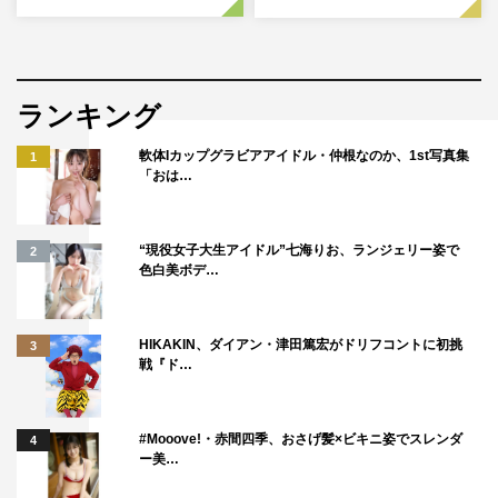
ランキング
軟体Iカップグラビアアイドル・仲根なのか、1st写真集
1
「おは…
“現役女子大生アイドル”七海りお、ランジェリー姿で
2
色白美ボデ…
HIKAKIN、ダイアン・津田篤宏がドリフコントに初挑
3
戦『ド…
#Mooove!・赤間四季、おさげ髪×ビキニ姿でスレンダ
4
ー美…