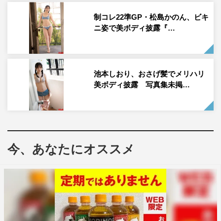
届いたカットでは、日差しが気持ちいいお外で、背筋を伸
ばしてストレッチをしてリフレッシュする様子から、ホワ
制コレ22準GP・松島かのん、ビキ
ニ姿で美ボディ披露『…
イトのワンピース水着姿で、日向ぼっこをする瞬間が切り
取られている。
さらにグリーンチェックのバンドゥビキニで、お庭で日光
池本しおり、おさげ髪でメリハリ
浴をエンジョイしており、開放的な笑顔を見せている。
美ボディ披露 写真集未掲…
『SPA！デジタル写真集 和泉芳怜「愛くるしいボデ
ィ」』
提供：週刊SPA!編集部 撮影／武田敏将 ヘアメイク／
KEIKO（renewal） スタイリング／田中陽子
今、あなたにオススメ
販売リンク：
https://amzn.to/4fcmlaV