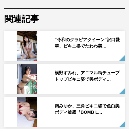
『SPA！デジタル写真集 和泉芳怜「愛くるしいボディ」』
関連記事
“令和のグラビアクイーン”沢口愛
華、ビキニ姿でたわわ美…
『SPA！デジタル写真集 和泉芳怜「愛くるしいボデ
ィ」』（発売中）より、誌面カットが公開された。
横野すみれ、アニマル柄チューブ
和泉芳怜は、2004年生まれ、神奈川県出身。2021年に
トップビキニ姿で美ボディ…
「ミスマガジン2021」グランプリを獲得。現在は女優・
グラビアで活躍中。趣味は漫画、アニメ、ゲーム。特技は
指でダンス、ビニール袋を高速でめくること。最新情報は
南みゆか、三角ビキニ姿で色白美
公式X（@izumi_karen_）やインスタグラム
ボディ披露『BOMB L…
（@izumi_karen_）で発信している。