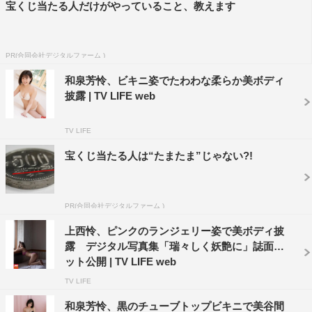
宝くじ当たる人だけがやっていること、教えます
PR(合同会社デジタルファーム )
和泉芳怜、ビキニ姿でたわわな柔らか美ボディ
披露 | TV LIFE web
TV LIFE
宝くじ当たる人は“たまたま”じゃない?!
PR(合同会社デジタルファーム )
上西怜、ピンクのランジェリー姿で美ボディ披
露 デジタル写真集「瑞々しく妖艶に」誌面カ
ット公開 | TV LIFE web
TV LIFE
和泉芳怜、黒のチューブトップビキニで美谷間