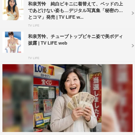
和泉芳怜 純白ビキニに着替えて、ベッドの上
であどけない姿も…デジタル写真集「秘密のひ
とコマ」発売 | TV LIFE w...
TV LIFE
和泉芳怜、チューブトップビキニ姿で美ボディ
披露 | TV LIFE web
TV LIFE