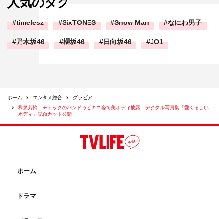
人気のタグ
timelesz
SixTONES
Snow Man
なにわ男子
乃木坂46
櫻坂46
日向坂46
JO1
ホーム
エンタメ総合
グラビア
和泉芳怜、チェックのバンドゥビキニ姿で美ボディ披露 デジタル写真集「愛くるしい
ボディ」誌面カット公開
ホーム
ドラマ