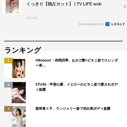
くっきり【独占カット】 | TV LIFE web
TV LIFE
Recommended by
ランキング
#Mooove!・赤間四季、おさげ髪×ビキニ姿でスレンダ
1
ー美…
STU48・甲斐心愛、イエローのビキニ姿で愛されボデ
2
ィ披露
黒嵜菜々子、ランジェリー姿で色白美ボディ披露
3