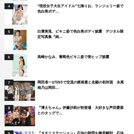
“現役女子大生アイドル”七海りお、ランジェリー姿で
4
色白美ボデ…
白濱美兎、ビキニ姿で色白美ボディ披露 デジタル限
5
定写真集『純…
高崎かなみ、葡萄色ビキニ姿で美ヒップ披露
6
岡田准一がSNSで交流の梶裕貴と念願の初対面 永尾
7
柚乃は岡田…
『博士ちゃん』伊藤沙莉が初登場 大好きな芦田愛菜
8
とのタッグで…
『タモリステーション』石油の疑問を徹底解剖 石油
9