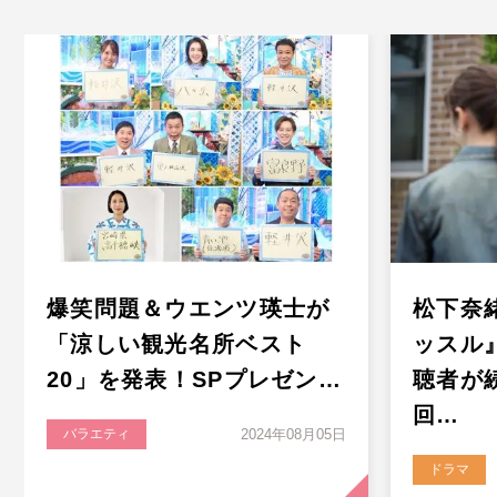
爆笑問題＆ウエンツ瑛士が
松下奈
「涼しい観光名所ベスト
ッスル
20」を発表！SPプレゼン…
聴者が
回…
バラエティ
2024年08月05日
ドラマ