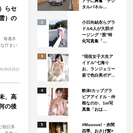
アラに興奮「デジ
タルパネル…
）らセ
雪）の
小日向結衣らグラ
2
ドル6人が大胆ポ
ージング “股”特
 毎週木
化写真集「…
雅な佇まい
“現役女子大生ア
3
イドル”七海り
お、ランジェリー
4年09月26日
姿で色白美ボデ…
軟体Iカップグラ
4
未、高
ビアアイドル・仲
根なのか、1st写
何の後
真集「おは…
#Mooove!・赤間
5
レビ朝日系
四季、おさげ髪×