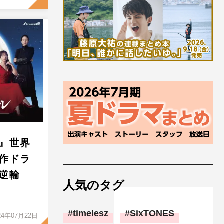
』世界
作ドラ
逆輸
人気のタグ
timelesz
SixTONES
24年07月22日