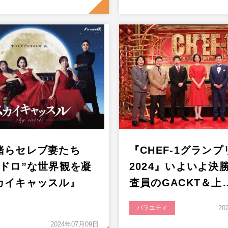
緒らセレブ妻たち
『CHEF-1グランプ
ラドロ”な世界観を凝
2024』いよいよ決
カイキャッスル』
査員のGACKT＆上
バラエティ
20
2024年07月09日