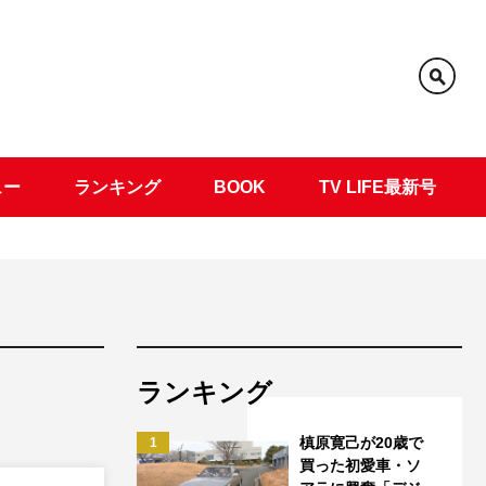
ュー
ランキング
BOOK
TV LIFE最新号
ランキング
槙原寛己が20歳で
1
買った初愛車・ソ