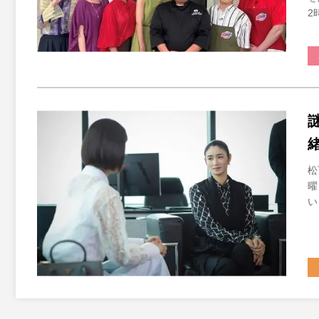
2
松
曜
い