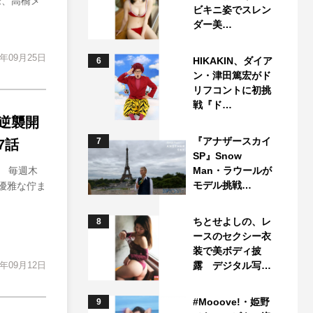
未、高橋メ
ビキニ姿でスレン
ダー美…
4年09月25日
HIKAKIN、ダイア
6
ン・津田篤宏がド
リフコントに初挑
戦『ド…
逆襲開
『アナザースカイ
7
7話
SP』Snow
 毎週木
Man・ラウールが
モデル挑戦…
も優雅な佇ま
ちとせよしの、レ
8
ースのセクシー衣
装で美ボディ披
4年09月12日
露 デジタル写…
#Mooove!・姫野
9