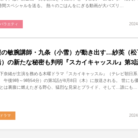
時間スペシャルを送る。 熱々のごはんをにぎる動画が大バズリ…
202
バラエティ
謎の敏腕講師・九条（小雪）が動き出す…紗英（松
緒）の新たな秘密も判明『スカイキャッスル』第3
下奈緒が主演を務める木曜ドラマ『スカイキャッスル』（テレビ朝日系
 午後9時～9時54分）の第3話が8月8日（木）に放送される。 世にも
とは裏腹に燃えたぎる野心、猛烈な見栄とプライド、そして…誰にも…
202
ドラマ