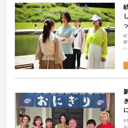
松
曜
い
8
を