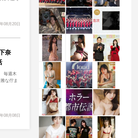
4年08月20日
下奈
話
 毎週木
優雅な佇ま
4年08月08日