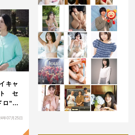
イキャ
ト セ
ドロ”…
24年07月25日