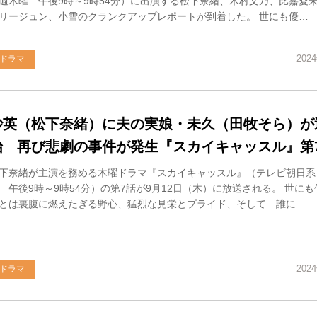
週木曜 午後9時～9時54分）に出演する松下奈緒、木村文乃、比嘉愛
リージュン、小雪のクランクアップレポートが到着した。 世にも優…
202
ドラマ
紗英（松下奈緒）に夫の実娘・未久（田牧そら）が
始 再び悲劇の事件が発生『スカイキャッスル』第
下奈緒が主演を務める木曜ドラマ『スカイキャッスル』（テレビ朝日系
 午後9時～9時54分）の第7話が9月12日（木）に放送される。 世に
とは裏腹に燃えたぎる野心、猛烈な見栄とプライド、そして…誰に…
202
ドラマ