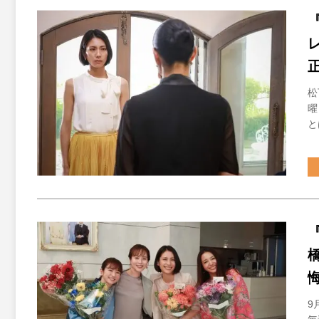
松
曜
と
9