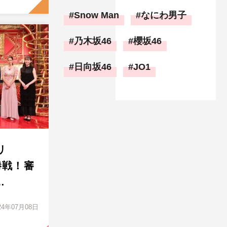
Snow Man
なにわ男子
乃木坂46
櫻坂46
日向坂46
JO1
リ
勝戦！審
…
24年07月08日