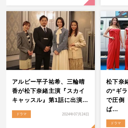
アルピー平子祐希、三輪晴
松下奈
香が松下奈緒主演『スカイ
の“ギ
キャッスル』第1話に出演…
で圧倒
ば…
ドラマ
2024年07月24日
ドラマ