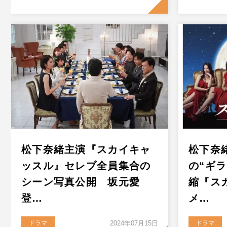
松下奈緒主演『スカイキャ
松下奈
ッスル』セレブ全員集合の
の“ギ
シーン写真公開 坂元愛
縮『ス
登…
メ…
ドラマ
2024年07月15日
ドラマ