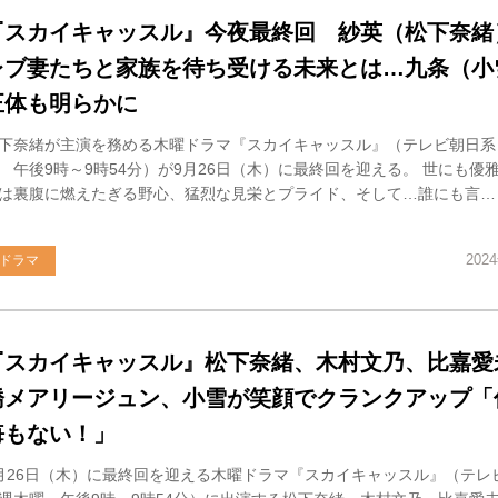
『スカイキャッスル』今夜最終回 紗英（松下奈緒
レブ妻たちと家族を待ち受ける未来とは…九条（小
正体も明らかに
下奈緒が主演を務める木曜ドラマ『スカイキャッスル』（テレビ朝日系
 午後9時～9時54分）が9月26日（木）に最終回を迎える。 世にも優
は裏腹に燃えたぎる野心、猛烈な見栄とプライド、そして…誰にも言…
202
ドラマ
『スカイキャッスル』松下奈緒、木村文乃、比嘉愛
橋メアリージュン、小雪が笑顔でクランクアップ「
悔もない！」
月26日（木）に最終回を迎える木曜ドラマ『スカイキャッスル』（テ