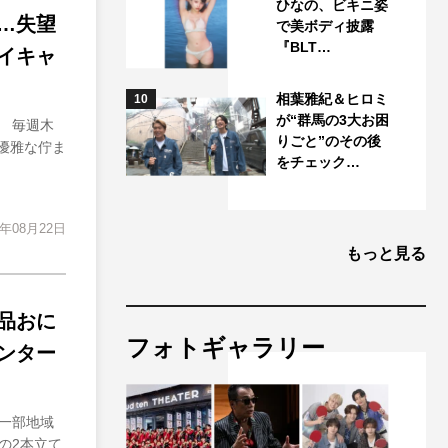
ひなの、ビキニ姿
…失望
で美ボディ披露
『BLT…
イキャ
相葉雅紀＆ヒロミ
10
が“群馬の3大お困
 毎週木
りごと”のその後
も優雅な佇ま
をチェック…
4年08月22日
もっと見る
品おに
フォトギャラリー
ンター
※一部地域
の2本立て