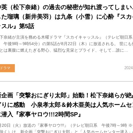
紗英（松下奈緒）の過去の秘密が知れ渡ってしまい
した瑠璃（新井美羽）は九条（小雪）に心酔『スカ
ッスル』第5話
下奈緒が主演を務める木曜ドラマ『スカイキャッスル』（テレビ朝日系
 午後9時～9時54分）の第5話が8月22日（木）に放送される。 世に
とは裏腹に燃えたぎる野心、猛烈な見栄とプライド、そして…誰に…
202
ドラマ
新企画「突撃おにぎり太郎」始動！松下奈緒らが絶
ぎりに感動 小泉孝太郎＆鈴木亜美は人気ホームセ
に潜入『家事ヤロウ!!!2時間SP』
月20日（火）放送の『家事ヤロウ!!!』（テレビ朝日系 午後7時～9時 
除く）は、新企画「突撃おにぎり太郎」と「人気ホームセンター潜入」