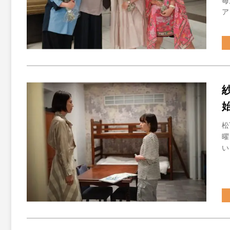
毎
ア
松
曜
い