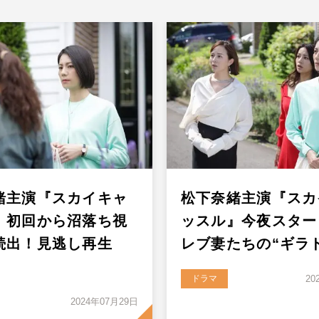
緒主演『スカイキャ
松下奈緒主演『スカ
』初回から沼落ち視
ッスル』今夜スター
続出！見逃し再生
レブ妻たちの“ギラ
ドラマ
20
2024年07月29日