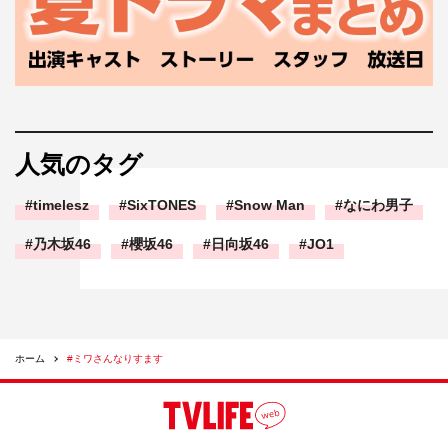
人気のタグ
timelesz
SixTONES
Snow Man
なにわ男子
乃木坂46
櫻坂46
日向坂46
JO1
ホーム
#ミワさんなりすます