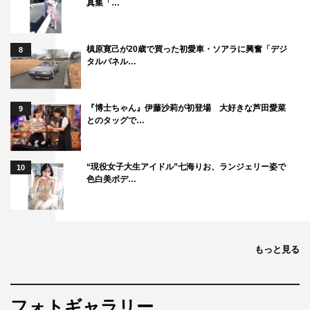
真集「…
槙原寛己が20歳で買った初愛車・ソアラに興奮「デジ
8
タルパネル…
『博士ちゃん』伊藤沙莉が初登場 大好きな芦田愛菜
9
とのタッグで…
“現役女子大生アイドル”七海りお、ランジェリー姿で
10
色白美ボデ…
もっと見る
フォトギャラリー