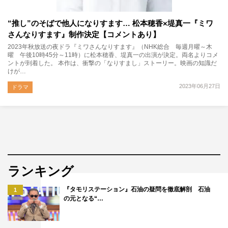
“推し”のそばで他人になりすます… 松本穂香×堤真一『ミワ
さんなりすます』制作決定【コメントあり】
2023年秋放送の夜ドラ『ミワさんなりすます』（NHK総合 毎週月曜～木
曜 午後10時45分～11時）に松本穂香、堤真一の出演が決定。両名よりコメ
ントが到着した。 本作は、衝撃の「なりすまし」ストーリー。映画の知識だ
けが…
2023年06月27日
ドラマ
ランキング
『タモリステーション』石油の疑問を徹底解剖 石油
1
の元となる“…