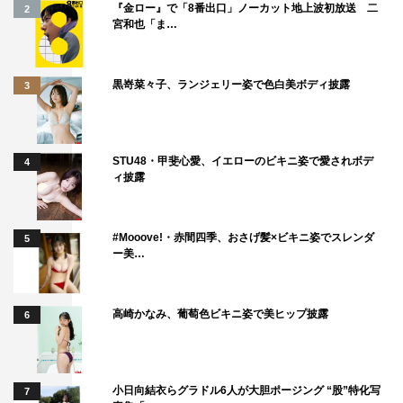
『金ロー』で「8番出口」ノーカット地上波初放送 二
2
宮和也「ま…
黒嵜菜々子、ランジェリー姿で色白美ボディ披露
3
STU48・甲斐心愛、イエローのビキニ姿で愛されボデ
4
ィ披露
#Mooove!・赤間四季、おさげ髪×ビキニ姿でスレンダ
5
ー美…
高崎かなみ、葡萄色ビキニ姿で美ヒップ披露
6
小日向結衣らグラドル6人が大胆ポージング “股”特化写
7