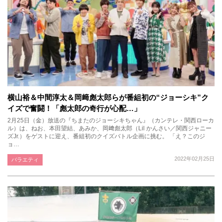
横山裕＆中間淳太＆岡﨑彪太郎らが番組初の“ジョーシキ”ク
イズで奮闘！「彪太郎の奇行が心配…」
2月25日（金）放送の『ちまたのジョーシキちゃん』（カンテレ・関西ローカ
ル）は、ねお、本田望結、あみか、岡﨑彪太郎（Lil かんさい／関西ジャニー
ズJr.）をゲストに迎え、番組初のクイズバトル企画に挑む。 「え？このジ
ョ…
2022年02月25日
バラエティ