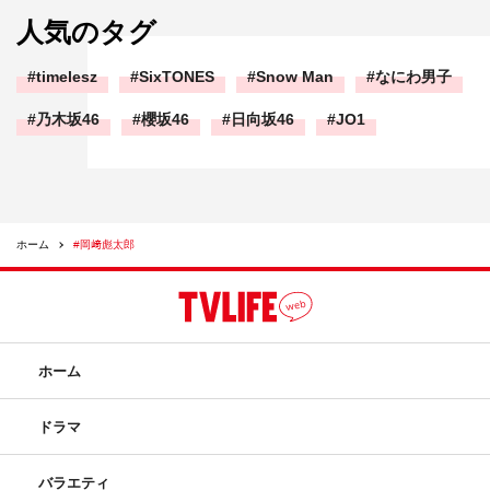
人気のタグ
timelesz
SixTONES
Snow Man
なにわ男子
乃木坂46
櫻坂46
日向坂46
JO1
ホーム
#岡﨑彪太郎
ホーム
ドラマ
バラエティ