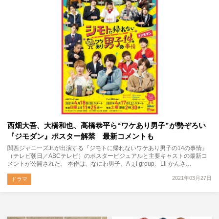
西畑大吾、大橋和也、高橋恭平ら“ワケあり男子”が勢ぞろい
『ジモダン』ポスター解禁 最新コメントも
関西ジャニーズJr.が出演する『ジモトに帰れないワケあり男子の14の事情』
（テレビ朝日／ABCテレビ）のポスタービジュアルと主要キャストの最新コ
メントが公開された。 本作は、なにわ男子、Aぇ! group、Lil かんさ…
2021年03月27日
ドラマ