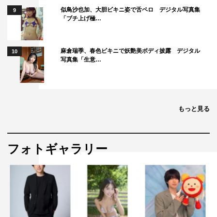
似鳥沙也加、大胆ビキニ姿で舌ペロ デジタル写真集
9
「ブチ上げ極…
麻倉瑞季、春色ビキニで妖艶美ボディ披露 デジタル
10
写真集「生意…
もっと見る
フォトギャラリー