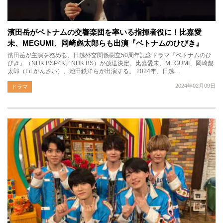
濱田岳がベトナムの交響楽団を率いる指揮者役に！比嘉愛
未、MEGUMI、岡崎彪太郎らも出演『ベトナムのひびき』
濱田岳が主演を務める、日越外交関係樹立50周年記念ドラマ『ベトナムのひ
びき』（NHK BSP4K／NHK BS）が放送決定。比嘉愛未、MEGUMI、岡崎彪
太郎（Lil かんさい）、池田鉄洋らが出演する。 2024年、日越…
2024年02月09日
ドラマ