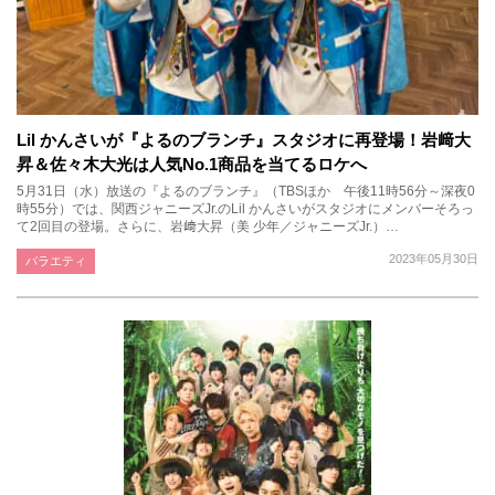
Lil かんさいが『よるのブランチ』スタジオに再登場！岩﨑大
昇＆佐々木大光は人気No.1商品を当てるロケへ
5月31日（水）放送の『よるのブランチ』（TBSほか 午後11時56分～深夜0
時55分）では、関西ジャニーズJr.のLil かんさいがスタジオにメンバーそろっ
て2回目の登場。さらに、岩﨑大昇（美 少年／ジャニーズJr.）…
2023年05月30日
バラエティ