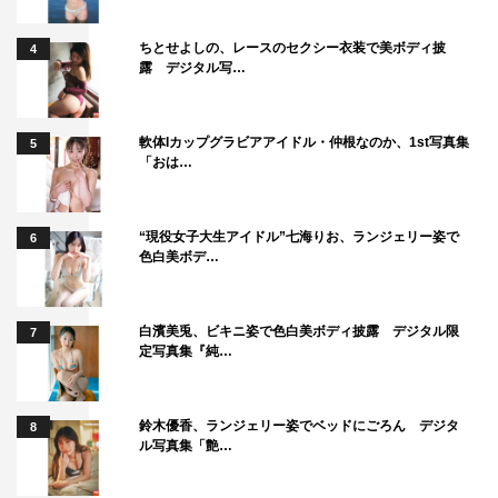
ちとせよしの、レースのセクシー衣装で美ボディ披
4
露 デジタル写…
軟体Iカップグラビアアイドル・仲根なのか、1st写真集
5
「おは…
“現役女子大生アイドル”七海りお、ランジェリー姿で
6
色白美ボデ…
白濱美兎、ビキニ姿で色白美ボディ披露 デジタル限
7
定写真集『純…
鈴木優香、ランジェリー姿でベッドにごろん デジタ
8
ル写真集「艶…