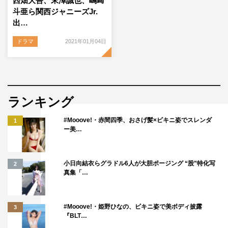
西畑大吾、末澤誠也、嶋﨑
斗亜ら関西ジャニーズJr.
出…
ドラマ
2021年01月04日
ランキング
#Mooove!・赤間四季、おさげ髪×ビキニ姿でスレンダ
1
ー美…
小日向結衣らグラドル6人が大胆ポージング “股”特化写
2
真集「…
#Mooove!・姫野ひなの、ビキニ姿で美ボディ披露
3
『BLT…