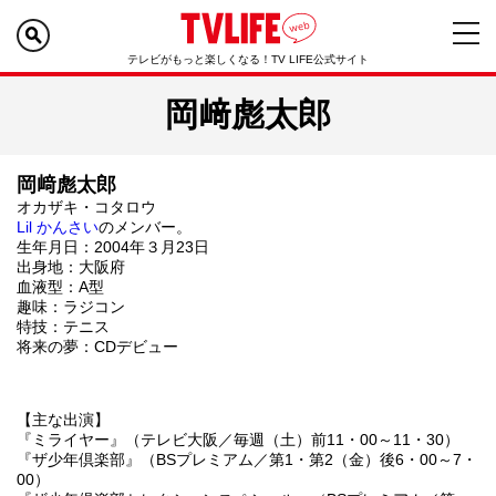
テレビがもっと楽しくなる！TV LIFE公式サイト
岡﨑彪太郎
岡﨑彪太郎
オカザキ・コタロウ
Lil かんさい
のメンバー。
生年月日：2004年３月23日
出身地：大阪府
血液型：A型
趣味：ラジコン
特技：テニス
将来の夢：CDデビュー
【主な出演】
『ミライヤー』（テレビ大阪／毎週（土）前11・00～11・30）
『ザ少年倶楽部』（BSプレミアム／第1・第2（金）後6・00～7・
00）