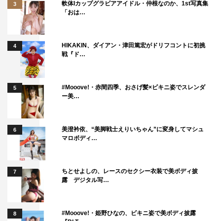
軟体Iカップグラビアアイドル・仲根なのか、1st写真集
3
「おは…
HIKAKIN、ダイアン・津田篤宏がドリフコントに初挑
4
戦『ド…
#Mooove!・赤間四季、おさげ髪×ビキニ姿でスレンダ
5
ー美…
美澄衿依、“美脚戦士えりいちゃん”に変身してマシュ
6
マロボディ…
ちとせよしの、レースのセクシー衣装で美ボディ披
7
露 デジタル写…
#Mooove!・姫野ひなの、ビキニ姿で美ボディ披露
8