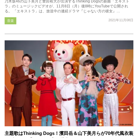
乃木坂46の山下美月と豊田裕大が出演するThinking Dogsの新曲「エキスト
ラ」のミュージックビデオが、11月8日（月）後8時にYouTubeで公開され
る。 「エキストラ」は、放送中の連続ドラマ『じゃない方の彼女』…
2021年11月08日
音楽
主題歌はThinking Dogs！濱田岳＆山下美月らが70年代風衣装