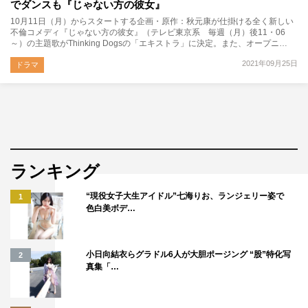
でダンスも『じゃない方の彼女』
10月11日（月）からスタートする企画・原作：秋元康が仕掛ける全く新しい
不倫コメディ『じゃない方の彼女』（テレビ東京系 毎週（月）後11・06
～）の主題歌がThinking Dogsの「エキストラ」に決定。また、オープニ…
2021年09月25日
ドラマ
ランキング
“現役女子大生アイドル”七海りお、ランジェリー姿で
1
色白美ボデ…
小日向結衣らグラドル6人が大胆ポージング “股”特化写
2
真集「…