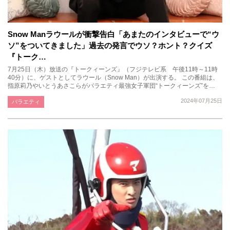
Snow Manラウールが衝撃告白「あまたのインタビューで“ウ
ソ”をついてきました」過去の発言でウソ？ホント？クイズ
『トーク…
7月25日（木）放送の『トークィーンズ』（フジテレビ系 午後11時～11時
40分）に、ゲストとしてラウール（Snow Man）が出演する。 この番組は、
指原莉乃やいとうあさこらがバラエティ最強女子軍団“トークィーンズ”を…
2024年07月25日
バラエティ