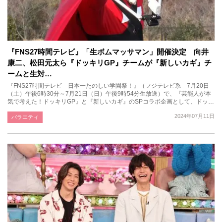
『FNS27時間テレビ』「生ボムマッサマン」開催決定 向井
康二、松田元太ら『ドッキリGP』チームが『新しいカギ』チ
ームと生対…
『FNS27時間テレビ 日本一たのしい学園祭！』（フジテレビ系 7月20日
（土）午後6時30分～7月21日（日）午後9時54分生放送）で、『芸能人が本
気で考えた！ドッキリGP』と『新しいカギ』のSPコラボ企画として、ドッ…
2024年07月11日
バラエティ