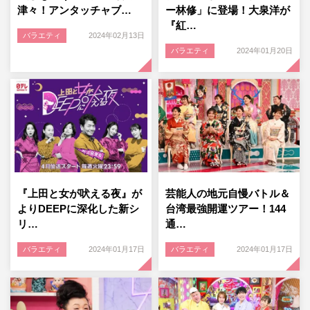
津々！アンタッチャブ…
ー林修」に登場！大泉洋が
『紅…
バラエティ
2024年02月13日
バラエティ
2024年01月20日
『上田と女が吠える夜』が
芸能人の地元自慢バトル＆
よりDEEPに深化した新シ
台湾最強開運ツアー！144
リ…
通…
バラエティ
2024年01月17日
バラエティ
2024年01月17日