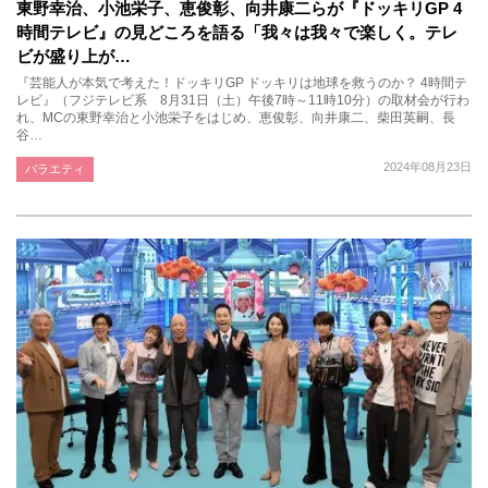
東野幸治、小池栄子、恵俊彰、向井康二らが『ドッキリGP 4
時間テレビ』の見どころを語る「我々は我々で楽しく。テレ
ビが盛り上が…
『芸能人が本気で考えた！ドッキリGP ドッキリは地球を救うのか？ 4時間テ
レビ』（フジテレビ系 8月31日（土）午後7時～11時10分）の取材会が行わ
れ、MCの東野幸治と小池栄子をはじめ、恵俊彰、向井康二、柴田英嗣、長
谷…
2024年08月23日
バラエティ