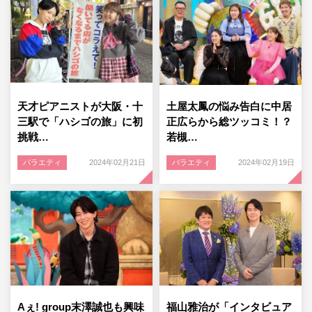
天才ピアニストが大阪・十
土屋太鳳の悩み告白に中居
三駅で「ハシゴの旅」に初
正広らから総ツッコミ！？
挑戦…
若槻…
バラエティ
2024年02月21日
バラエティ
2024年02月19日
Aぇ! group末澤誠也も興味
福山雅治が「インタビュア