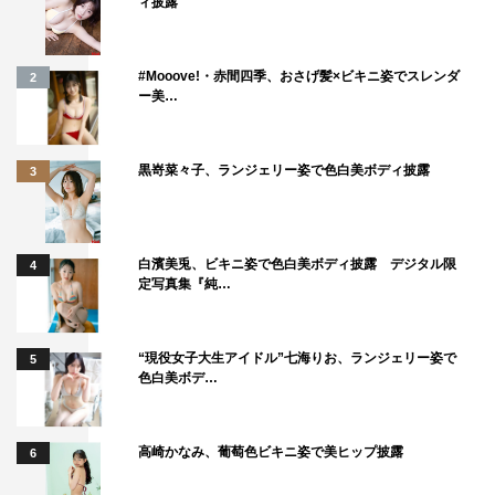
ィ披露
#Mooove!・赤間四季、おさげ髪×ビキニ姿でスレンダ
2
ー美…
黒嵜菜々子、ランジェリー姿で色白美ボディ披露
3
白濱美兎、ビキニ姿で色白美ボディ披露 デジタル限
4
定写真集『純…
“現役女子大生アイドル”七海りお、ランジェリー姿で
5
色白美ボデ…
高崎かなみ、葡萄色ビキニ姿で美ヒップ披露
6