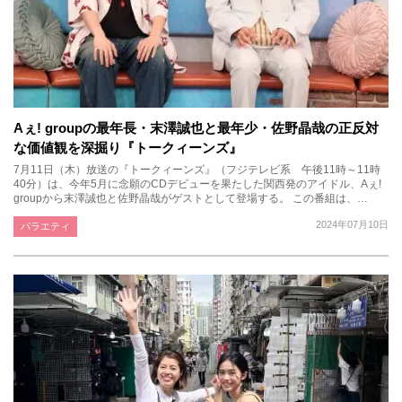
Aぇ! groupの最年長・末澤誠也と最年少・佐野晶哉の正反対
な価値観を深掘り『トークィーンズ』
7月11日（木）放送の『トークィーンズ』（フジテレビ系 午後11時～11時
40分）は、今年5月に念願のCDデビューを果たした関西発のアイドル、Aぇ!
groupから末澤誠也と佐野晶哉がゲストとして登場する。 この番組は、…
2024年07月10日
バラエティ