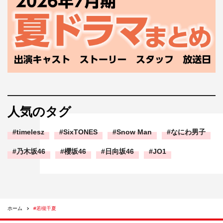
人気のタグ
timelesz
SixTONES
Snow Man
なにわ男子
乃木坂46
櫻坂46
日向坂46
JO1
ホーム
#若槻千夏