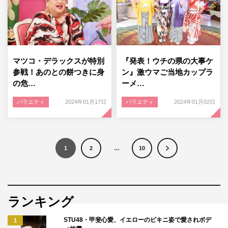
マツコ・デラックスが特別
『発表！ウチの県の大事ケ
参戦！あのとの餅つきに身
ン』激ウマご当地カップラ
の危…
ーメ…
バラエティ
2024年01月17日
バラエティ
2024年01月02日
1
2
…
10
ランキング
STU48・甲斐心愛、イエローのビキニ姿で愛されボデ
1