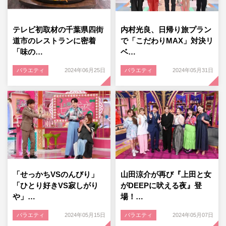
テレビ初取材の千葉県四街
内村光良、日帰り旅プラン
道市のレストランに密着
で「こだわりMAX」対決リ
「味の…
ベ…
バラエティ
2024年06月25日
バラエティ
2024年05月31日
「せっかちVSのんびり」
山田涼介が再び『上田と女
「ひとり好きVS寂しがり
がDEEPに吠える夜』登
や」…
場！…
バラエティ
2024年05月15日
バラエティ
2024年05月07日