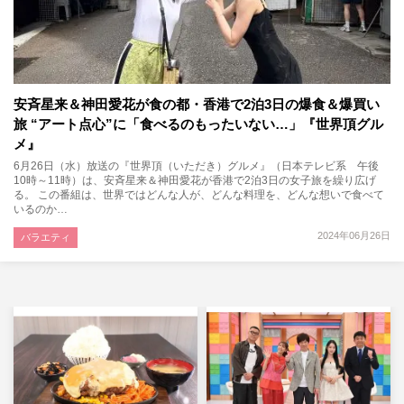
安斉星来＆神田愛花が食の都・香港で2泊3日の爆食＆爆買い
旅 “アート点心”に「食べるのもったいない…」『世界頂グル
メ』
6月26日（水）放送の『世界頂（いただき）グルメ』（日本テレビ系 午後
10時～11時）は、安斉星来＆神田愛花が香港で2泊3日の女子旅を繰り広げ
る。 この番組は、世界ではどんな人が、どんな料理を、どんな想いで食べて
いるのか…
2024年06月26日
バラエティ