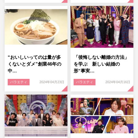
“おいしいってのは量が多
「後悔しない離婚の方法」
くないとダメ”創業46年の
を学ぶ 新しい結婚の
中…
形“事実…
バラエティ
2024年04月23日
バラエティ
2024年04月16日