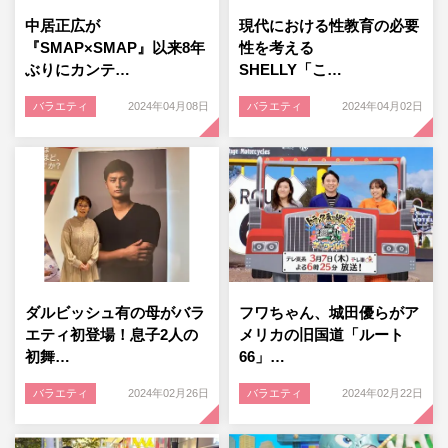
中居正広が
現代における性教育の必要
『SMAP×SMAP』以来8年
性を考える
ぶりにカンテ…
SHELLY「こ…
バラエティ
2024年04月08日
バラエティ
2024年04月02日
ダルビッシュ有の母がバラ
フワちゃん、城田優らがア
エティ初登場！息子2人の
メリカの旧国道「ルート
初舞…
66」…
バラエティ
2024年02月26日
バラエティ
2024年02月22日