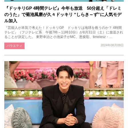
『ドッキリGP 4時間テレビ』今年も放送 50分超え「ドレミ
のうた」で菊池風磨が久々ドッキリ “しらき～ず”に人気モデ
ル加入
『芸能人が本気で考えた！ドッキリGP ドッキリは地球を救うのか？ 4時間
テレビ』（フジテレビ系 午後7時～11時10分）が8月31日（土）に放送され
ることが決定した。 東野幸治と小池栄子がMC、恵俊彰、timelesz・…
2024年08月09日
バラエティ