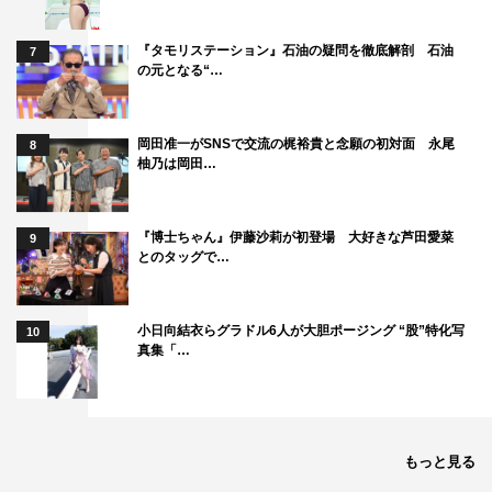
『タモリステーション』石油の疑問を徹底解剖 石油
7
の元となる“…
岡田准一がSNSで交流の梶裕貴と念願の初対面 永尾
8
柚乃は岡田…
『博士ちゃん』伊藤沙莉が初登場 大好きな芦田愛菜
9
とのタッグで…
小日向結衣らグラドル6人が大胆ポージング “股”特化写
10
真集「…
もっと見る