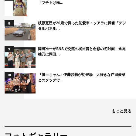
「ブチ上げ極…
槙原寛己が20歳で買った初愛車・ソアラに興奮「デジ
8
タルパネル…
岡田准一がSNSで交流の梶裕貴と念願の初対面 永尾
9
柚乃は岡田…
『博士ちゃん』伊藤沙莉が初登場 大好きな芦田愛菜
10
とのタッグで…
もっと見る