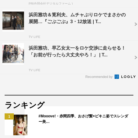
PR(合同会社デジタルファーム )
浜田雅功＆筧利夫、ムチャぶりロケでまさかの
ダウンタウン
松本利夫
浜田雅功
展開…『ごぶごぶ』3・12放送 | T...
TV LIFE
浜田雅功、早乙女太一をロケ交渉に走らせる！
「お前が行ったら大丈夫やろ！」 | T...
TV LIFE
Recommended by
ランキング
#Mooove!・赤間四季、おさげ髪×ビキニ姿でスレンダ
1
ー美…