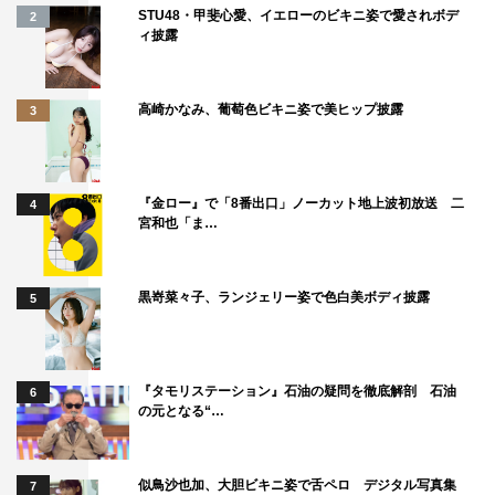
STU48・甲斐心愛、イエローのビキニ姿で愛されボデ
2
ィ披露
高崎かなみ、葡萄色ビキニ姿で美ヒップ披露
3
『金ロー』で「8番出口」ノーカット地上波初放送 二
4
宮和也「ま…
黒嵜菜々子、ランジェリー姿で色白美ボディ披露
5
『タモリステーション』石油の疑問を徹底解剖 石油
6
の元となる“…
似鳥沙也加、大胆ビキニ姿で舌ペロ デジタル写真集
7