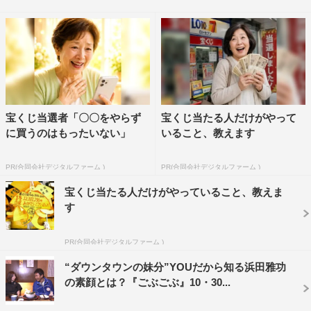
くるなコレ」とビビりながらも、「この臨場感を伝えてく
ださい！」と子供のためにお願いする松本と「案外揺れて
まーす！」と必死にカメラを構えて実況する浜田の姿は必
見だ。
動物と触れ合えるエリア「どうぶつハグハグたうん」で
は、松本が子供に大人気の○○との握手を体験。最初は
宝くじ当選者「〇〇をやらず
宝くじ当たる人だけがやって
に買うのはもったいない」
いること、教えます
「ちょっと怖いんですけど…」と不安そうだった松本が、
その動物と触れ合う様子を見た浜田は「ちょっと待って！
PR(合同会社デジタルファーム )
PR(合同会社デジタルファーム )
変わって！」と懇願。動物たちのあまりの愛くるしさに
宝くじ当たる人だけがやっていること、教えま
「めっちゃええやん！」とメロメロになる。
す
また、子供に大人気のアトラクション「生きものになれ
PR(合同会社デジタルファーム )
る展」では、松本がペンギンに扮して滑り台を滑り「ヤベ
ェ！めっちゃ楽しいじゃんコレ！」と絶叫。ダンゴムシに
“ダウンタウンの妹分”YOUだから知る浜田雅功
の素顔とは？『ごぶごぶ』10・30...
なれるエリアでは、子供たちに交ざって真剣にダンゴムシ
を演じる松本のはしゃぎっぷりに浜田も「アイツ、アホ