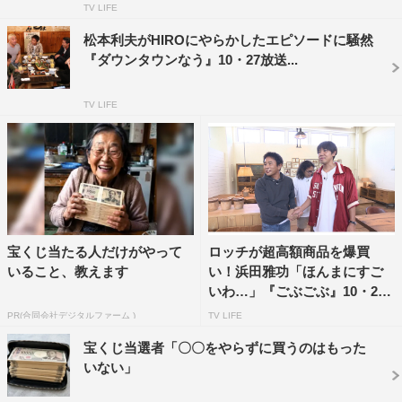
TV LIFE
や…」とあきれる展開に。
松本利夫がHIROにやらかしたエピソードに騒然
さらに、あまり語られたことのない浜田夫妻の遊園地で
『ダウンタウンなう』10・27放送...
のエピソードも。昔、とある番組でカメラも回っていない
状況で観覧車に妻と2人きりにされ、どうしていいか分か
TV LIFE
らず10分間気まずい時間を過ごしたという浜田。「せめて
CCDカメラとかがついてれば芸人のスイッチ入れられる
のに」と振り返り、松本も「何もないのは辛いなー」と共
感する。
『ごぶごぶ』は、7月17日（火）後11・56よりMBSで放
宝くじ当たる人だけがやって
ロッチが超高額商品を爆買
送。
いること、教えます
い！浜田雅功「ほんまにすご
いわ…」『ごぶごぶ』10・2
©MBS
9...
PR(合同会社デジタルファーム )
TV LIFE
宝くじ当選者「〇〇をやらずに買うのはもった
いない」