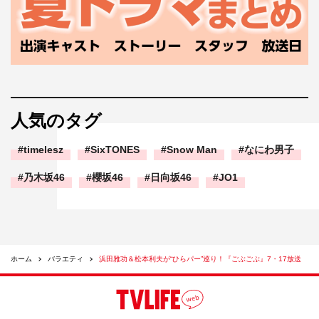
人気のタグ
timelesz
SixTONES
Snow Man
なにわ男子
乃木坂46
櫻坂46
日向坂46
JO1
ホーム
バラエティ
浜田雅功＆松本利夫が“ひらパー”巡り！『ごぶごぶ』7・17放送