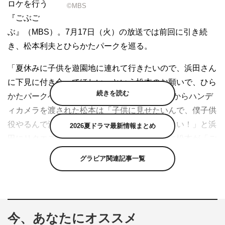
ロケを行う
©MBS
『ごぶご
ぶ』（MBS）。7月17日（火）の放送では前回に引き続
き、松本利夫とひらかたパークを巡る。
「夏休みに子供を遊園地に連れて行きたいので、浜田さん
に下見に付き合ってほしい」という松本のお願いで、ひら
続きを読む
かたパークへやってきた2人。ここでスタッフからハンデ
ィカメラを渡された松本は「子供に見せたいんで、僕子供
役やるんで浜田さんパパ役として撮ってください！」と浜
2026夏ドラマ最新情報まとめ
田にリクエスト。やんわり断ろうとする浜田に松本が「ご
ぶごぶですから！」と食い下がりひと悶着。何とか了承し
グラビア関連記事一覧
た浜田と、まずは3歳から乗れるブランコ型アトラクショ
ンを体験する。
実は絶叫マシンが苦手だという浜田と松本。子供用アトラ
今、あなたにオススメ
クションにもかかわらず「案外揺れてんでオイ！」「結構