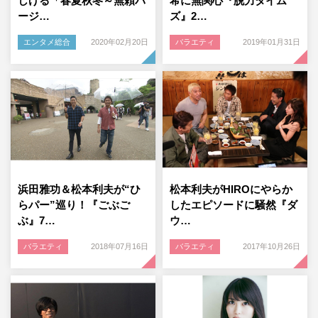
しげる「春夏秋冬～無頼バ
希に無関心『脱力タイム
ージ…
ズ』2…
エンタメ総合
2020年02月20日
バラエティ
2019年01月31日
浜田雅功＆松本利夫が“ひ
松本利夫がHIROにやらか
らパー”巡り！『ごぶご
したエピソードに騒然『ダ
ぶ』7…
ウ…
バラエティ
2018年07月16日
バラエティ
2017年10月26日