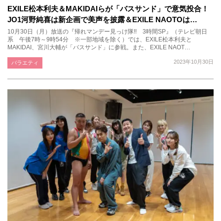
EXILE松本利夫＆MAKIDAIらが「バスサンド」で意気投合！
JO1河野純喜は新企画で美声を披露＆EXILE NAOTOは…
10月30日（月）放送の『帰れマンデー見っけ隊!! 3時間SP』（テレビ朝日
系 午後7時～9時54分 ※一部地域を除く）では、EXILE松本利夫と
MAKIDAI、宮川大輔が「バスサンド」に参戦。また、EXILE NAOT…
2023年10月30日
バラエティ