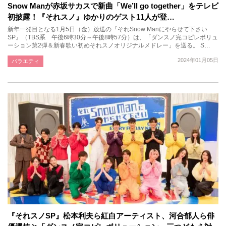
Snow Manが赤坂サカスで新曲「We’ll go together」をテレビ
初披露！『それスノ』ゆかりのゲスト11人が登…
新年一発目となる1月5日（金）放送の『それSnow Manにやらせて下さい
SP』（TBS系 午後6時30分～午後8時57分）は、「ダンスノ完コピレボリュ
ーション第2弾＆新春歌い初めそれスノオリジナルメドレー」を送る。 S…
2024年01月05日
バラエティ
『それスノSP』松本利夫ら紅白アーティスト、河合郁人ら俳