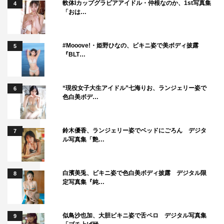
軟体Iカップグラビアアイドル・仲根なのか、1st写真集
4
「おは…
#Mooove!・姫野ひなの、ビキニ姿で美ボディ披露
5
『BLT…
“現役女子大生アイドル”七海りお、ランジェリー姿で
6
色白美ボデ…
鈴木優香、ランジェリー姿でベッドにごろん デジタ
7
ル写真集「艶…
白濱美兎、ビキニ姿で色白美ボディ披露 デジタル限
8
定写真集『純…
似鳥沙也加、大胆ビキニ姿で舌ペロ デジタル写真集
9