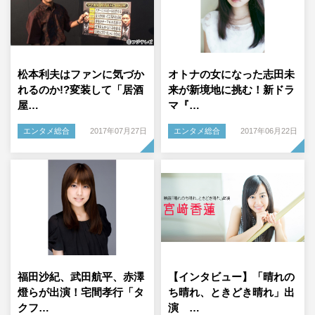
松本利夫はファンに気づか
オトナの女になった志田未
れるのか!?変装して「居酒
来が新境地に挑む！新ドラ
屋…
マ『…
エンタメ総合
2017年07月27日
エンタメ総合
2017年06月22日
福田沙紀、武田航平、赤澤
【インタビュー】「晴れの
燈らが出演！宅間孝行「タ
ち晴れ、ときどき晴れ」出
クフ…
演 …