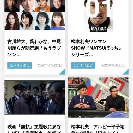
古川雄大、葵わかな、中尾
松本利夫ワンマン
明慶らが朗読劇「もうラブ
SHOW『MATSUぼっち』
ソン…
シリーズ…
エンタメ総合
2020年07月27日
エンタメ総合
2020年05月16日
映画『無頼』主題歌に泉谷
松本利夫、アルピー平子祐