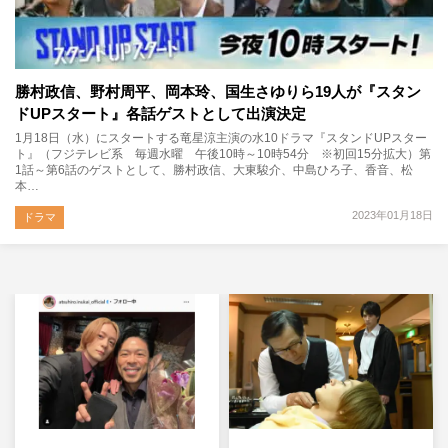
勝村政信、野村周平、岡本玲、国生さゆりら19人が『スタン
ドUPスタート』各話ゲストとして出演決定
1月18日（水）にスタートする竜星涼主演の水10ドラマ『スタンドUPスター
ト』（フジテレビ系 毎週水曜 午後10時～10時54分 ※初回15分拡大）第
1話～第6話のゲストとして、勝村政信、大東駿介、中島ひろ子、香音、松
本…
2023年01月18日
ドラマ