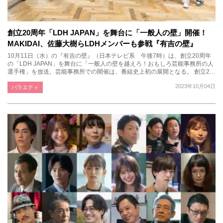
創立20周年「LDH JAPAN」を舞台に「一般人の壁」開催！
MAKIDAI、佐藤大樹らLDHメンバーも参戦『有吉の壁』
10月11日（水）の『有吉の壁』（日本テレビ系 午後7時）は、創立20周年
の「LDH JAPAN」を舞台に「一般人の壁を越えろ！おもしろ芸能事務所の人
選手権」を放送。芸能事務所での開催は、番組史上初の展開となる。 創立2…
2023年10月04日
バラエティ