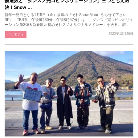
優選抜と「ダンスノ完コピレボリューション」三つどもえ対
決！Snow …
新年一発目となる1月5日（金）放送の『それSnow Manにやらせて下さい
SP』（TBS系 午後6時30分～午後8時57分）は、「ダンスノ完コピレボリュ
ーション第2弾＆新春歌い初めそれスノオリジナルメドレー」を送る。 誰…
2023年12月29日
バラエティ