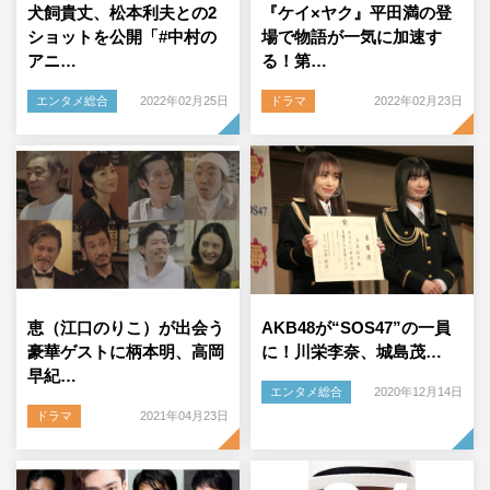
犬飼貴丈、松本利夫との2
『ケイ×ヤク』平田満の登
ショットを公開「#中村の
場で物語が一気に加速す
アニ…
る！第…
エンタメ総合
2022年02月25日
ドラマ
2022年02月23日
恵（江口のりこ）が出会う
AKB48が“SOS47”の一員
豪華ゲストに柄本明、高岡
に！川栄李奈、城島茂…
早紀…
エンタメ総合
2020年12月14日
ドラマ
2021年04月23日