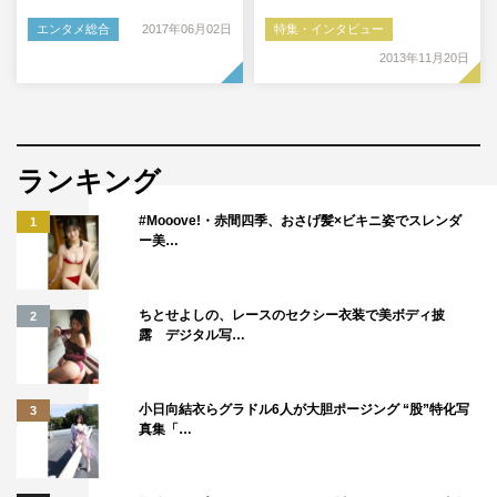
エンタメ総合
2017年06月02日
特集・インタビュー
2013年11月20日
ランキング
#Mooove!・赤間四季、おさげ髪×ビキニ姿でスレンダ
1
ー美…
ちとせよしの、レースのセクシー衣装で美ボディ披
2
露 デジタル写…
小日向結衣らグラドル6人が大胆ポージング “股”特化写
3
真集「…