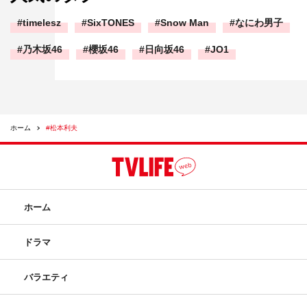
timelesz
SixTONES
Snow Man
なにわ男子
乃木坂46
櫻坂46
日向坂46
JO1
ホーム
#松本利夫
ホーム
ドラマ
バラエティ