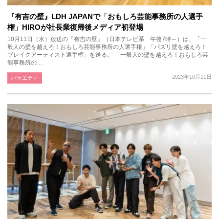
『有吉の壁』LDH JAPANで「おもしろ芸能事務所の人選手
権」HIROが社長業復帰後メディア初登場
10月11日（水）放送の『有吉の壁』（日本テレビ系 午後7時～）は、「一
般人の壁を越えろ！おもしろ芸能事務所の人選手権」「バズリ壁を越えろ！
ブレイクアーティスト選手権」を送る。 「一般人の壁を越えろ！おもしろ芸
能事務所の…
2023年10月11日
バラエティ