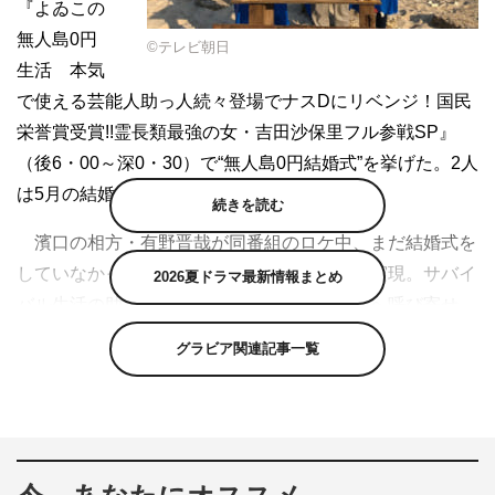
『よゐこの
無人島0円
©テレビ朝日
生活 本気
で使える芸能人助っ人続々登場でナスDにリベンジ！国民
栄誉賞受賞!!霊長類最強の女・吉田沙保里フル参戦SP』
（後6・00～深0・30）で“無人島0円結婚式”を挙げた。2人
は5月の結婚後、テレビ初共演となる。
続きを読む
濱口の相方・有野晋哉が同番組のロケ中、まだ結婚式を
していなかった夫妻のために極秘で計画して実現。サバイ
2026夏ドラマ最新情報まとめ
バル生活の助っ人という名目で、南を無人島へ呼び寄せ
た。突然漁船に乗って現れた南に、濱口は仰天。泳げない
グラビア関連記事一覧
南のためおんぶして陸までエスコートし、スタッフものけ
ぞる愛妻家ぶりを次々と発揮する。
そんな中で行われた結婚式は、ウエディングドレスから
タキシード、ケーキ代わりのカレーピザ、聖書台、バージ