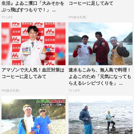
を通すことになるとは思ってもいなかったし、裾にいっぱ
生活』よゐこ濱口「大みそかを
コーヒーに足してみて
い付けてくれた貝殻が歩くたびにスネに当たって痛かった
ぶっ飛ばすつもりで！」 ...
り…」と苦笑しつつも、「有野さんにわざわざ作っていた
TV LIFE
PR(森永乳業)
だいて、本当にうれしかった」と大感激。
「たくさんのお友達や親戚に囲まれながら、花びらとかを
敷いたチャペルを歩く…という理想の結婚式とは全然違い
ましたけど、きっと無人島での結婚式を経験した人は世界
中どこにもいないはず！これが濱口優という人と結婚した
アマゾンで大人気！血圧対策は
速水もこみち、無人島で料理！
奥さんの特権なのかな」と幸せをかみしめた。
コーヒーに足してみて
よゐこのため「元気になっても
らえるレシピづくりを」 ...
＜濱口優（よゐこ）
PR(森永乳業)
TV LIFE
コメント＞
有野から実は、ラジ
オとかで「お前ら、式
とかせえへんの？オレ
がやったるわ！」と言