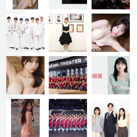
わざ作っていただいて、本当にうれしかったです！たくさ
んのお友達や親戚に囲まれながら、花びらとかを敷いたチ
ャペルを歩く…という理想の結婚式とは全然違いましたけ
ど、きっと無人島での結婚式を経験した人は世界中どこに
もいないはず！ だから、「これが濱口優という人と結婚
した奥さんの特権なのかな」とも思いました。
新婚旅行については未定ですけど、優さんに「どこに行
きたい？」と聞いたら、「ハワイ！カラフルなパンケーキ
があるんだって！」というベタな答えが返ってきました。
私も新婚旅行に行くなら、人がいっぱいいて、パンケーキ
やステーキがある島がいいので、無人島という選択肢はな
さそうです（笑）。
さしあたって、大みそかは離れ離れで過ごすことになり
ますけど、年末はいつも仕事なので慣れてますし、優さん
がどんな中継をするのか楽しみ！年末の無人島は寒いだろ
うから、心配ではありますけど…。「私は温かいこたつに