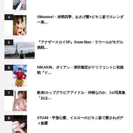
いなって想像はしてたけど、一方で奥さんは嫌がるやろう
な…と思ってたんです。だって、豪華でもない上に、テレ
#Mooove!・赤間四季、おさげ髪×ビキニ姿でスレンダ
4
ビでも放送されるんですよ！女性やったら普通、引くと思
ー美…
うんです。でも実際には、「これを受け入れてくれるん
や！」って…うれしかったですね。
『アナザースカイSP』Snow Man・ラウールがモデル
5
ウエディングドレスもホンマは服の上から着る予定やっ
挑戦…
たんですけど、「やっぱり、ちゃんとキレイに着たいか
ら」って。「チクチクする」なんて言いながらも（笑）、
HIKAKIN、ダイアン・津田篤宏がドリフコントに初挑
6
直に着て肌も多めに出して、すごいキレイに着てくれ
戦『ド…
て…！ホンマ、ありがたいです。おかげさまで、“らし
い”結婚式ができました。
軟体Iカップグラビアアイドル・仲根なのか、1st写真集
7
これから、もしかしたら無人島の結婚式がはやるかもし
「おは…
れないですね。「無人島で、好きな仲間と！」みたいなキ
ャッチフレーズで（笑）。そのときは、有野が神父になっ
STU48・甲斐心愛、イエローのビキニ姿で愛されボデ
てくれますから、ご安心を！
8
ィ披露
＜南明奈 コメント＞