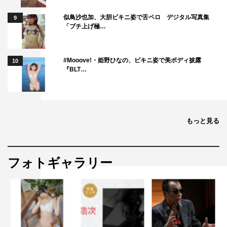
無人島は楽しかった半面、「この番組はこんなにも過酷
似鳥沙也加、大胆ビキニ姿で舌ペロ デジタル写真集
9
でガチなんだ。これを2人は何日もやってるんだ…」と、
「ブチ上げ極…
ビックリしました（笑）。あと、船で島に着いたとき、自
分の靴や服を犠牲にしてまでも、私をおんぶして海を歩い
#Mooove!・姫野ひなの、ビキニ姿で美ボディ披露
10
てくれた優さんに、あらためて“人類で一番と言っていい
『BLT…
ほどの優しさ”を感じました。
優さんとは前々から「早く結婚式をしたいね」という話
はしていたけど、具体的なプランは何も話していなかった
もっと見る
んです。そんな中で今回、島に来て初めて、有野さんから
「結婚式をやろう」と言われたので、もうビックリしまし
たね。チャペルも何もない島だったし、「ここでどうやっ
フォトギャラリー
て!?」と不思議な気持ちでいっぱいでした。まさかブルー
のウエディングドレスに袖を通すことになるとは思っても
いなかったし、裾にいっぱい付けてくれた貝殻が歩くたび
にスネに当たって痛かったり…と、ドレスにはツッコミた
い部分もいろいろありましたけど（笑）、有野さんにわざ