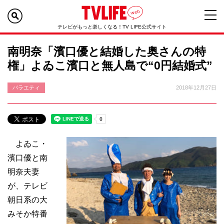
テレビがもっと楽しくなる！TV LIFE公式サイト
南明奈「濱口優と結婚した奥さんの特
権」よゐこ濱口と無人島で“0円結婚式”
バラエティ
2018年12月27日
よゐこ・
濱口優と南
明奈夫妻
が、テレビ
朝日系の大
みそか特番