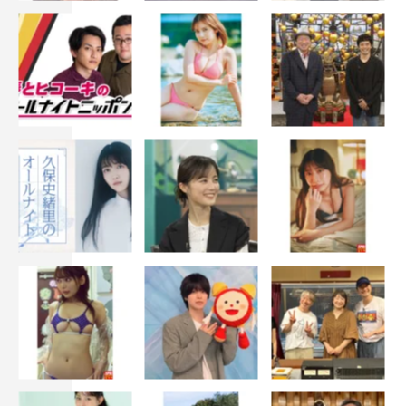
入りながらテレビを見るけど、頑張ってね」と（笑）、応
援しています。
＜有野晋哉（よゐこ） コメント＞
とにかく無人島やから、0円で結婚式をするしかない！
聖書台もそのへんに落ちてるもので作りました。バージン
ロードも本当は板をサーッと引きたかったんですけど、既
にたき火とかに使ってたし、キレイな板がなかったんです
よね（笑）。それで、貝殻やペットボトル、ビーチサンダ
ルなんかを拾ってきて並べて、バージンロード風にしたん
です。衣装に関しては…時間配分を間違えました（苦
笑）。神父の祭服は作ったことがなかったし、時間がかか
ると思ったんで、新郎のタキシードより先に取り掛かった
んですよ。そしたら、タキシードを作る時間が全然なくな
って…（笑）。「もう、ここはガムテープでええか～！」
って、いろいろ誤魔化したんですけど、濱口くんにはバレ