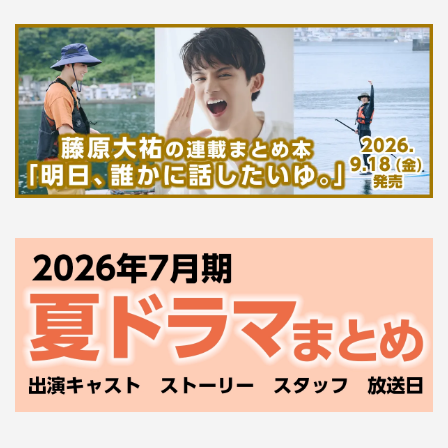
よゐこ
南明奈
有野晋哉
濱口優