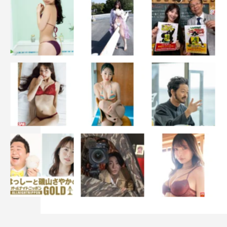
てましたね！
ウェディングケーキもさすがに無理やったんで、カレー
ピザを作って、式の後に3人で一緒に食べました。ケーキ
入刀代わりに、新婚の2人にお塩を振ってもらって、「初
めての共同作業です」なんてやってましたね。夫婦そろっ
てずっと「美味しい！ けど、生地が分厚いよね」と文句
を言ってきましたけど（笑）、そういうやりとりも含め
て、ホンマ楽しかったです。
今回は「’18年にやり残したことは優さんの結婚式
や！」ということで計画しましたけど、2人が手作り教会
にやって来る姿を見たら、気恥ずかしさやら、いろんな思
いが湧いてきて…。もし参列客として出席してたら、泣い
てたかもしれないですね（笑）。ホンマにいい式でした！
©テレビ朝日