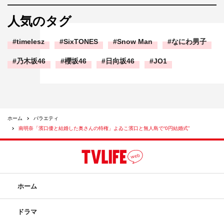
人気のタグ
timelesz
SixTONES
Snow Man
なにわ男子
乃木坂46
櫻坂46
日向坂46
JO1
ホーム
バラエティ
南明奈「濱口優と結婚した奥さんの特権」よゐこ濱口と無人島で“0円結婚式”
ホーム
ドラマ