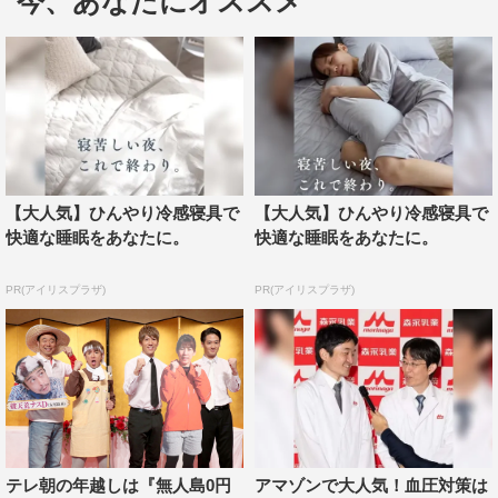
今、あなたにオススメ
ンロードまですべて有野が手作り。自らは神父にふんし
て、夫妻を大いに祝福した。
濱口は「思い返せば独身時代、『無人島0円生活』の中
で僕がボケて『オレ、無人島で結婚式をするわ』と言っ
て、有野と盛り上がったこともあったんですよ。それがま
さか現実になるとは…」と感慨深げで、「一生の思い出に
【大人気】ひんやり冷感寝具で
【大人気】ひんやり冷感寝具で
なりました」と有野に感謝。
快適な睡眠をあなたに。
快適な睡眠をあなたに。
ブルーのウエディングドレス姿の南については「すてき
PR(アイリスプラザ)
PR(アイリスプラザ)
でした…！」と惚れ直し、「無人島での結婚式が現実にな
ったら面白いなって想像はしてたけど、一方で奥さんは嫌
がるやろうな…と思ってたんです。でも実際には、『これ
を受け入れてくれるんや！』って…うれしかったですね」
と喜んだ。
一方の南は、「まさかブルーのウエディングドレスに袖
テレ朝の年越しは『無人島0円
アマゾンで大人気！血圧対策は