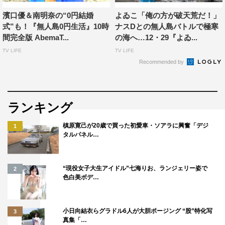
われてたんですよ。
濱口優＆南明奈の“0円結婚
よゐこ「俺の方が破天荒だ！」
「ホンマにやりよっ
式”も！『無人島0円生活』10時
ナスDとの無人島バトルで極寒
た！」ってビックリし
間完全版 AbemaT...
の海へ…12・29『よゐ...
ました。思い返せば独
TV LIFE
TV LIFE
身時代、『無人島0円
Recommended by
©テレビ朝日
生活』の中で僕がボケ
て「オレ、無人島で結
婚式をするわ」と言って、有野と盛り上がったこともあっ
ランキング
たんですよ。それがまさか現実になるとは…（笑）。一生
槙原寛己が20歳で買った初愛車・ソアラに興奮「デジ
1
の思い出になりました。神父の服の方が新郎よりも豪華や
タルパネル…
ったけど…（笑）。カレーピザの生地はちょっと分厚かっ
たけど…（笑）。天気もよかったし、いい式でした！（有
“現役女子大生アイドル”七海りお、ランジェリー姿で
2
野が作ってくれた）奥さんのウエディングドレス姿も、素
色白美ボデ…
敵でした…！
奥さんは式の後ずっと「楽しかった～！」って言ってま
小日向結衣らグラドル6人が大胆ポージング “股”特化写
3
した。以前から、無人島での結婚式が現実になったら面白
真集「…