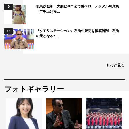
ちゃんの頭の上でさらに大きく火が燃える。果たして、科
似鳥沙也加、大胆ビキニ姿で舌ペロ デジタル写真集
9
学の力でおいしいチャーハンができるのか。
「ブチ上げ極…
『でんじろうのTHE実験 2時間スペシャル』
フジテレビ系
『タモリステーション』石油の疑問を徹底解剖 石油
10
の元となる“…
2月3日（日）スタート
毎週（日）午後8時～9時
※初回は2時間スペシャルのため、午後8時～9時54分放送
もっと見る
＜出演者＞
米村でんじろう、オードリー（若林正恭、春日俊彰）
第1回スタジオゲスト：あき竹城、浅野忠信、新木優子、
フォトギャラリー
岸優太（King & Prince）、名取裕子、若槻千夏（※五十音
順）
実験VTRゲスト：金萬福、クロちゃん（安田大サーカ
ス）、小峠英二（バイきんぐ）、斎藤司（トレンディエン