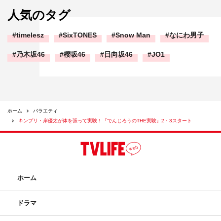
人気のタグ
timelesz
SixTONES
Snow Man
なにわ男子
乃木坂46
櫻坂46
日向坂46
JO1
ホーム
バラエティ
キンプリ・岸優太が体を張って実験！『でんじろうのTHE実験』2・3スタート
ホーム
ドラマ