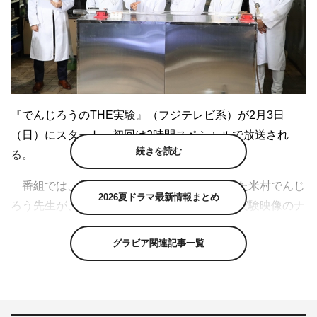
『でんじろうのTHE実験』（フジテレビ系）が2月3日
（日）にスタート。初回は2時間スペシャルで放送され
続きを読む
る。
番組では、数多くの科学実験を披露してきた米村でんじ
2026夏ドラマ最新情報まとめ
ろう先生が、世界の天才科学者たちから届く実験映像のナ
ゾを実演を交えて解明していくサイエンスバラエティ。で
グラビア関連記事一覧
んじろう先生と芸人たちによる「爆笑実験VTR」に加え、
スタジオではオードリー・若林正恭が番組を進行、春日俊
彰が体を張った検証実験に挑む。
第1回は、2時間スペシャルで数々の実験に挑戦。宙に浮