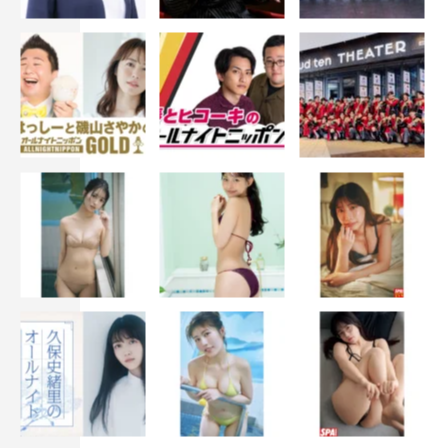
ジェル）（※五十音順）
公式HP：
https://www.fujitv.co.jp/denjirojikken/
©フジテレビ