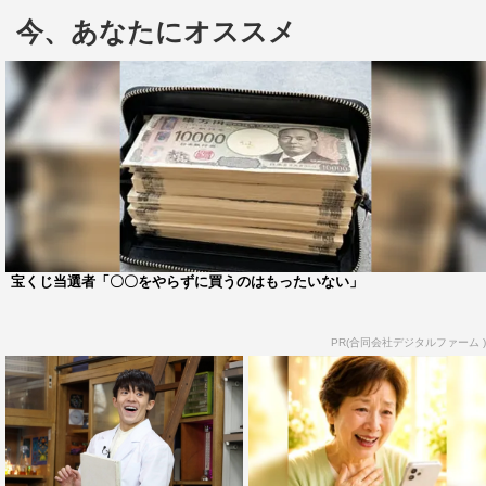
今、あなたにオススメ
かぶ水道の蛇口から水が流れる科学映像トリックをでんじ
ろう先生が解明する。この世に存在する最強素材の限界を
探る「リミットオブ最強素材“衝撃吸収実験”」では、最強
の衝撃吸収素材と言われる“αゲル”をテーマに、さまざま
な物を高い所から地面の“αゲル”に落下させる実験を敢
行。生卵を落下させた時、何メートルの高さまで卵が割れ
ずに衝撃吸収されるのかを検証する。
科学の力を使って、世の中のあらゆる記録に挑戦する夢
宝くじ当選者「〇〇をやらずに買うのはもったいない」
のコーナー「科学の力で世界記録に挑戦！」では、フィン
スイミングワールドカップ銀メダリストの春日が“炭酸ガ
PR(合同会社デジタルファーム )
ス”の力を使って、水泳自由形50メートルの世界記録に挑
む。
「一瞬で人を飲み込む人食い砂」では、科学のある原理
を利用することで、硬い砂が一瞬でプールのようになり、