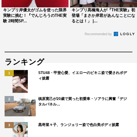
にしたでんじろう先生流のパワーアップ実験を行う。
キンプリ岸優太がゴムを使った限界
キンプリ髙橋海人が『THE実験』初
実験に挑む！『でんじろうのTHE実
登場「まさか岸君があんなことにな
験 2時間SP...
るとは！」 |...
Recommended by
ランキング
STU48・甲斐心愛、イエローのビキニ姿で愛されボデ
1
ィ披露
槙原寛己が20歳で買った初愛車・ソアラに興奮「デジ
2
巨大レインボーバブルが迫り来る中で、浅野忠信と新木
タルパネル…
優子が“インスタ映え写真”の撮影を試みる。泡の温度はな
んと100℃。迫って来る泡に逃げる2人はインスタ映え写
黒嵜菜々子、ランジェリー姿で色白美ボディ披露
3
真が撮れるのか。