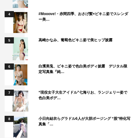
#Mooove!・赤間四季、おさげ髪×ビキニ姿でスレンダ
4
ー美…
高崎かなみ、葡萄色ビキニ姿で美ヒップ披露
5
白濱美兎、ビキニ姿で色白美ボディ披露 デジタル限
6
定写真集『純…
さらに、バイきんぐ・小峠英二と安田大サーカス・クロ
“現役女子大生アイドル”七海りお、ランジェリー姿で
7
ちゃんの頭の上で、炎色反応を利用して発生する“カラフ
色白美ボデ…
ルな炎”を燃やし、その火力で料理の鉄人・金萬福がチャ
ーハンを作る「カラフルファイヤーヘッドクッキング」に
小日向結衣らグラドル6人が大胆ポージング “股”特化写
8
チャレンジ。「パラパラチャーハンを作るには、火力が一
真集「…
番大事」との金のひと言で、燃料が増量され、小峠とクロ