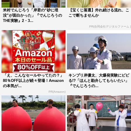
人を飲み込んでしまう実験を。春日が砂サーフィンに挑戦
するが、King & Princeの岸優太は一瞬で砂に飲み込まれ
米村でんじろう「岸君の“砂に埋
【宝くじ落選】外れ続ける流れ、こ
没”が面白かった」『でんじろうの
こで断ちませんか
る。
THE実験』2・3...
PR(合同会社デジタルファーム )
「え、こんなセールやってたの？」
キンプリ岸優太、大爆発実験にビビ
80％OFF以上が続々登場！Amazon
る!?「ほんと勘弁してもらいたい」
の本気が...
『でんじろうの...
PR(Amazon)
「一瞬で吹き出す謎の泡」では、ある液体を使って、す
ごい勢いで天井まで届くほどの泡が吹き出す現象をベース