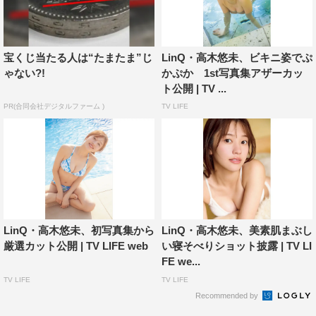
撮影／桑島智輝 ©光文社
宝くじ当たる人は“たまたま”じ
LinQ・高木悠未、ビキニ姿でぷ
ゃない?!
かぷか 1st写真集アザーカッ
ト公開 | TV ...
PR(合同会社デジタルファーム )
TV LIFE
LinQ・高木悠未、初写真集から
LinQ・高木悠未、美素肌まぶし
厳選カット公開 | TV LIFE web
い寝そべりショット披露 | TV LI
FE we...
TV LIFE
TV LIFE
Recommended by