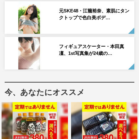
卒業を控える中、1st写真集がついに発売を迎えた。
元SKE48・江籠裕奈、素肌にタン
地元・福岡でオールロケを行った本作。慣れ親しんだ福岡
クトップで色白美ボデ…
の街でのリラックスした姿から、糸島の海やヴィラで撮影
された水着ショット、自身の愛車バイクと撮影した水着カ
ット、そして大胆な肌見せにも挑戦したランジェリーカッ
フィギュアスケーター・本田真
トなど、盛りだくさんの内容となっている。また、高木の
凜、1st写真集が24歳の…
グループ卒業を記念して、LinQメンバーたちからの祝辞も
寄せられている。
また、本作の発売を記念して、7月7日（月）に東京・渋谷
今、あなたにオススメ
のHMV&BOOKS SHIBUYA、7月11日（金）に福岡・博多
のHMV&BOOKS HAKATAで、握手会イベントも実施され
る。
高木悠未 コメント
写真集のお話をいただいたとき、絶対に地元の福岡で撮影