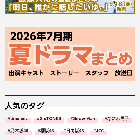
人気のタグ
timelesz
SixTONES
Snow Man
なにわ男子
乃木坂46
櫻坂46
日向坂46
JO1