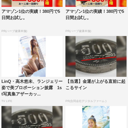
したいと思ったんです。大好きな福岡の魅力も伝わる作品
アマゾン1位の実績！380円で5
アマゾン1位の実績！380円で5
にしたくて、お願いしました。いつも出かける福岡の街や
日間お試し。
日間お試し。
糸島のキレイな海、柳川の川下りの舟でも撮影したので、
福岡のことも好きになってもらえたらいいなと思います。
PR(ハーブ健康本舗)
PR(ハーブ健康本舗)
また、写真集だからこそのオトナな撮影にも挑戦しまし
た。自分でも見たことのないセクシーな表情をしているの
で、ファンの方にも早く見ていただきたいです！
書誌情報
書名：高木悠未1st写真集「タカラモノ」
LinQ・高木悠未、ランジェリー
【当選】金運が上がる直前に起
姿で美プロポーション披露 1s
こるサイン
定価：本体価格3182円＋税
t写真集アザーカッ...
発売日：2025年7月4日より全国順次発売（一部地域では
TV LIFE
PR(合同会社デジタルファーム )
発売日が異なる場合があります）
仕様：A4判／128ページ／オールカラー
特典：ポストカード1枚封入（全5種）