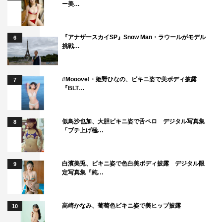
ー美…
『アナザースカイSP』Snow Man・ラウールがモデル
6
挑戦…
#Mooove!・姫野ひなの、ビキニ姿で美ボディ披露
7
『BLT…
似鳥沙也加、大胆ビキニ姿で舌ペロ デジタル写真集
8
「ブチ上げ極…
白濱美兎、ビキニ姿で色白美ボディ披露 デジタル限
9
定写真集『純…
高崎かなみ、葡萄色ビキニ姿で美ヒップ披露
10