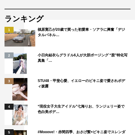
ランキング
槙原寛己が20歳で買った初愛車・ソアラに興奮「デジ
1
タルパネル…
小日向結衣らグラドル6人が大胆ポージング “股”特化写
2
真集「…
STU48・甲斐心愛、イエローのビキニ姿で愛されボデ
3
ィ披露
“現役女子大生アイドル”七海りお、ランジェリー姿で
4
色白美ボデ…
#Mooove!・赤間四季、おさげ髪×ビキニ姿でスレンダ
5