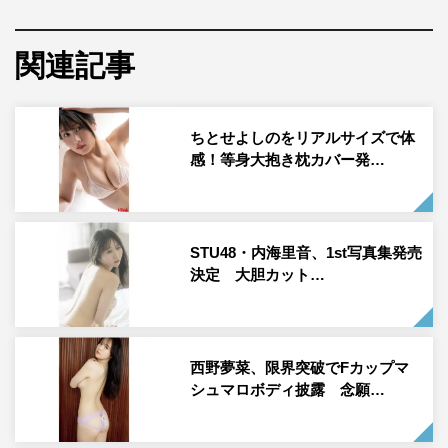
高木悠未1st写真集「タカラモノ」撮影／桑島智輝 ©光文社
関連記事
ちとせよしのをリアルサイズで体
感！等身大抱き枕カバー発…
STU48・内海里音、1st写真集発売
決定 大胆カット…
アイドルグループ・LinQの高木悠未の1st写真集「タカラ
モノ」（光文社）が7月4日に発売された。
西野夢菜、限界突破でFカップマ
九州を代表するアイドルグループ・LinQ創設メンバーにし
シュマロボディ披露 念願…
て、SNS総フォロワー数130万超というインフルエンサー
であり、タレントとしても活躍する高木悠未。8月にLinQ