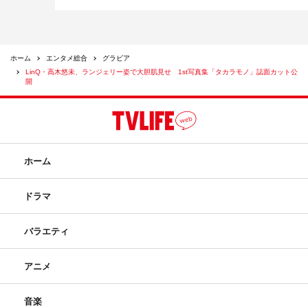
ホーム
エンタメ総合
グラビア
LinQ・高木悠未、ランジェリー姿で大胆肌見せ 1st写真集「タカラモノ」誌面カット公
開
ホーム
ドラマ
バラエティ
アニメ
音楽