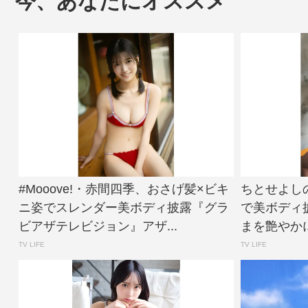
今、あなたにオススメ
#Mooove!・赤間四季、おさげ髪×ビキ
ちとせよし
ニ姿でスレンダー美ボディ披露『グラ
で美ボディ
ビアザテレビジョン』アザ...
まを艶やかに
TV LIFE
TV LIFE