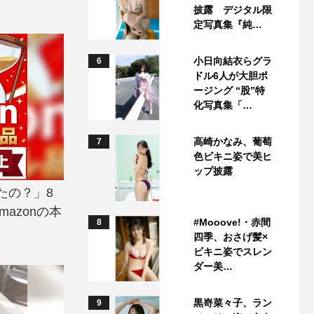
披露 デジタル限
定写真集『純…
小日向結衣らグラ
6
ドル6人が大胆ポ
ージング “股”特
化写真集「…
高崎かなみ、葡萄
7
色ビキニ姿で美ヒ
ップ披露
たの？」8
azonの本
#Mooove!・赤間
8
四季、おさげ髪×
ビキニ姿でスレン
ダー美…
黒嵜菜々子、ラン
9