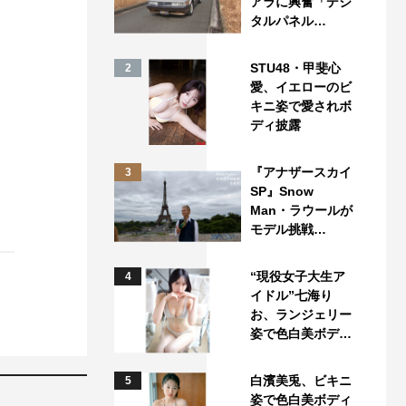
アラに興奮「デジ
タルパネル…
STU48・甲斐心
2
愛、イエローのビ
キニ姿で愛されボ
ディ披露
『アナザースカイ
3
SP』Snow
Man・ラウールが
モデル挑戦…
“現役女子大生ア
4
イドル”七海り
お、ランジェリー
姿で色白美ボデ…
白濱美兎、ビキニ
5
姿で色白美ボディ