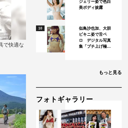
ジェリー姿で色白
美ボディ披露
似鳥沙也加、大胆
10
ビキニ姿で舌ペ
ロ デジタル写真
具で快適な
集「ブチ上げ極…
もっと見る
フォトギャラリー