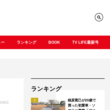
ュー
ランキング
BOOK
TV LIFE最新号
ランキング
槙原寛己が20歳で
1
月08日
買った初愛車・ソ