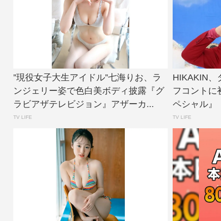
”現役女子大生アイドル”七海りお、ラ
HIKAKI
ンジェリー姿で色白美ボディ披露『グ
フコントに
ラビアザテレビジョン』アザーカ...
ペシャル』【
TV LIFE
TV LIFE