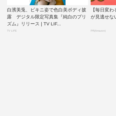
白濱美兎、ビキニ姿で色白美ボディ披
【毎日変わる
露 デジタル限定写真集『純白のプリ
が見逃せな
ズム』リリース | TV LIF...
TV LIFE
PR(Amazon)