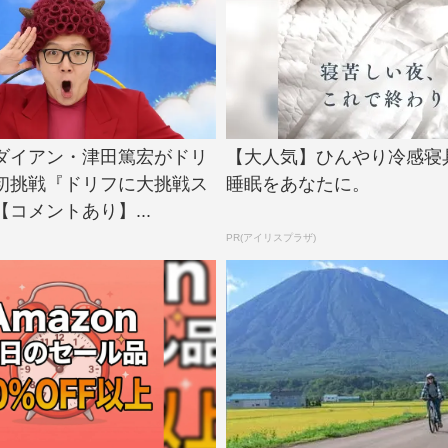
N、ダイアン・津田篤宏がドリ
【大人気】ひんやり冷感寝
初挑戦『ドリフに大挑戦ス
睡眠をあなたに。
コメントあり】...
PR(アイリスプラザ)