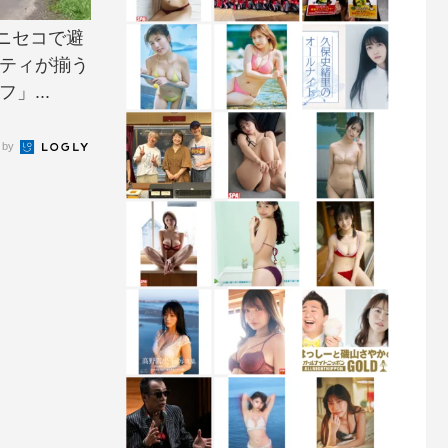
ニセコで避
ビティが揃う
」...
 by