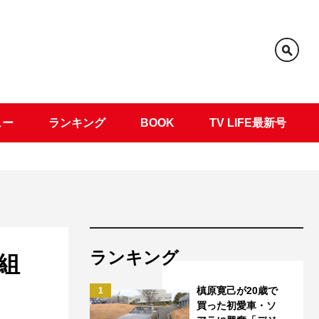
ュー
ランキング
BOOK
TV LIFE最新号
ランキング
6組
槙原寛己が20歳で
1
買った初愛車・ソ