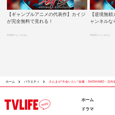
【ギャンブルアニメの代表作】カイジ
【逆境無頼
が完全無料で見れる！
ャンネルな
PR(Rチャンネル)
PR(Rチャンネル)
ホーム
バラエティ
さんまが“今会いたい”金爆・SHISHAMO・日
ホーム
ドラマ