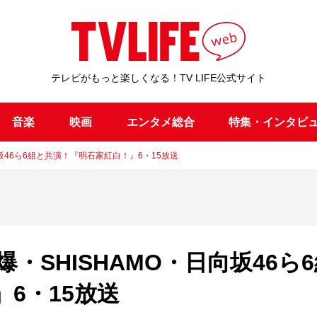
テレビがもっと楽しくなる！TV LIFE公式サイト
音楽
映画
エンタメ総合
特集・インタビ
向坂46ら6組と共演！『明石家紅白！』6・15放送
・SHISHAMO・日向坂46ら
6・15放送