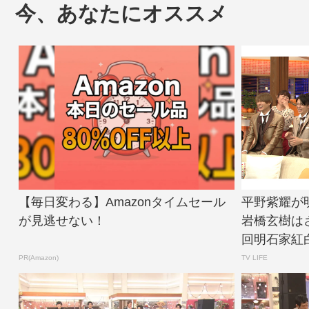
今、あなたにオススメ
【毎日変わる】Amazonタイムセール
平野紫耀が
が見逃せない！
岩橋玄樹は
回明石家紅白！
PR(Amazon)
TV LIFE