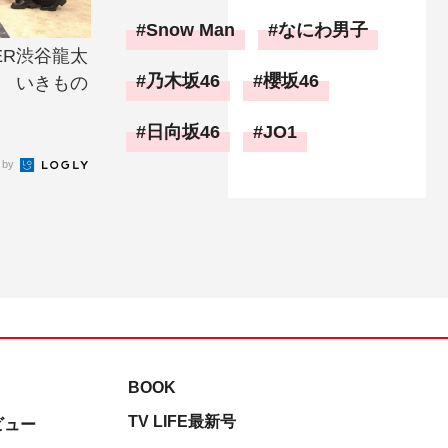
Snow Man
なにわ男子
AVER渋谷龍太
乃木坂46
櫻坂46
謝 いきもの
日向坂46
JO1
 by
BOOK
TV LIFE最新号
ビュー