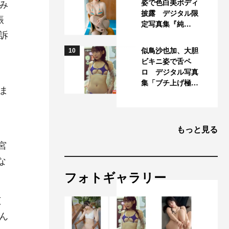
姿で色白美ボディ
み
披露 デジタル限
振
定写真集『純…
訴
似鳥沙也加、大胆
10
ビキニ姿で舌ペ
ロ デジタル写真
集「ブチ上げ極…
ま
もっと見る
宮
な
フォトギャラリー
広
ん