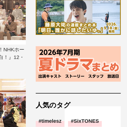
！NHKホー
白！』12・
人気のタグ
timelesz
SixTONES