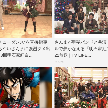
ゲロチューダンス”を直接指導
さんまが甲斐バンドと共演
らないさんまに強烈ダメ出
ルで夢かなえる『明石家紅
3回明石家紅白...
21放送 | TV LIFE...
TV LIFE