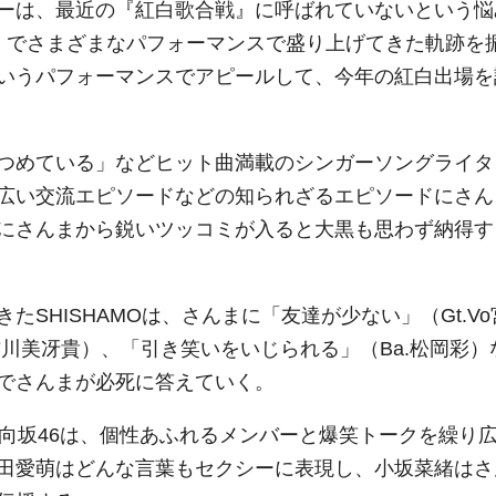
ーは、最近の『紅白歌合戦』に呼ばれていないという悩
」でさまざまなパフォーマンスで盛り上げてきた軌跡を
いうパフォーマンスでアピールして、今年の紅白出場を
つめている」などヒット曲満載のシンガーソングライタ
広い交流エピソードなどの知られざるエピソードにさん
にさんまから鋭いツッコミが入ると大黒も思わず納得す
HISHAMOは、さんまに「友達が少ない」（Gt.Vo
吉川美冴貴）、「引き笑いをいじられる」（Ba.松岡彩）
でさんまが必死に答えていく。
向坂46は、個性あふれるメンバーと爆笑トークを繰り
田愛萌はどんな言葉もセクシーに表現し、小坂菜緒はさ