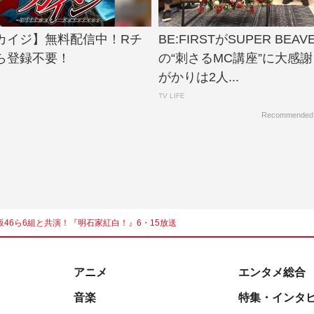
カイジ】無料配信中！Rチ
BE:FIRSTがSUPER BE
ら登録不要！
の“刺さるMC講座”に大感
がかりは2人...
TV LIFE
Recommended
向坂46ら6組と共演！『明石家紅白！』6・15放送
アニメ
エンタメ総合
音楽
特集・インタ