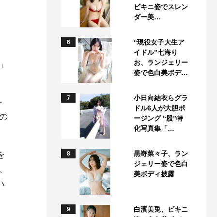
ビキニ姿でスレン
ダー美…
“現役女子大生ア
6
イドル”七海り
お、ランジェリー
」
姿で色白美ボデ…
小日向結衣らグラ
7
ト
ドル6人が大胆ポ
の
ージング “股”特
化写真集「…
を
黒嵜菜々子、ラン
8
ジェリー姿で色白
、
美ボディ披露
ハ
白濱美兎、ビキニ
9