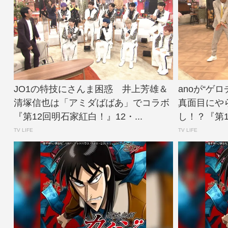
JO1の特技にさんま困惑 井上芳雄＆
anoが“
清塚信也は「アミダばばあ」でコラボ
真面目にや
『第12回明石家紅白！』12・...
し！？『第1
TV LIFE
TV LIFE