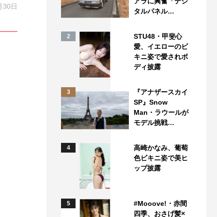
アラに興奮「デジ
月30日
タルパネル…
STU48・甲斐心
2
愛、イエローのビ
キニ姿で愛されボ
ディ披露
『アナザースカイ
3
SP』Snow
Man・ラウールが
モデル挑戦…
高崎かなみ、葡萄
4
色ビキニ姿で美ヒ
ップ披露
#Mooove!・赤間
5
四季、おさげ髪×