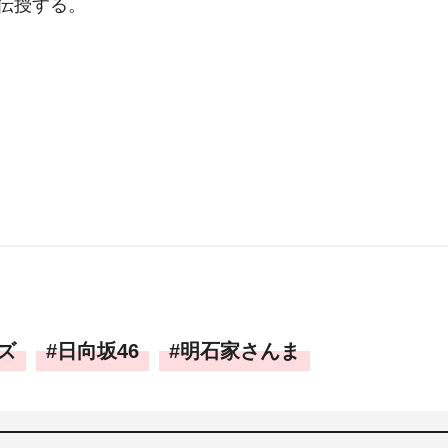
伝授する。
ズ
日向坂46
明石家さんま