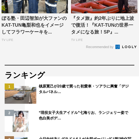
■中丸雄一（KAT-TUN）
いつもは三つ巴とかが多いですが、今回はKAT-TUN対
ぼる塾・田辺智加が大ファンの
『タメ旅』約2年ぶりに地上波
NEWSという初めての構図でできて、面白かったです。次
KAT-TUN亀梨和也をイメージ
で復活！『KAT-TUNの世界一
はぜひ、もっと過酷なロケの時に来てほしいです。
してフラワーケーキを...
タメになる旅！SP』...
竹山さんは、やっぱり面白いですね。お笑いの世界でのノ
TV LIFE
TV LIFE
ウハウなど、勉強になりました。
Recommended by
■小山慶一郎（NEWS）
番組を拝見していて、“天の声”さんのフリが怖いな、と思
ランキング
っていたのですが、出演させていただいて本当にとんでも
ないフリばかりで（笑）。何でもありなんだな、というこ
槙原寛己が20歳で買った初愛車・ソアラに興奮「デジ
1
タルパネル…
とにこの番組で気付かされました（笑）。でもKAT-TUN
の皆さんと共演できたのは、素直にうれしいです。
竹山さんは裏では実は物すごく優しいですね。あ、本番の
“現役女子大生アイドル”七海りお、ランジェリー姿で
2
色白美ボデ…
時はスイッチ入れているんだな、と思いました（笑）。
■加藤シゲアキ（NEWS）
小日向結衣らグラドル6人が大胆ポージング “股”特化写