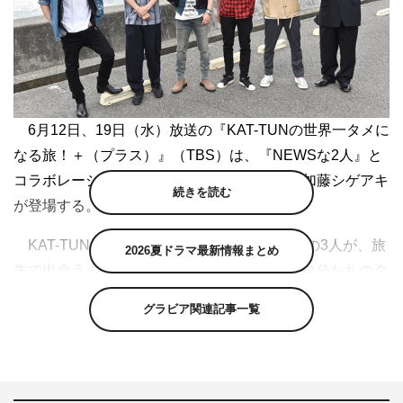
6月12日、19日（水）放送の『KAT-TUNの世界一タメに
なる旅！＋（プラス）』（TBS）は、『NEWSな2人』と
コラボレーションし、NEWSの小山慶一郎と加藤シゲアキ
続きを読む
が登場する。
KAT-TUNの亀梨和也、上田竜也、中丸雄一の3人が、旅
2026夏ドラマ最新情報まとめ
先で出会う人のタメ、視聴者のタメ、そして自分たちのタ
メに、日本各地であらゆるテーマの旅を敢行し、旅先で奮
グラビア関連記事一覧
闘する様子が好評を博している『タメ旅＋』。今回は
『NEWSな2人』とコラボし、初めてジャニーズ事務所の
仲間をゲストに迎える。