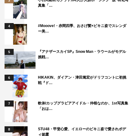
3
最初から高カロリーな番組だとは思っていましたが、思っ
真集「…
ていたよりもさらに高カロリーでした（笑）。
KAT-TUNの3 人はいつもこの現場で戦っているので、カッ
#Mooove!・赤間四季、おさげ髪×ビキニ姿でスレンダ
4
コいいな、と思いました。
ー美…
竹山さんのお陰で、ツッコミの勉強にもなりました。
＜プロデューサー・田村恵里 コメント＞
『アナザースカイSP』Snow Man・ラウールがモデル
5
挑戦…
今回は『NEWSな2人』の小山さん、加藤さんが初めて番
組に参加してくれました！
番組では今までさまざまなゲストを招いてきましたが、
HIKAKIN、ダイアン・津田篤宏がドリフコントに初挑
6
戦『ド…
KAT-TUNと同じジャニーズ事務所からゲストを招くのは
初！ 記念すべき第一号となっていただきました。
世代もKAT-TUNとほぼ同じなので、息の合った旅になっ
軟体Iカップグラビアアイドル・仲根なのか、1st写真集
7
「おは…
ています！
2週にわたってお送りしますが、KAT-TUNに負けず劣らず
NEWSのお二人もこの旅を戸惑いながら満喫されていま
STU48・甲斐心愛、イエローのビキニ姿で愛されボデ
8
ィ披露
す！ NEWSの小山さんは、また『タメ旅＋』に参加する