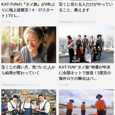
旅を満喫する2人の様子にも注目だ。
KAT-TUNの『タメ旅』が3年ぶ
宝くじ当たる人だけがやってい
りに地上波復活！4・17スター
ること、教えます
＜出演者コメント＞
ト | TV L...
■亀梨和也（KAT-TUN）
TV LIFE
PR(合同会社デジタルファーム )
初めてジャニーズのメンバーが来てくれて楽しかったで
す。チーム戦という、僕たちだけではできないこともでき
たので、すごく充実したロケになりました。NEWSの2人
とは付き合いも長いのですが、積極的に参加してくれてあ
りがたかったです。
竹山さんは、さすがです。とても勉強になりました。
宝くじの買い方、気づいた人か
KAT-TUN“タメ旅”特番が年末
ら結果が変わっていく
に全国ネットで放送！3度目の
■上田竜也（KAT-TUN）
海外ロケの舞台はバ...
3人でロケをするのと全く違う流れが楽しめました。番組
PR(合同会社デジタルファーム )
TV LIFE
を盛り上げようという気持ちを感じて、すごくやりやすか
ったです。
竹山さんからは、プロの芸人さんのすごさを感じました。