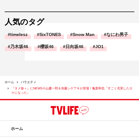
人気のタグ
timelesz
SixTONES
Snow Man
なにわ男子
乃木坂46
櫻坂46
日向坂46
JO1
ホーム
バラエティ
『タメ旅＋』にNEWS小山慶一郎＆加藤シゲアキが登場！亀梨和也「すごく充実したロ
ケになった」
ホーム