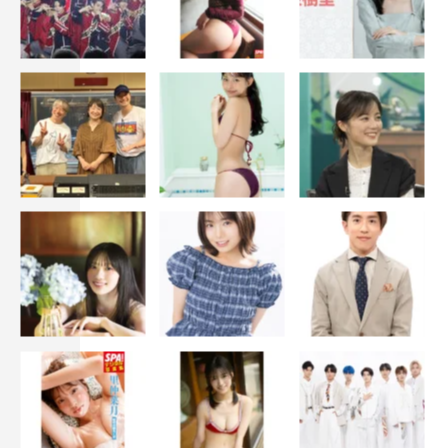
加藤シゲアキ
小山慶一郎