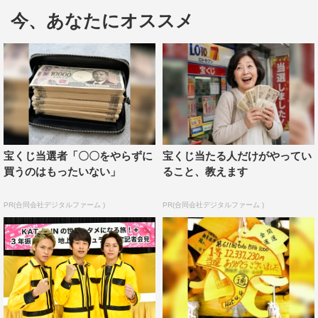
12日の放送では、「江の島横断ツッコミバスツアー」と
今、あなたにオススメ
題し、江の島の各所をバスツアー形式で周遊。次々と襲い
掛かる「ボケ」に対して5人が「ツッコミ」を繰り返し、
ツッコミのクオリティを判定員であるカンニング竹山が判
定。「ツッコミ正解」の判定を全員が受けるまで次の場所
に進めないという厳しい企画に挑む。
19日の放送では、「色男しか食べられない！イケメング
宝くじ当選者「〇〇をやらずに
宝くじ当たる人だけがやってい
ルメツアー！」と題し、鎌倉の人気グルメスポットを巡
買うのはもったいない」
ること、教えます
る。行く先々で店員さんが紹介するグルメを受け取る際、
いかに「色男な対応」ができるかを競う。見事店員さんか
PR(合同会社デジタルファーム )
PR(合同会社デジタルファーム )
ら選ばれた「色男チーム」のみがおいしい料理にありつけ
るという企画を行う。
『NEWSな2人』では社会派かつハードなロケに挑んで
いる小山と加藤だが、いつもとは全く違う方向で「ハー
ド」なロケにどう立ち向かうのか。戸惑いながらも大いに