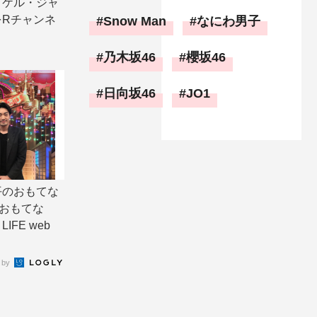
イケル・ジャ
Rチャンネ
Snow Man
なにわ男子
乃木坂46
櫻坂46
日向坂46
JO1
平のおもてな
おもてな
LIFE web
 by