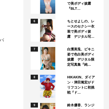
で美ボディ披露
『BLT…
ちとせよしの、レ
6
ースのセクシー衣
装で美ボディ披
露 デジタル写…
バ
白濱美兎、ビキニ
7
姿で色白美ボディ
披露 デジタル限
定写真集『純…
HIKAKIN、ダイア
8
ン・津田篤宏がド
リフコントに初挑
戦『ド…
鈴木優香、ランジ
9