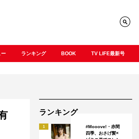
ュー
ランキング
BOOK
TV LIFE最新号
ランキング
有
#Mooove!・赤間
1
四季、おさげ髪×