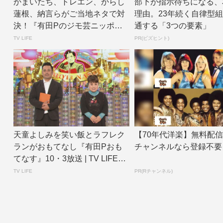
かまいたち、トレエン、からし
部下が指示待ちになる、
蓮根、納言らがご当地ネタで対
理由。23年続く自律型
決！『有田Pのジモ芸ニッポ
通する「3つの要素」
ン』10・24放送...
TV LIFE
PR(ビズヒント)
天童よしみを笑い飯とラフレク
【70年代洋楽】無料配信
ランがおもてなし『有田Pおも
チャンネルなら登録不要
てなす』10・3放送 | TV LIFE
w...
TV LIFE
PR(Rチャンネル)