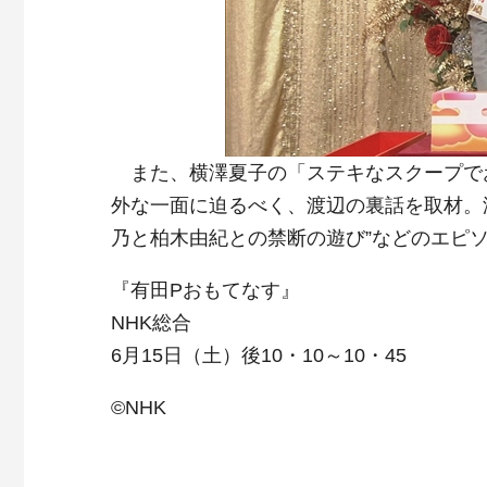
また、横澤夏子の「ステキなスクープでお
外な一面に迫るべく、渡辺の裏話を取材。渡
乃と柏木由紀との禁断の遊び”などのエピ
『有田Pおもてなす』
NHK総合
6月15日（土）後10・10～10・45
©NHK