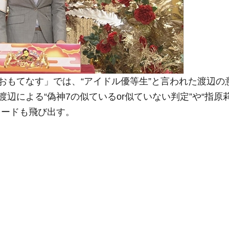
もてなす」では、“アイドル優等生”と言われた渡辺の
辺による“偽神7の似ているor似ていない判定”や“指原
ソードも飛び出す。