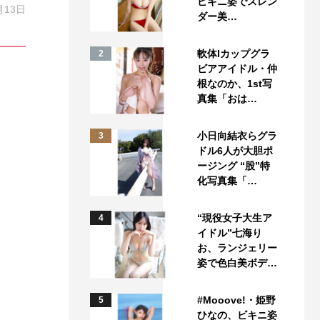
ビキニ姿でスレン
月13日
ダー美…
軟体Iカップグラ
2
ビアアイドル・仲
根なのか、1st写
真集「おは…
小日向結衣らグラ
3
ドル6人が大胆ポ
ージング “股”特
化写真集「…
“現役女子大生ア
4
イドル”七海り
お、ランジェリー
姿で色白美ボデ…
#Mooove!・姫野
5
ひなの、ビキニ姿