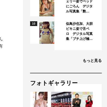
ェリー姿でベッド
にごろん デジタ
ル写真集「艶…
似鳥沙也加、大胆
10
ビキニ姿で舌ペ
ロ デジタル写真
ん
集「ブチ上げ極…
有
もっと見る
フォトギャラリー