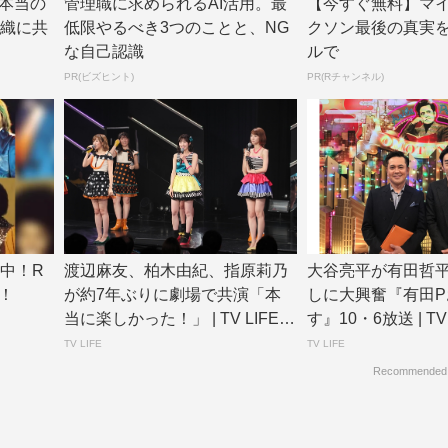
本当の
管理職に求められるAI活用。最
【今すぐ無料】マ
組織に共
低限やるべき3つのことと、NG
クソン最後の真実を
な自己認識
ルで
PR(ビズヒント)
PR(Rチャンネル)
中！R
渡辺麻友、柏木由紀、指原莉乃
大谷亮平が有田哲
！
が約7年ぶりに劇場で共演「本
しに大興奮『有田P
当に楽しかった！」 | TV LIFE w
す』10・6放送 | TV 
e...
TV LIFE
TV LIFE
Recommended