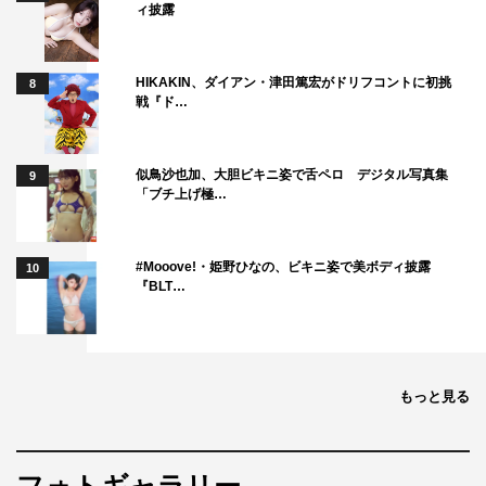
ィ披露
HIKAKIN、ダイアン・津田篤宏がドリフコントに初挑
8
戦『ド…
似鳥沙也加、大胆ビキニ姿で舌ペロ デジタル写真集
9
「ブチ上げ極…
#Mooove!・姫野ひなの、ビキニ姿で美ボディ披露
10
『BLT…
もっと見る