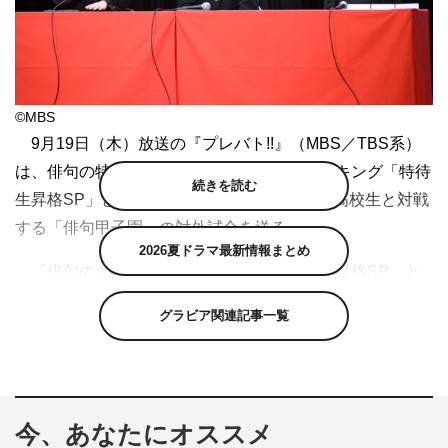
©MBS
9月19日（木）放送の『プレバト!!』（MBS／TBS系）
は、俳句の特待生昇格をかけた才能査定ランキング「特待
続きを読む
生昇格SP」と、プレバト!!チームが日本一の高校生と対戦
する「俳句甲子園」の対外試合を送る。
2026夏ドラマ最新情報まとめ
「俳句の才能査定ランキング」は「特待生昇格SP」と
題し、田山涼成、馬場典子、光浦靖子、向井慧（パンサ
グラビア関連記事一覧
ー）、森口瑤子らが登場。過去に“才能アリ”を獲得してき
た強者が勢ぞろいし、特待生昇格をかけて渾身の一句で臨
む。
田山は「自信はあります！このごろちょっとずつ（自信
今、あなたにオススメ