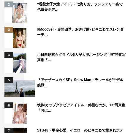
“現役女子大生アイドル”七海りお、ランジェリー姿で
2
色白美ボデ…
#Mooove!・赤間四季、おさげ髪×ビキニ姿でスレンダ
3
ー美…
小日向結衣らグラドル6人が大胆ポージング “股”特化写
4
真集「…
『アナザースカイSP』Snow Man・ラウールがモデル
5
挑戦…
軟体Iカップグラビアアイドル・仲根なのか、1st写真集
6
「おは…
STU48・甲斐心愛、イエローのビキニ姿で愛されボデ
7