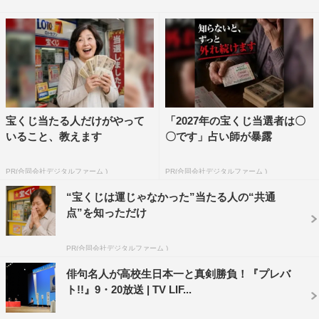
が）ついてきました」と話し、光浦も「ちょっとずつ（俳
句が）分かってきている」と自信満々。そんな実力者がそ
ろうランキング戦のお題は「秋の果物屋さん」。森口が
「季語が写真の中にたくさんあるので難しかった」と話す
などお題に苦戦したとの声も多かった中、俳人・夏井いつ
き先生は全体の出来栄えについて「さすがですね、ハイレ
宝くじ当たる人だけがやって
「2027年の宝くじ当選者は〇
ベル！気合入っていると思います」とご機嫌。実力者ぞろ
いること、教えます
〇です」占い師が暴露
いのランキング戦を制し、特待生に昇格するのは誰なの
か。夏井先生が「あなたは本当に才能があります」と大絶
PR(合同会社デジタルファーム )
PR(合同会社デジタルファーム )
賛した人物とは…。
“宝くじは運じゃなかった”当たる人の“共通
点”を知っただけ
昇格試験に挑むのは名人10段の藤本敏史
（FUJIWARA）と名人4段の横尾渉（Kis-My-Ft2）。永世
PR(合同会社デジタルファーム )
名人を目指す名人10段のメンバーの中で、唯一星の獲得が
俳句名人が高校生日本一と真剣勝負！『プレバ
ない藤本。今回こそはと並々ならぬ意気込みで挑む。
ト!!』9・20放送 | TV LIF...
さらに、8月に開催された高校生の俳句全国大会「俳句