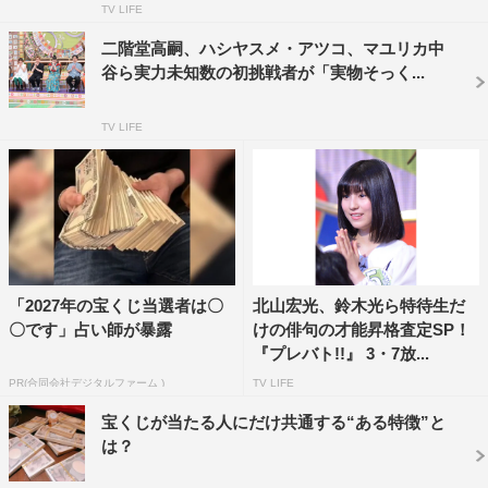
TV LIFE
甲子園」の優勝校とプレバトチームとの特別試合を送る。
プレバトチームを代表して出場したのは学ラン姿の名人10
二階堂高嗣、ハシヤスメ・アツコ、マユリカ中
谷ら実力未知数の初挑戦者が「実物そっく...
段・東国原英夫、名人10段・村上健志（フルーツポン
チ）、特待生1級・立川志らくの3人。俳人・正岡子規を生
TV LIFE
んだ愛媛県松山市の会場に乗り込み、俳句日本一の高校生
チーム・青森県立弘前高校と対戦する。俳句の出来だけで
なく、ディベート力も試される3本勝負。日本一の高校生
にプレバトチームは勝つことができるのか。
「2027年の宝くじ当選者は〇
北山宏光、鈴木光ら特待生だ
〇です」占い師が暴露
けの俳句の才能昇格査定SP！
『プレバト!!』 3・7放...
PR(合同会社デジタルファーム )
TV LIFE
宝くじが当たる人にだけ共通する“ある特徴”と
は？