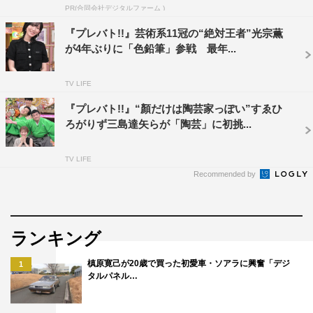
PR(合同会社デジタルファーム )
『プレバト!!』芸術系11冠の“絶対王者”光宗薫
が4年ぶりに「色鉛筆」参戦 最年...
TV LIFE
『プレバト!!』“顏だけは陶芸家っぽい”すゑひ
『プレバト!!』
ろがりず三島達矢らが「陶芸」に初挑...
MBS／TBS系
9月19日（木）後7・00～8・00
TV LIFE
Recommended by
©MBS
ランキング
槙原寛己が20歳で買った初愛車・ソアラに興奮「デジ
1
タルパネル…