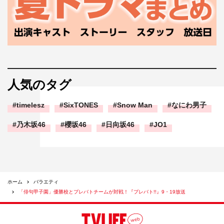
人気のタグ
timelesz
SixTONES
Snow Man
なにわ男子
乃木坂46
櫻坂46
日向坂46
JO1
ホーム
バラエティ
「俳句甲子園」優勝校とプレバトチームが対戦！『プレバト!!』9・19放送