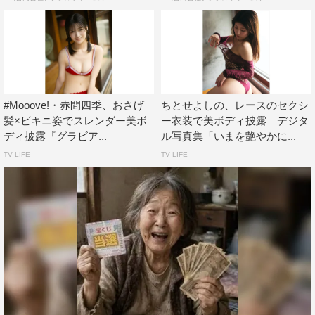
#Mooove!・赤間四季、おさげ
ちとせよしの、レースのセクシ
髪×ビキニ姿でスレンダー美ボ
ー衣装で美ボディ披露 デジタ
ディ披露『グラビア...
ル写真集「いまを艶やかに...
TV LIFE
TV LIFE