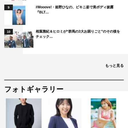
#Mooove!・姫野ひなの、ビキニ姿で美ボディ披露
9
『BLT…
相葉雅紀＆ヒロミが“群馬の3大お困りごと”のその後を
10
チェック…
もっと見る
フォトギャラリー