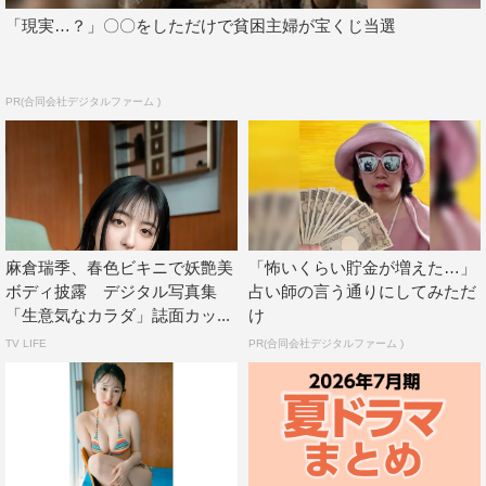
「現実…？」〇〇をしただけで貧困主婦が宝くじ当選
PR(合同会社デジタルファーム )
麻倉瑞季、春色ビキニで妖艶美
「怖いくらい貯金が増えた…」
ボディ披露 デジタル写真集
占い師の言う通りにしてみただ
「生意気なカラダ」誌面カッ...
け
TV LIFE
PR(合同会社デジタルファーム )