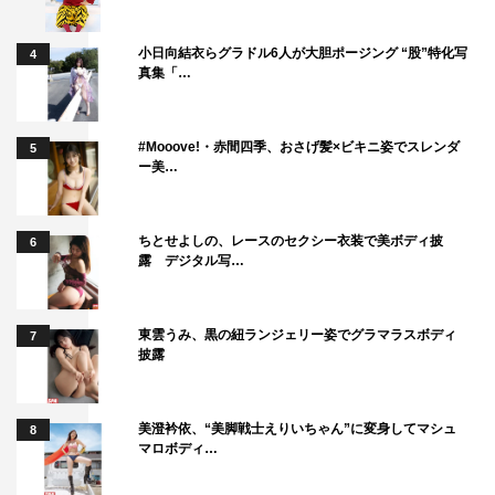
小日向結衣らグラドル6人が大胆ポージング “股”特化写
4
真集「…
#Mooove!・赤間四季、おさげ髪×ビキニ姿でスレンダ
5
ー美…
ちとせよしの、レースのセクシー衣装で美ボディ披
6
露 デジタル写…
東雲うみ、黒の紐ランジェリー姿でグラマラスボディ
7
披露
美澄衿依、“美脚戦士えりいちゃん”に変身してマシュ
8
マロボディ…