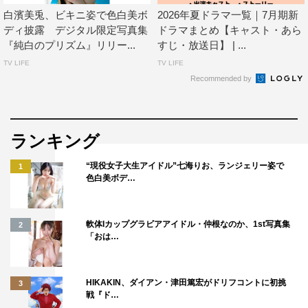
白濱美兎、ビキニ姿で色白美ボ
2026年夏ドラマ一覧｜7月期新
ディ披露 デジタル限定写真集
ドラマまとめ【キャスト・あら
『純白のプリズム』リリー...
すじ・放送日】 | ...
TV LIFE
TV LIFE
Recommended by
ランキング
“現役女子大生アイドル”七海りお、ランジェリー姿で
1
色白美ボデ…
軟体Iカップグラビアアイドル・仲根なのか、1st写真集
2
「おは…
HIKAKIN、ダイアン・津田篤宏がドリフコントに初挑
3
戦『ド…