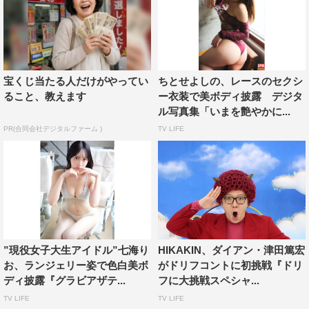
宝くじ当たる人だけがやってい
ちとせよしの、レースのセクシ
ること、教えます
ー衣装で美ボディ披露 デジタ
ル写真集「いまを艶やかに...
PR(合同会社デジタルファーム )
TV LIFE
”現役女子大生アイドル”七海り
HIKAKIN、ダイアン・津田篤宏
お、ランジェリー姿で色白美ボ
がドリフコントに初挑戦『ドリ
ディ披露『グラビアザテ...
フに大挑戦スペシャ...
TV LIFE
TV LIFE