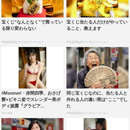
宝くじ“なんとなく”で買ってい
宝くじ当たる人だけがやってい
る限り変わらない
ること、教えます
PR(合同会社デジタルファーム )
PR(合同会社デジタルファーム )
#Mooove!・赤間四季、おさげ
同じ宝くじなのに、当たる人と
髪×ビキニ姿でスレンダー美ボ
外れる人の違い実は“ここ”でし
ディ披露『グラビア...
た
TV LIFE
PR(合同会社デジタルファーム )