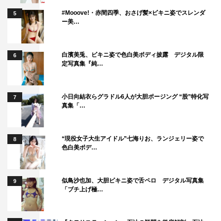
#Mooove!・赤間四季、おさげ髪×ビキニ姿でスレンダ
5
ー美…
白濱美兎、ビキニ姿で色白美ボディ披露 デジタル限
6
定写真集『純…
小日向結衣らグラドル6人が大胆ポージング “股”特化写
7
真集「…
“現役女子大生アイドル”七海りお、ランジェリー姿で
8
色白美ボデ…
似鳥沙也加、大胆ビキニ姿で舌ペロ デジタル写真集
9
「ブチ上げ極…