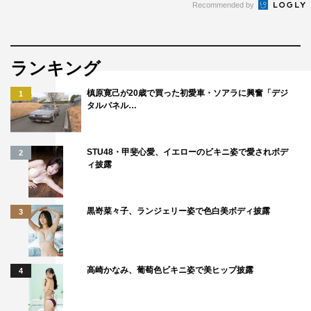
Recommended by
ランキング
槙原寛己が20歳で買った初愛車・ソアラに興奮「デジ
1
タルパネル…
STU48・甲斐心愛、イエローのビキニ姿で愛されボデ
2
ィ披露
黒嵜菜々子、ランジェリー姿で色白美ボディ披露
3
高崎かなみ、葡萄色ビキニ姿で美ヒップ披露
4