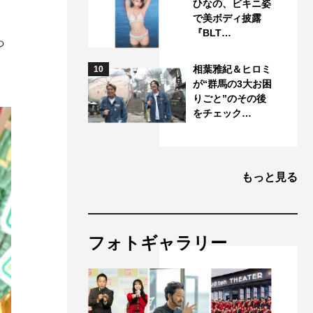
ひなの、ビキニ姿
で美ボディ披露
『BLT…
っ
相葉雅紀＆ヒロミ
10
が“群馬の3大お困
りごと”のその後
をチェック…
もっと見る
フォトギャラリー