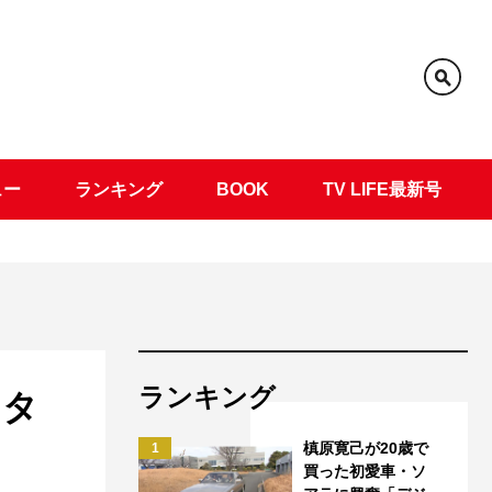
ュー
ランキング
BOOK
TV LIFE最新号
ランキング
ネタ
』
槙原寛己が20歳で
1
買った初愛車・ソ