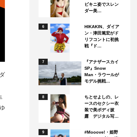
ビキニ姿でスレン
ダー美…
HIKAKIN、ダイア
6
ン・津田篤宏がド
リフコントに初挑
戦『ド…
『アナザースカイ
7
SP』Snow
ダ
Man・ラウールが
モデル挑戦…
ちとせよしの、レ
8
手
ースのセクシー衣
ゆ
装で美ボディ披
露 デジタル写…
#Mooove!・姫野
9