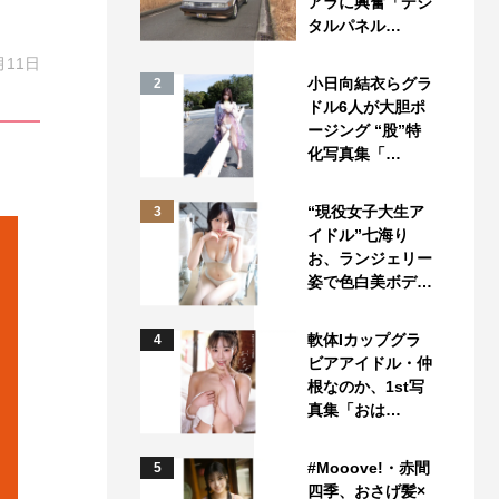
アラに興奮「デジ
タルパネル…
月11日
小日向結衣らグラ
2
ドル6人が大胆ポ
ージング “股”特
化写真集「…
“現役女子大生ア
3
イドル”七海り
お、ランジェリー
姿で色白美ボデ…
軟体Iカップグラ
4
ビアアイドル・仲
根なのか、1st写
真集「おは…
#Mooove!・赤間
5
四季、おさげ髪×