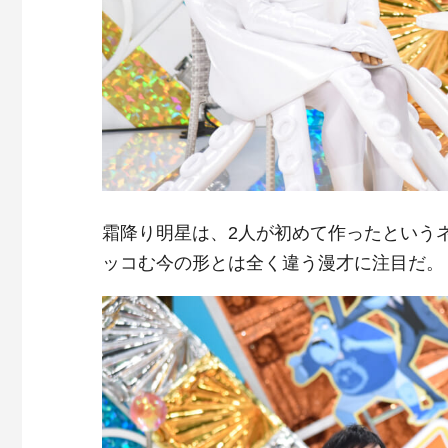
霜降り明星は、2人が初めて作ったという
ッコむ今の形とは全く違う漫才に注目だ。