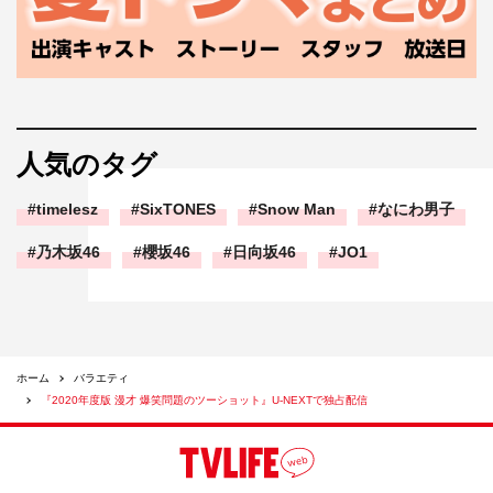
人気のタグ
timelesz
SixTONES
Snow Man
なにわ男子
乃木坂46
櫻坂46
日向坂46
JO1
ホーム
バラエティ
『2020年度版 漫才 爆笑問題のツーショット』U-NEXTで独占配信