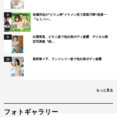
岩瀬洋志が“ビジュ神”イケメン役で原菜乃華×堤真一
8
『もうパパ…
白濱美兎、ビキニ姿で色白美ボディ披露 デジタル限
9
定写真集『純…
黒嵜菜々子、ランジェリー姿で色白美ボディ披露
10
もっと見る
フォトギャラリー