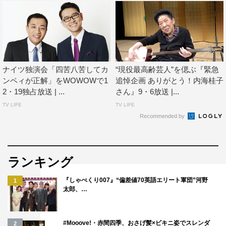
ナイツ独演会「四苦八苦してカ
“現役最高齢芸人”を偲ぶ『緊急
ンペィが正解」をWOWOWで1
追悼企画 ありがとう！内海桂子
2・19独占放送 | ...
さん』9・6放送 |...
TV LIFE
TV LIFE
Recommended by
ランキング
『しゃべくり007』“偏差値70英語エリート軍団”河野
1
太郎、…
#Mooove!・赤間四季、おさげ髪×ビキニ姿でスレンダ
2