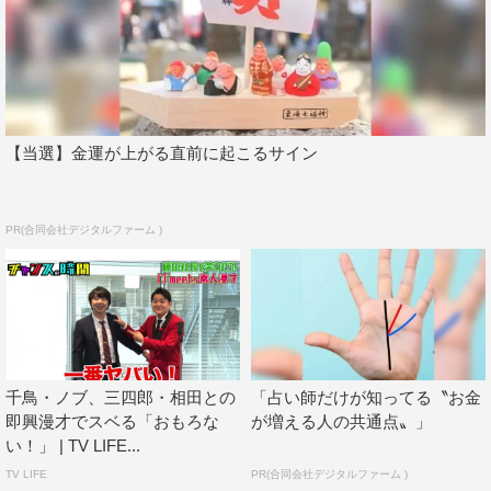
【当選】金運が上がる直前に起こるサイン
PR(合同会社デジタルファーム )
千鳥・ノブ、三四郎・相田との
「占い師だけが知ってる〝お金
即興漫才でスベる「おもろな
が増える人の共通点〟」
い！」 | TV LIFE...
TV LIFE
PR(合同会社デジタルファーム )