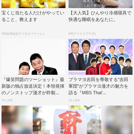
爆笑問題コメント映像
宝くじ当たる人だけがやってい
【大人気】ひんやり冷感寝具で
https://youtu.be/AnRSGJzlOPY
ること、教えます
快適な睡眠をあなたに。
配信情報
PR(合同会社デジタルファーム )
PR(アイリスプラザ)
『2020年度版 漫才 爆笑問題のツーショット』
U-NEXTで独占配信中
配信形態：見放題
©Contents League
『爆笑問題のツーショット』最
ブラマヨ吉田を尊敬する“吉田
新版の独占放送決定！本領発揮
軍団”がブラマヨ漫才の魅力を
のノンストップ漫才が炸裂...
語る『MBS That’...
TV LIFE
TV LIFE
爆笑問題