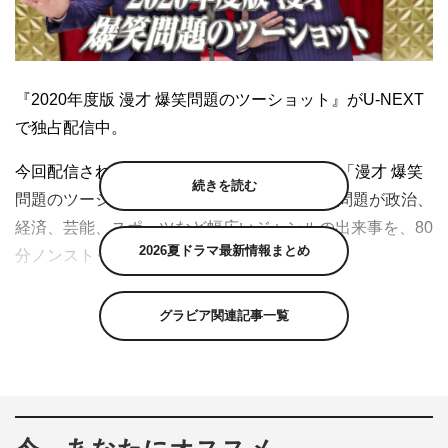
『2020年度版 漫才 爆笑問題のツーショット』がU-NEXT
で独占配信中。
今回配信されるのは、2006年にスタートした「漫才 爆笑
続きを読む
問題のツーショット」シリーズ第16弾。爆笑問題が政治、
経済、芸能、スポーツなど幅広いジャンルの出来事を、80
2026夏ドラマ最新情報まとめ
分ノンストップの漫才で笑いに変えていく。
コロナ禍の社会情勢や自粛生活にも触れながら、動画配信
グラビア関連記事一覧
サービスをはじめとするはやりのサブスクサービスや、高
視聴率を連発する大ヒットドラマ『半沢直樹』などトレン
ド最前線の話題も飛び出し、目まぐるしく変化する日常に
即して、あらゆるトピックの時事ネタ漫才を披露してい
る。