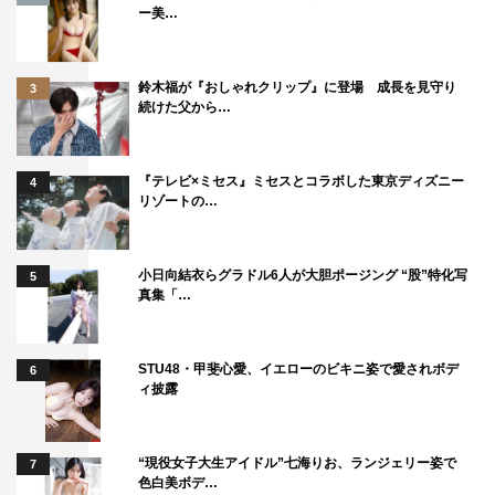
ー美…
鈴木福が『おしゃれクリップ』に登場 成長を見守り
3
続けた父から…
『テレビ×ミセス』ミセスとコラボした東京ディズニー
4
リゾートの…
小日向結衣らグラドル6人が大胆ポージング “股”特化写
5
真集「…
STU48・甲斐心愛、イエローのビキニ姿で愛されボデ
6
ィ披露
“現役女子大生アイドル”七海りお、ランジェリー姿で
7
色白美ボデ…