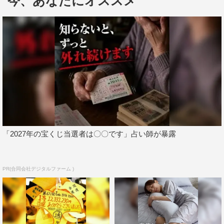
今、あなたにオススメ
「2027年の宝くじ当選者は〇〇です」占い師が暴露
また配信決定に際し、爆笑問題からコメント映像が到着。
田中がツーショットシリーズの紹介をするなか、U-NEXT
PR(合同会社デジタルファーム )
のTVCMに出演している太田光は、田中裕二の説明を遮っ
て「CM延長してください」と主張して笑いを誘うなど、
漫才のような掛け合いを繰り広げている。