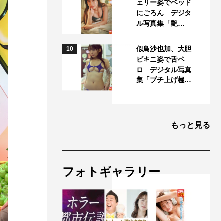
ェリー姿でベッド
にごろん デジタ
ル写真集「艶…
似鳥沙也加、大胆
10
ビキニ姿で舌ペ
ロ デジタル写真
集「ブチ上げ極…
もっと見る
フォトギャラリー