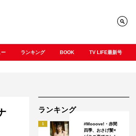
ュー
ランキング
BOOK
TV LIFE最新号
ランキング
ナ
#Mooove!・赤間
1
四季、おさげ髪×