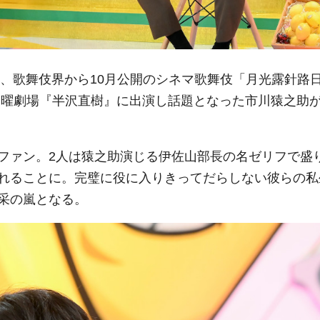
は、歌舞伎界から10月公開のシネマ歌舞伎「月光露針路
日曜劇場『半沢直樹』に出演し話題となった市川猿之助
ファン。2人は猿之助演じる伊佐山部長の名ゼリフで盛
れることに。完璧に役に入りきってだらしない彼らの私
采の嵐となる。