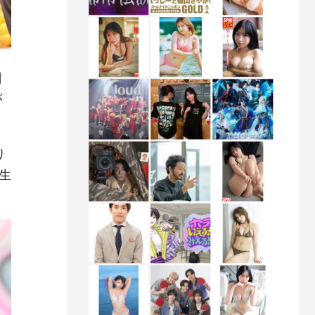
日
が
り
生