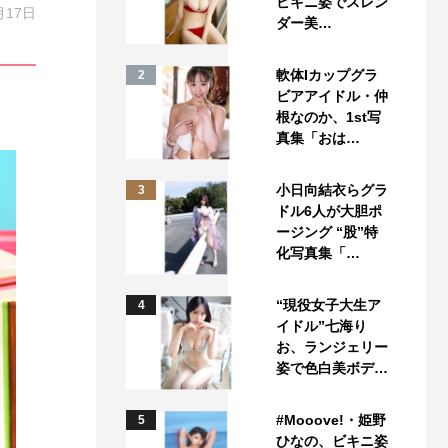
ビキニ姿でスレン
月17日
ダー美…
軟体Iカップグラ
2
ビアアイドル・仲
根なのか、1st写
真集「おは…
小日向結衣らグラ
3
ドル6人が大胆ポ
ージング “股”特
化写真集「…
“現役女子大生ア
4
イドル”七海り
お、ランジェリー
姿で色白美ボデ…
#Mooove!・姫野
5
ひなの、ビキニ姿