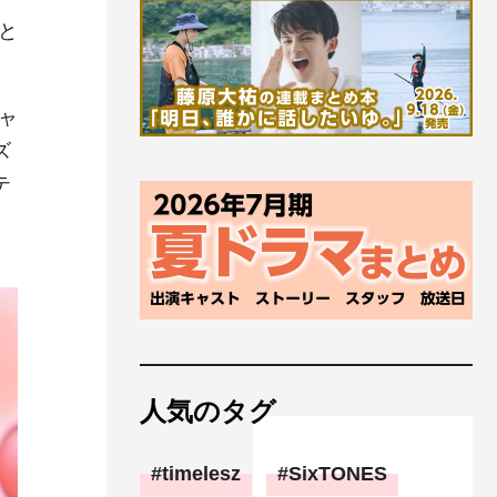
と
ャ
ズ
テ
人気のタグ
timelesz
SixTONES