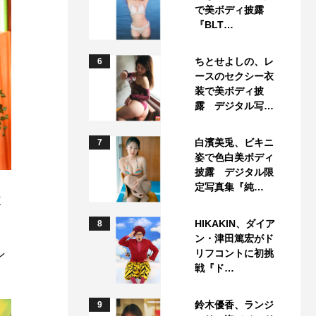
で美ボディ披露
『BLT…
ちとせよしの、レ
6
ースのセクシー衣
装で美ボディ披
露 デジタル写…
白濱美兎、ビキニ
7
姿で色白美ボディ
披露 デジタル限
定写真集『純…
猿
HIKAKIN、ダイア
8
ン・津田篤宏がド
リフコントに初挑
ン
戦『ド…
鈴木優香、ランジ
9