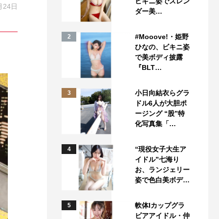
ビキニ姿でスレン
月24日
ダー美…
#Mooove!・姫野
2
ひなの、ビキニ姿
で美ボディ披露
『BLT…
小日向結衣らグラ
3
ドル6人が大胆ポ
ージング “股”特
化写真集「…
“現役女子大生ア
4
イドル”七海り
お、ランジェリー
姿で色白美ボデ…
軟体Iカップグラ
5
ビアアイドル・仲