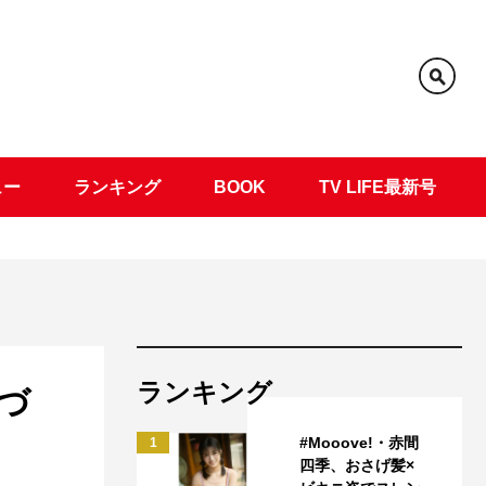
ュー
ランキング
BOOK
TV LIFE最新号
ランキング
づ
#Mooove!・赤間
1
四季、おさげ髪×