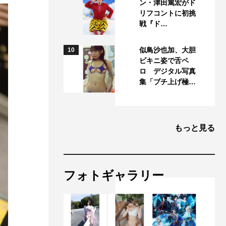
ン・津田篤宏がド
リフコントに初挑
戦『ド…
似鳥沙也加、大胆
10
ビキニ姿で舌ペ
ロ デジタル写真
集「ブチ上げ極…
もっと見る
フォトギャラリー