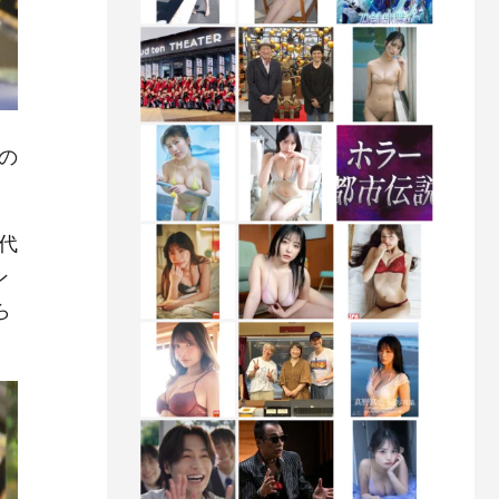
の
代
ン
ら