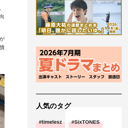
、
向
が
憤
人気のタグ
timelesz
SixTONES