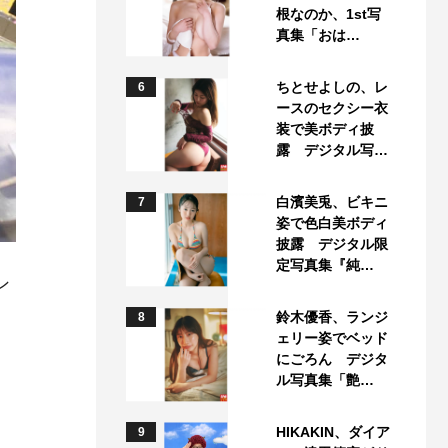
根なのか、1st写
真集「おは…
ちとせよしの、レ
6
ースのセクシー衣
装で美ボディ披
露 デジタル写…
白濱美兎、ビキニ
7
姿で色白美ボディ
披露 デジタル限
定写真集『純…
ン
鈴木優香、ランジ
8
ェリー姿でベッド
にごろん デジタ
ル写真集「艶…
HIKAKIN、ダイア
9