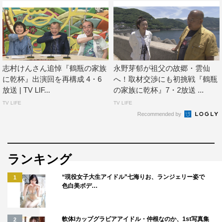
志村けんさん追悼『鶴瓶の家族
永野芽郁が祖父の故郷・雲仙
に乾杯』出演回を再構成 4・6
へ！取材交渉にも初挑戦『鶴瓶
放送 | TV LIF...
の家族に乾杯』7・2放送 ...
TV LIFE
TV LIFE
Recommended by
神木隆之介
笑福亭鶴瓶
ランキング
“現役女子大生アイドル”七海りお、ランジェリー姿で
1
色白美ボデ…
軟体Iカップグラビアアイドル・仲根なのか、1st写真集
2