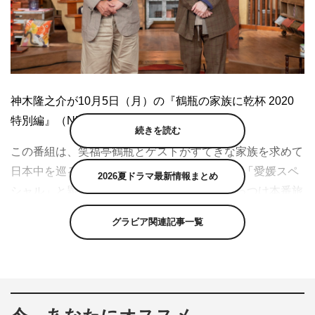
神木隆之介が10月5日（月）の『鶴瓶の家族に乾杯 2020
特別編』（NHK総合）に出演する。
続きを読む
この番組は、笑福亭鶴瓶とゲストがすてきな家族を求めて
日本中を巡る“ぶっつけ本番”の旅番組。今回は「愛媛スペ
2026夏ドラマ最新情報まとめ
シャル」と題し、これまで鶴瓶とゲストがぶっつけ本番旅
で訪問した愛媛の全12回の旅の中から、爆笑や感動の名シ
グラビア関連記事一覧
ーンを選りすぐって紹介する。