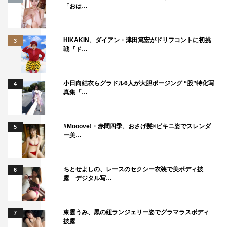
「おは…
HIKAKIN、ダイアン・津田篤宏がドリフコントに初挑
3
戦『ド…
小日向結衣らグラドル6人が大胆ポージング “股”特化写
4
真集「…
#Mooove!・赤間四季、おさげ髪×ビキニ姿でスレンダ
5
ー美…
ちとせよしの、レースのセクシー衣装で美ボディ披
6
露 デジタル写…
東雲うみ、黒の紐ランジェリー姿でグラマラスボディ
7
披露