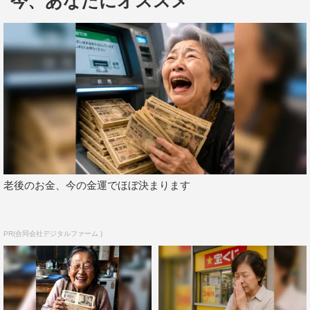
今、あなたにオススメ
ゲストの神木は、2019年に「大好きなみかんを食べた
い！歴史ある街並みで昔ながらの遊びを体験したい」と愛
老後のお金、今の金運でほぼ決まります
媛県内子町を訪ねた。旅では念願の竹とんぼを地元の竹工
場で作ってもらい無邪気に遊んだり、和紙工房で思わぬ
「紙」への偏愛を見せたりと意外な素顔をのぞかせた。
PR(合同会社デジタルファーム )