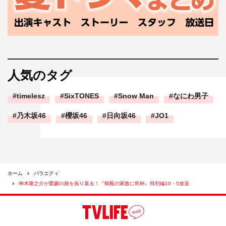
人気のタグ
timelesz
SixTONES
Snow Man
なにわ男子
乃木坂46
櫻坂46
日向坂46
JO1
ホーム
バラエティ
神木隆之介が愛媛の旅を振り返る！『鶴瓶の家族に乾杯』特別編10・5放送