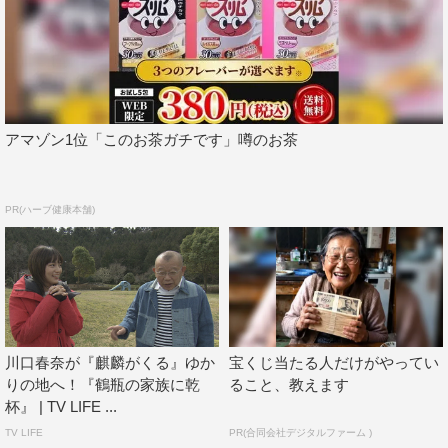
番組情報
『鶴瓶の家族に乾杯 2020特別編』
NHK総合
2020年10月5日（月）後7・30～8・42
アマゾン1位「このお茶ガチです」噂のお茶
©NHK
この記事の写真
PR(ハーブ健康本舗)
川口春奈が『麒麟がくる』ゆか
宝くじ当たる人だけがやってい
りの地へ！『鶴瓶の家族に乾
ること、教えます
杯』 | TV LIFE ...
TV LIFE
PR(合同会社デジタルファーム )