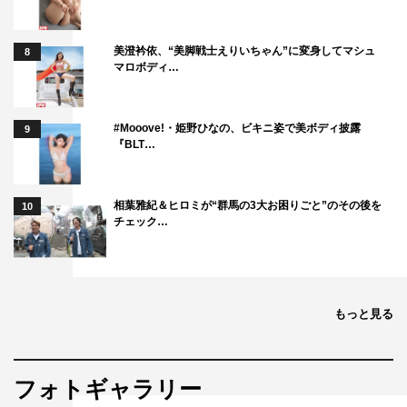
美澄衿依、“美脚戦士えりいちゃん”に変身してマシュ
8
マロボディ…
#Mooove!・姫野ひなの、ビキニ姿で美ボディ披露
9
『BLT…
相葉雅紀＆ヒロミが“群馬の3大お困りごと”のその後を
10
チェック…
もっと見る
フォトギャラリー