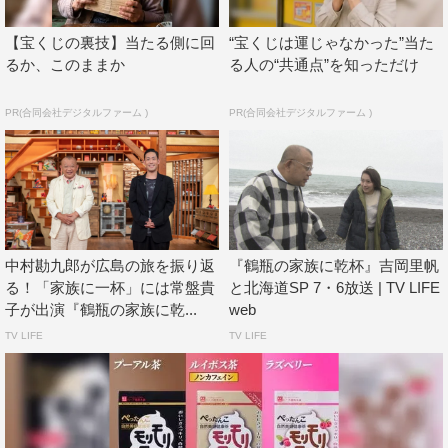
【宝くじの裏技】当たる側に回
“宝くじは運じゃなかった”当た
るか、このままか
る人の“共通点”を知っただけ
PR(合同会社デジタルファーム )
PR(合同会社デジタルファーム )
このほか、謎の柑橘に鶴瓶がもん絶した様子や大好物のみ
中村勘九郎が広島の旅を振り返
『鶴瓶の家族に乾杯』吉岡里帆
かんにご満悦の神木など愛媛らしい柑橘類を通じた名珍場
る！「家族に一杯」には常盤貴
と北海道SP 7・6放送 | TV LIFE
面集をはじめ、かわいらしい言い間違えで鶴瓶をほっこり
子が出演『鶴瓶の家族に乾...
web
させた男の子やすてきな夫婦との出会いなどを振り返る。
TV LIFE
TV LIFE
また、当時小学生だった子供の現在や、11年前に出会った
夫婦が鶴瓶に懺悔したいことなど、当時ロケで出会った人
たちの今も紹介する。