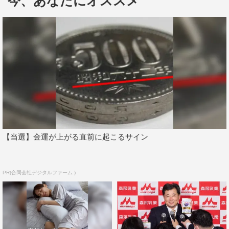
今、あなたにオススメ
観察する。
番組情報
『金曜日のソロたちへ』
NHK総合
2020年10月9日（金）後11・45～深0・15
©NHK
【当選】金運が上がる直前に起こるサイン
PR(合同会社デジタルファーム )