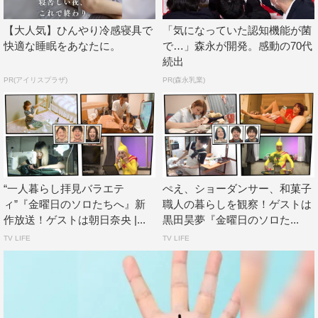
【大人気】ひんやり冷感寝具で
「気になっていた認知機能が菌
快適な睡眠をあなたに。
で…」森永が開発。感動の70代
続出
PR(アイリスプラザ)
PR(森永乳業)
“一人暮らし拝見バラエテ
ぺえ、ショーダンサー、和菓子
ィ”『金曜日のソロたちへ』新
職人の暮らしを観察！ゲストは
作放送！ゲストは朝日奈央 |...
黒田昊夢『金曜日のソロた...
TV LIFE
TV LIFE