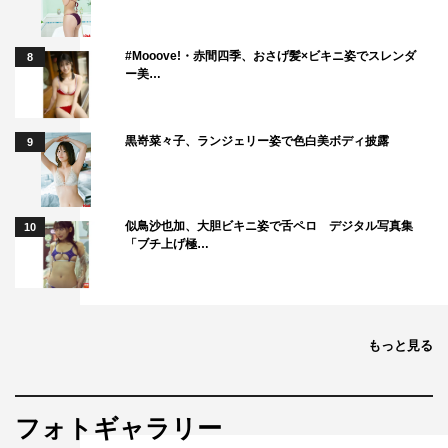
#Mooove!・赤間四季、おさげ髪×ビキニ姿でスレンダ
8
ー美…
黒嵜菜々子、ランジェリー姿で色白美ボディ披露
9
似鳥沙也加、大胆ビキニ姿で舌ペロ デジタル写真集
10
「ブチ上げ極…
もっと見る
フォトギャラリー