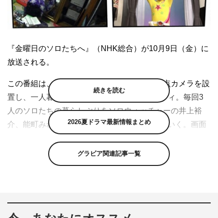
『金曜日のソロたちへ』（NHK総合）が10月9日（金）に
放送される。
この番組は、一人暮らし（ソロ）の部屋に定点カメラを設
続きを読む
置し、一人暮らしの“リアル”を楽しむバラエティ。毎回3
人のソロたちの暮らしぶりをソロウォッチャーの井上裕
2026夏ドラマ最新情報まとめ
介、能町みね子とゲストが4分割の画面で見ていく。画面
の一つには、Eテレのヒーロー・ストレッチマンが登場
し、“一人暮らしあるある”などを紹介する。
グラビア関連記事一覧
10月9日は、吉田豪をゲストに迎え、猫とじゃれ合うのが
至福という若い“舞台女優”、銭湯で住み込みのアルバイト
をしながら東京ドームでの単独ライブを夢見る“バンドマ
ン”、新ネタで大ブレークを狙う“ものまね芸人”の暮らしを