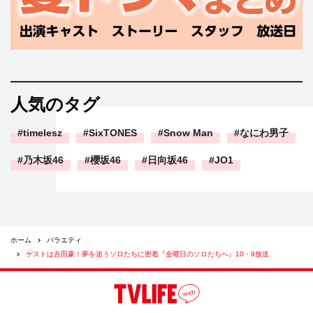
人気のタグ
timelesz
SixTONES
Snow Man
なにわ男子
乃木坂46
櫻坂46
日向坂46
JO1
ホーム
バラエティ
ゲストは吉田豪！夢を追うソロたちに密着『金曜日のソロたちへ』10・9放送