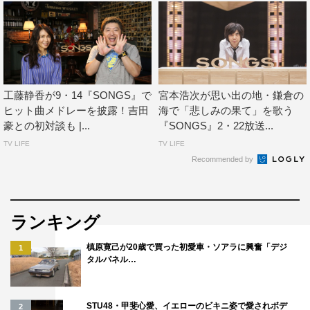
工藤静香が9・14『SONGS』で
宮本浩次が思い出の地・鎌倉の
ヒット曲メドレーを披露！吉田
海で「悲しみの果て」を歌う
豪との初対談も |...
『SONGS』2・22放送...
TV LIFE
TV LIFE
Recommended by
ランキング
槙原寛己が20歳で買った初愛車・ソアラに興奮「デジ
1
タルパネル…
STU48・甲斐心愛、イエローのビキニ姿で愛されボデ
2