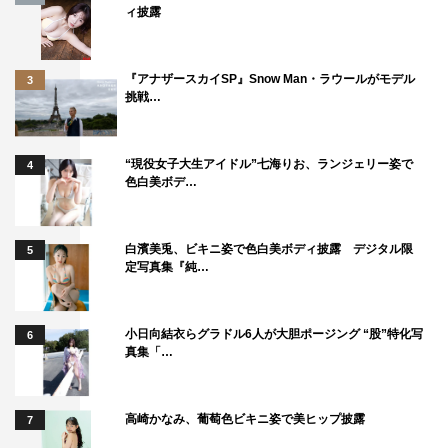
ィ披露
『アナザースカイSP』Snow Man・ラウールがモデル
3
挑戦…
“現役女子大生アイドル”七海りお、ランジェリー姿で
4
色白美ボデ…
白濱美兎、ビキニ姿で色白美ボディ披露 デジタル限
5
定写真集『純…
小日向結衣らグラドル6人が大胆ポージング “股”特化写
6
真集「…
高崎かなみ、葡萄色ビキニ姿で美ヒップ披露
7