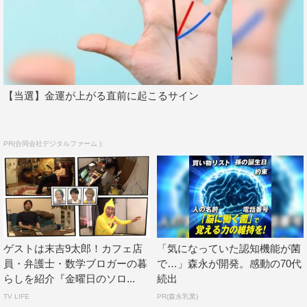
【当選】金運が上がる直前に起こるサイン
PR(合同会社デジタルファーム )
ゲストは末吉9太郎！カフェ店
「気になっていた認知機能が菌
員・弁護士・数学ブロガーの暮
で…」森永が開発。感動の70代
らしを紹介『金曜日のソロ...
続出
TV LIFE
PR(森永乳業)