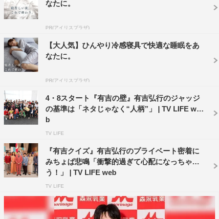
なたに。
PR(アイリスプラザ)
【大人気】ひんやり冷感寝具で快適な睡眠をあ
なたに。
PR(アイリスプラザ)
4・8スタート『有吉の壁』有吉弘行のジャッジ
の基準は「ネタじゃなく“人柄”」 | TV LIFE we
b
TV LIFE
『有吉クイズ』有吉弘行のプライベート密着に
みちょぱ悲鳴「衝撃的過ぎて心配になっちゃ
普段、公の場で女性や恋愛についてめったに語らない有
う！」 | TV LIFE web
吉。「あまりグッと来たり、『興味を持って話してみたい
TV LIFE
な』とか『この人を知りたいな』と思うことがない」そう
だが、今回はグッときた女性を告白。その中にはある超人