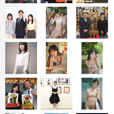
るんだな、という発見があって新鮮でした！
と同時に、初回からいつもの《あざとさ》だけでは通用し
ない有吉さんがゲストとして来てくださったおかげで、番
組の間口も広がったような気がします。この業界のトップ
を走ってらっしゃる方々は“人たらし”という点でどこかし
ら《あざとさ》があるのではないかと思うので、ぜひ大物
の方に来ていただいて、お話を聞いてみたいです。個人的
には、私が大好きなディーン・フジオカさんに来ていただ
けたらなぁって思います。あと政治家だと…小泉進次郎さ
んにも出ていただけたらなぁ、なんて思っています。
収録中は事前に予想していた通り、有吉さんとピリッとす
る瞬間もあって心が折れかけ、結果的に何も残すことがで
きませんでした（苦笑）。でも、いろんな新発見があった
こともあり、収録を終えた今は、すっかり心の傷は癒えま
した。ただ、みな実さんは「半年後くらいに有吉さんをも
う一度お迎えしたい」とおっしゃいましたが…私は1年後