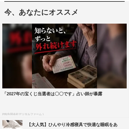
今、あなたにオススメ
レギュラー初回のゲストは、有吉弘行。山里とは“いろい
ろ”あって6年ぶりの共演。田中と弘中アナは番組の
YouTube公式チャンネルの動画で有吉の出演を聞かされ、
戦々恐々となっていた。
「2027年の宝くじ当選者は〇〇です」占い師が暴露
番組冒頭では、有吉から田中と弘中アナに「すごく嫌だっ
た！傷ついた！」といきなりクレームが。有吉を目の前に
PR(合同会社デジタルファーム )
してタジタジになり、いつもの調子が出ない田中と弘中ア
【大人気】ひんやり冷感寝具で快適な睡眠をあ
ナの様子を山里はニヤニヤして楽しむ。