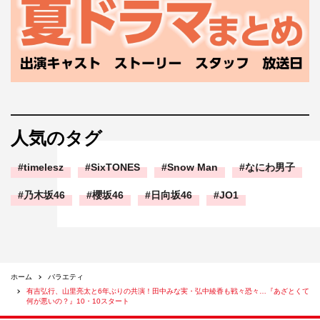
人気のタグ
timelesz
SixTONES
Snow Man
なにわ男子
乃木坂46
櫻坂46
日向坂46
JO1
ホーム
バラエティ
有吉弘行、山里亮太と6年ぶりの共演！田中みな実・弘中綾香も戦々恐々…『あざとくて
何が悪いの？』10・10スタート