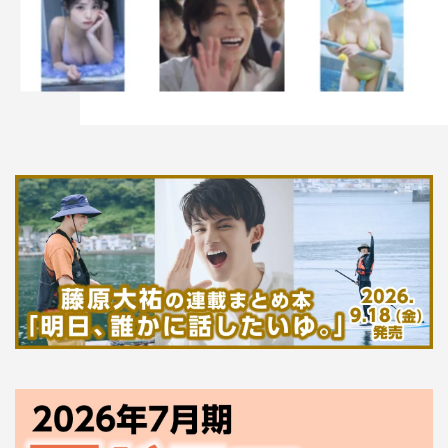
山里亮太
弘中綾香
有吉弘行
田中みな実