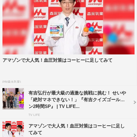
気女優も含まれ、本人が特別にVTRで出演する。
また、この日の放送には乃木坂46・山下美月が番組への逆
オファーで“あざとい女”を怪演。さらに、松本まりかが
「どうしても見せたい“地上波初披露”の物」をスタッフの
元へ持参する。
アマゾンで大人気！血圧対策はコーヒーに足してみて
PR(森永乳業)
有吉弘行が最大級の過激な挑戦に挑む！ せいや
「絶対マネできない！」『有吉クイズゴールデ
ン2時間SP』 | TV LIFE...
TV LIFE
アマゾンで大人気！血圧対策はコーヒーに足し
てみて