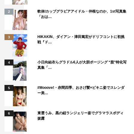
る珍しい光景もあって、とにかく見どころが大渋滞してま
軟体Iカップグラビアアイドル・仲根なのか、1st写真集
2
す！もしまた来ていただけるなら、有吉さんを迎えての第
「おは…
2弾もお届けしたいです。可能なら、いつか“人たらし”の
極みである政治家の方々にも来ていただきたいですね。と
HIKAKIN、ダイアン・津田篤宏がドリフコントに初挑
3
いうのも以前、総理大臣になる前の菅義偉さんとロケでご
戦『ド…
一緒したんですが、そのときに菅さんがガチガチの僕に
「山ちゃん、いつも見てるよ」と声をかけてくださったん
小日向結衣らグラドル6人が大胆ポージング “股”特化写
4
です。絶対見てないはずなのに…！（笑）「《あざとさ》
真集「…
って武器としてものすごいんだ」と証明するためにも、よ
ろしければ菅さん、いつかどうですか？（笑）
#Mooove!・赤間四季、おさげ髪×ビキニ姿でスレンダ
5
ー美…
田中みな実 コメント
有吉さんとは長いこと他局の番組でご一緒していますが、
東雲うみ、黒の紐ランジェリー姿でグラマラスボディ
6
披露
私はそこでは進行役を担っていますし、あざとい振る舞い
が望まれていないことも十分に理解しているので、抑えて