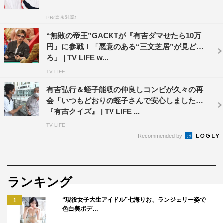
山里亮太（南海キャンディーズ）コメント
PR(森永乳業)
“無敗の帝王”GACKTが『有吉ダマせたら10万
初回収録は楽しかったですね～！スゴいものをたくさん見
円』に参戦！「悪意のある“三文芝居”が見どこ
ることができました!!有吉さんがレギュラー放送第1回のゲ
ろ」 | TV LIFE w...
ストだと発表されたときから、世の皆さんも「どうなるん
TV LIFE
だ!?」とザワついたじゃないですか。その思いにシッカリ
有吉弘行＆蛭子能収の仲良しコンビが久々の再
とお応えできてるんじゃないかな、と思います。収録中は
会「いつもどおりの蛭子さんで安心しました」
田中さんと弘中さんに緊張感があって、すごく新鮮でし
『有吉クイズ』 | TV LIFE ...
た！しかも「どんな女性にグッとくるか」というテーマを
TV LIFE
Recommended by
有吉さんにぶつける違和感（笑）。収録前は「それってア
リなの？」という疑問も自分の中にあったんですけど、有
吉さんが終始ニコニコしていて、楽しんでくださったので
ランキング
良かったです。
今回は視聴者の皆さんにも、有吉さんの女性に対するツボ
“現役女子大生アイドル”七海りお、ランジェリー姿で
1
がどこにあるのか、初めて知っていただける貴重な回。さ
色白美ボデ…
らに、有吉さんが《あざとさ》を学ぼうとする姿勢を見せ