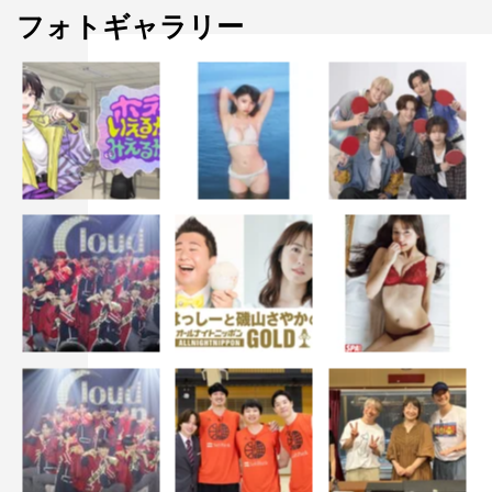
レギュラー収録後にあらためて感じたのは、この番組の可
フォトギャラリー
能性。どんな方がいらしても“あざとい”というひとつのテ
ーマでゲストの、はたまた我々レギュラー陣の意外な一面
が明らかになりそうです。個人的には、脳科学者の中野信
子さんにぜひ、あざといを脳科学の視点で解析していただ
きたい！《あざとさ》が本当の意味で市民権を獲得するた
めにもアカデミックに「《あざとさ》が人を気持ちよくす
る理由」をひもといていただきたいです。あと、横浜流星
くんにも来て欲しい。かっこいいから。目の保養！
（笑）。
弘中綾香（テレビ朝日アナウンサー）コメント
一般的には「有吉さんは《あざとさ》が通用しない方だ」
と思われていますけど、実は有吉さんの中にも《あざとい
ポイント》がいろいろ散りばめられていることが今回分か
りました。どんな人も何かしらの《あざとさ》は持ってい