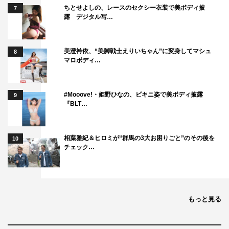
います（笑）。この番組でのびのびとあざとさを全開にす
ちとせよしの、レースのセクシー衣装で美ボディ披
7
露 デジタル写…
る私を見てどう思うのだろうと、なんだか恥ずかしい気持
ちになりました。幸いにも、有吉さんが「《あざとさ》を
肯定し、楽しむ」という番組の趣旨を理解して収録に臨ん
美澄衿依、“美脚戦士えりいちゃん”に変身してマシュ
8
マロボディ…
でくださったので、大きな爆弾は投下されませんでした
が、会話のキャッチボールの球が手榴弾!?…と戦々恐々と
する場面は多々ありました。収録を終え、「（あざとさ
#Mooove!・姫野ひなの、ビキニ姿で美ボディ披露
9
の）本領を発揮できたのだろうか？もうちょっと行けたん
『BLT…
じゃないかなぁ…」と、多少の悔いが残る結果に。でも、
有吉さんには“あざとい女子”の再現VTRを楽しんでいただ
相葉雅紀＆ヒロミが“群馬の3大お困りごと”のその後を
10
けたはずなので、ひとまずは良かったなと。実際どんな表
チェック…
情でご覧になっていたかはオンエアをチェックするまで分
かりませんけど(笑)。あと、有吉さんが“ある部分に穴の開
いた服”にドキッとするということも判明しましたので、
もっと見る
半年後くらいにソノ穴の開いた服で番組にお迎えしたいで
す（笑）。