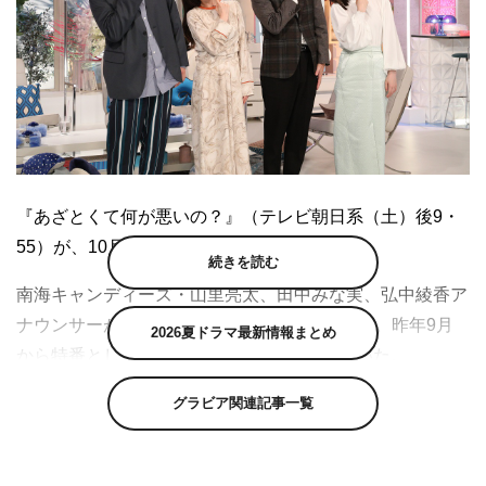
『あざとくて何が悪いの？』（テレビ朝日系（土）後9・
55）が、10月10日にレギュラースタートする。
続きを読む
南海キャンディーズ・山里亮太、田中みな実、弘中綾香ア
ナウンサーが“あざとさ”について語り合う番組。昨年9月
2026夏ドラマ最新情報まとめ
から特番として3度放送され、人気を博していた。
グラビア関連記事一覧