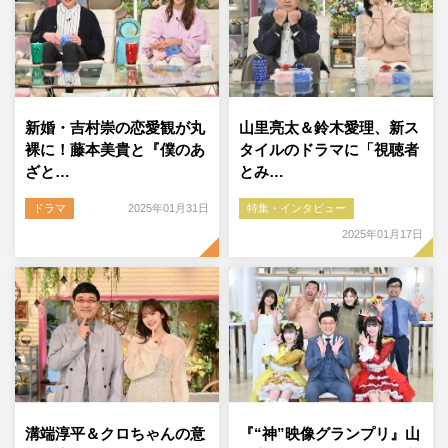
新婚・吉村崇の恋愛観が丸
山里亮太＆鈴木愛理、新ス
裸に！藤本美貴と『僕のあ
タイルのドラマに「視聴者
ざと…
とみ…
ドラマ
2025年01月31日
特集・インタビュー
2025年01月17日
溝端淳平＆クロちゃんの意
『“神”映像グランプリ』山