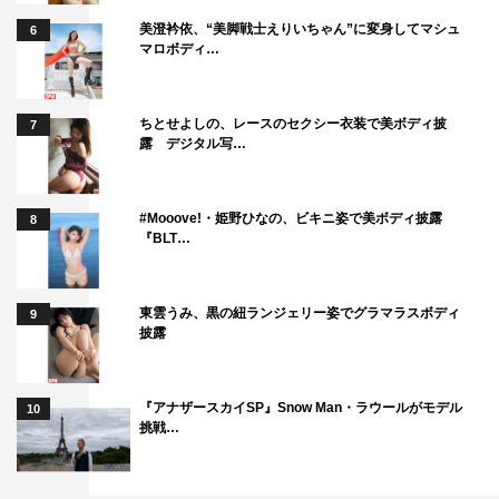
美澄衿依、“美脚戦士えりいちゃん”に変身してマシュ
6
マロボディ…
ちとせよしの、レースのセクシー衣装で美ボディ披
7
露 デジタル写…
#Mooove!・姫野ひなの、ビキニ姿で美ボディ披露
8
『BLT…
東雲うみ、黒の紐ランジェリー姿でグラマラスボディ
9
披露
『アナザースカイSP』Snow Man・ラウールがモデル
10
挑戦…