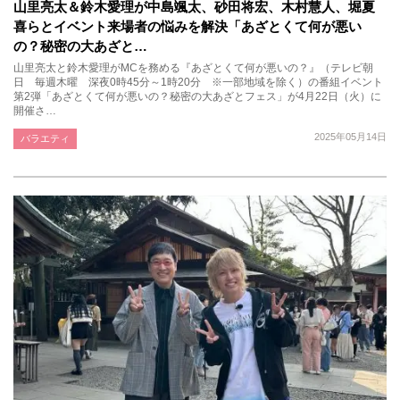
山里亮太＆鈴木愛理が中島颯太、砂田将宏、木村慧人、堀夏
喜らとイベント来場者の悩みを解決「あざとくて何が悪い
の？秘密の大あざと…
山里亮太と鈴木愛理がMCを務める『あざとくて何が悪いの？』（テレビ朝
日 毎週木曜 深夜0時45分～1時20分 ※一部地域を除く）の番組イベント
第2弾「あざとくて何が悪いの？秘密の大あざとフェス」が4月22日（火）に
開催さ…
2025年05月14日
バラエティ