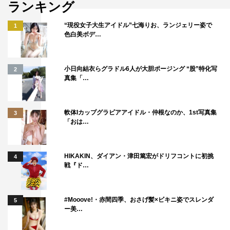
ランキング
“現役女子大生アイドル”七海りお、ランジェリー姿で
1
色白美ボデ…
小日向結衣らグラドル6人が大胆ポージング “股”特化写
2
真集「…
軟体Iカップグラビアアイドル・仲根なのか、1st写真集
3
「おは…
HIKAKIN、ダイアン・津田篤宏がドリフコントに初挑
4
戦『ド…
#Mooove!・赤間四季、おさげ髪×ビキニ姿でスレンダ
5
ー美…