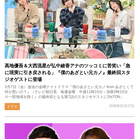
髙地優吾＆大西流星が弘中綾香アナのツッコミに苦笑い「急
に現実に引き戻される」『僕のあざとい元カノ』最終回スタ
ジオゲストに登場
3月7日（金）放送の金曜ナイトドラマ『僕のあざとい元カノ from あざとくて
何が悪いの？』（テレビ朝日系 毎週金曜 午後11時15分～深夜0時15分
※一部地域を除く）の最終回となる第7話のスタジオゲストにSixTON…
2025年02月27日
ドラマ