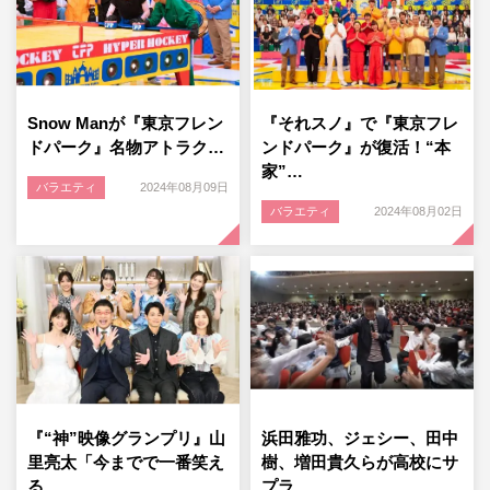
Snow Manが『東京フレン
『それスノ』で『東京フレ
ドパーク』名物アトラク…
ンドパーク』が復活！“本
家”…
バラエティ
2024年08月09日
バラエティ
2024年08月02日
『“神”映像グランプリ』山
浜田雅功、ジェシー、田中
里亮太「今までで一番笑え
樹、増田貴久らが高校にサ
る…
プラ…