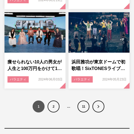
痩せられない10人の男女が
浜田雅功が東京ドームで初
人生と100万円をかけて1…
歌唱！SixTONESライブ…
バラエティ
2024年06月03日
バラエティ
2024年05月23日
1
2
…
11