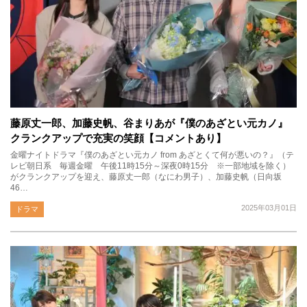
藤原丈一郎、加藤史帆、谷まりあが『僕のあざとい元カノ』
クランクアップで充実の笑顔【コメントあり】
金曜ナイトドラマ『僕のあざとい元カノ from あざとくて何が悪いの？』（テ
レビ朝日系 毎週金曜 午後11時15分～深夜0時15分 ※一部地域を除く）
がクランクアップを迎え、藤原丈一郎（なにわ男子）、加藤史帆（日向坂
46…
2025年03月01日
ドラマ