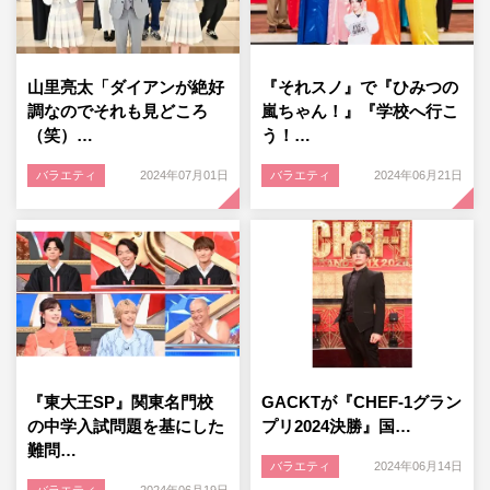
山里亮太「ダイアンが絶好
『それスノ』で『ひみつの
調なのでそれも見どころ
嵐ちゃん！』『学校へ行こ
（笑）…
う！…
バラエティ
2024年07月01日
バラエティ
2024年06月21日
『東大王SP』関東名門校
GACKTが『CHEF-1グラン
の中学入試問題を基にした
プリ2024決勝』国…
難問…
バラエティ
2024年06月14日
バラエティ
2024年06月19日