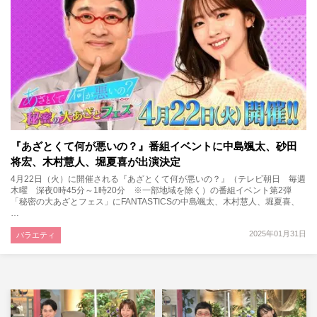
『あざとくて何が悪いの？』番組イベントに中島颯太、砂田
将宏、木村慧人、堀夏喜が出演決定
4月22日（火）に開催される『あざとくて何が悪いの？』（テレビ朝日 毎週
木曜 深夜0時45分～1時20分 ※一部地域を除く）の番組イベント第2弾
「秘密の大あざとフェス」にFANTASTICSの中島颯太、木村慧人、堀夏喜、
…
2025年01月31日
バラエティ