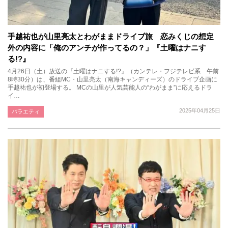
手越祐也が山里亮太とわがままドライブ旅 恋みくじの想定
外の内容に「俺のアンチが作ってるの？」『土曜はナニす
る!?』
4月26日（土）放送の『土曜はナニする!?』（カンテレ・フジテレビ系 午前
8時30分）は、番組MC・山里亮太（南海キャンディーズ）のドライブ企画に
手越祐也が初登場する。 MCの山里が人気芸能人の“わがまま”に応えるドラ
イ…
2025年04月25日
バラエティ