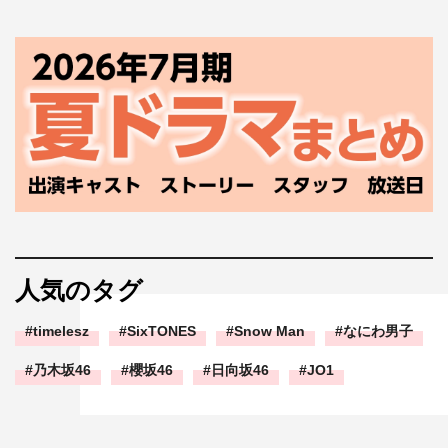
人気のタグ
timelesz
SixTONES
Snow Man
なにわ男子
乃木坂46
櫻坂46
日向坂46
JO1