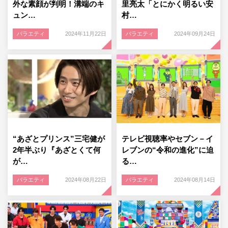
外な素顔が判明！溝端のキ
里亮太「とにかく明るい安
ュン…
村…
バラエティ
2024年11月22日
バラエティ
2024年09月24日
“あざとプリンス”三宅健が
テレビ視聴率やセブン－イ
2年半ぶり『あざとくて何
レブンの“令和の進化”に迫
が…
る…
バラエティ
2024年08月22日
バラエティ
2024年08月14日