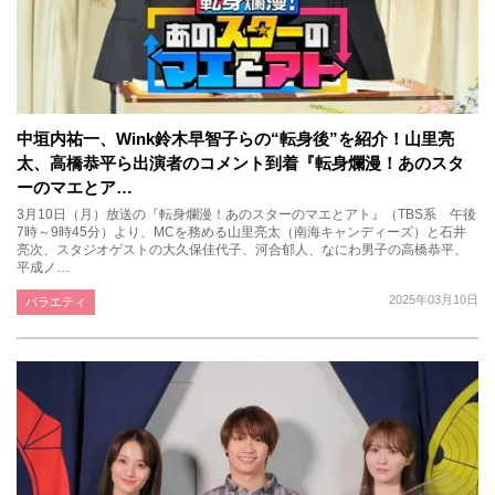
中垣内祐一、Wink鈴木早智子らの“転身後”を紹介！山里亮
太、高橋恭平ら出演者のコメント到着『転身爛漫！あのスタ
ーのマエとア…
3月10日（月）放送の『転身爛漫！あのスターのマエとアト』（TBS系 午後
7時～9時45分）より、MCを務める山里亮太（南海キャンディーズ）と石井
亮次、スタジオゲストの大久保佳代子、河合郁人、なにわ男子の高橋恭平、
平成ノ…
2025年03月10日
バラエティ