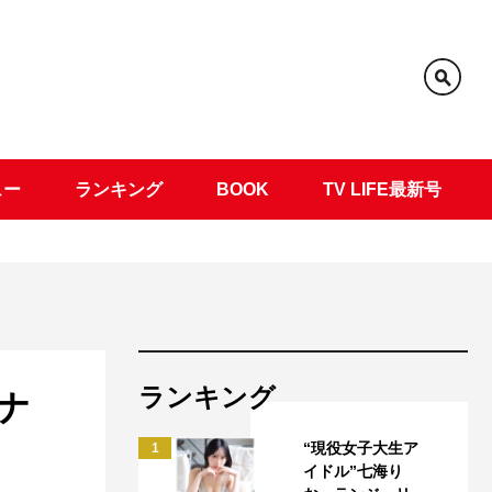
ュー
ランキング
BOOK
TV LIFE最新号
ランキング
ナ
“現役女子大生ア
1
イドル”七海り