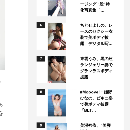
ージング “股”特
化写真集「…
ちとせよしの、レ
6
ースのセクシー衣
装で美ボディ披
露 デジタル写…
東雲うみ、黒の紐
7
ランジェリー姿で
グラマラスボディ
披露
レ
#Mooove!・姫野
8
ひなの、ビキニ姿
あ
で美ボディ披露
『BLT…
を
美澄衿依、“美脚
9