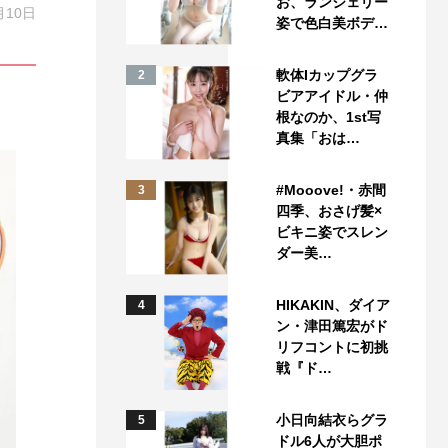
お、ランジェリー
月10日
姿で色白美ボデ…
軟体Iカップグラ
2
ビアアイドル・仲
根なのか、1st写
真集「おは…
#Mooove!・赤間
3
四季、おさげ髪×
ビキニ姿でスレン
ダー美…
HIKAKIN、ダイア
4
ン・津田篤宏がド
リフコントに初挑
戦『ド…
小日向結衣らグラ
5
ドル6人が大胆ポ