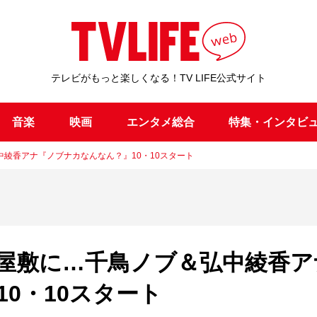
テレビがもっと楽しくなる！TV LIFE公式サイト
音楽
映画
エンタメ総合
特集・インタビ
綾香アナ『ノブナカなんなん？』10・10スタート
屋敷に…千鳥ノブ＆弘中綾香ア
0・10スタート