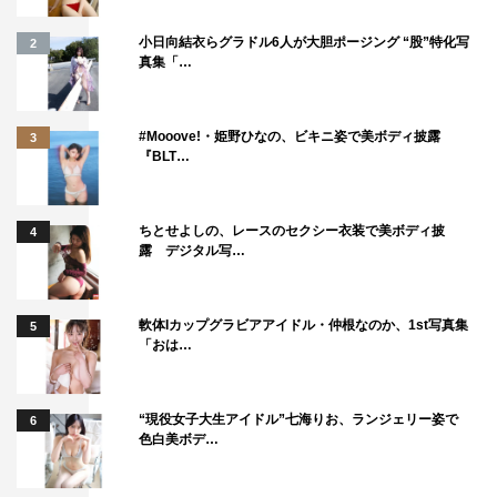
小日向結衣らグラドル6人が大胆ポージング “股”特化写
2
真集「…
#Mooove!・姫野ひなの、ビキニ姿で美ボディ披露
3
『BLT…
ちとせよしの、レースのセクシー衣装で美ボディ披
4
露 デジタル写…
軟体Iカップグラビアアイドル・仲根なのか、1st写真集
5
「おは…
“現役女子大生アイドル”七海りお、ランジェリー姿で
6
色白美ボデ…