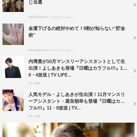
じ当選
Kitchen」では、料理人・高橋善郎さんが、3分間で体に優
しい絶品料理に挑戦する。
PR(合同会社デジタルファーム )
「自分史上最高！カコイチ」では、カラフルメンバーが人
金運下げるの絶対やめて！9割が知らない“貯金
術”
生で一番感銘を受けた“カコイチ漫画”を発表する。
番組情報
PR(合同会社デジタルファーム )
内博貴が10月マンスリーアシスタントとして生
『日曜はカラフル!!!』
出演！よしあきも登場『日曜はカラフル!!!』1
毎週日曜 前11・55～後0・50＜TOKYO MX1＞
0・4放送 | TV LIFE...
スマートフォン用アプリ／Webサイト「エムキャス」
TV LIFE
（
https://s.mxtv.jp/mcas/
）でも同時配信
人気モデル・よしあきが生出演！11月マンスリ
ーアシスタント・屋良朝幸も登場『日曜はカラ
MC：アンミカ
フル!!!』11・8放送 | TV...
10月マンスリーアシスタント：内博貴
TV LIFE
出演者：クリス松村、くれいじーまぐねっと・UraN
番組Webサイト：
https://s.mxtv.jp/variety/colorful/