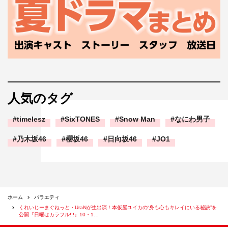
人気のタグ
timelesz
SixTONES
Snow Man
なにわ男子
乃木坂46
櫻坂46
日向坂46
JO1
ホーム
バラエティ
くれいじーまぐねっと・UraNが生出演！本仮屋ユイカの“身も心もキレイにいる秘訣”を
公開『日曜はカラフル!!!』10・1…