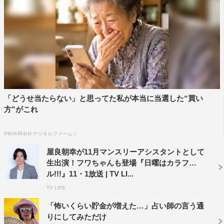
番組Twitter：@sunday_colorful
内博貴
本仮屋ユイカ
「どうせ当たらない」と思ってた私が本当に当選した“買い
方”がこれ
PR(合同会社デジタルファーム )
屋良朝幸が11月マンスリーアシスタントとして
生出演！フワちゃんも登場『日曜はカラフ
ル!!!』11・1放送 | TV LI...
TV LIFE
「怖いくらい貯金が増えた…」占い師の言う通
りにしてみただけ