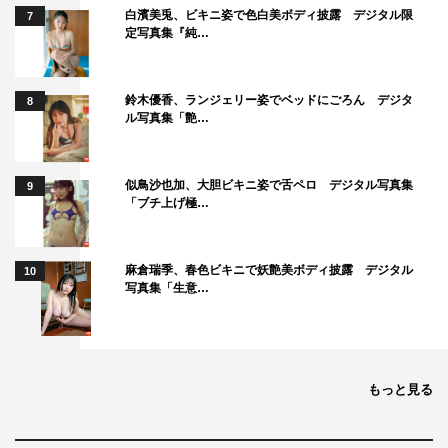
白濱美兎、ビキニ姿で色白美ボディ披露 デジタル限
7
定写真集『純…
鈴木優香、ランジェリー姿でベッドにごろん デジタ
8
ル写真集「艶…
似鳥沙也加、大胆ビキニ姿で舌ペロ デジタル写真集
9
「ブチ上げ極…
麻倉瑞季、春色ビキニで妖艶美ボディ披露 デジタル
10
写真集「生意…
もっと見る