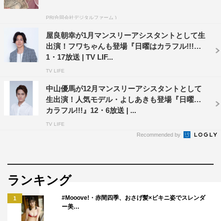
PR(合同会社デジタルファーム )
屋良朝幸が1月マンスリーアシスタントとして生
出演！フワちゃんも登場『日曜はカラフル!!!』
1・17放送 | TV LIF...
TV LIFE
中山優馬が12月マンスリーアシスタントとして
生出演！人気モデル・よしあきも登場『日曜は
カラフル!!!』12・6放送 | ...
TV LIFE
Recommended by
ランキング
#Mooove!・赤間四季、おさげ髪×ビキニ姿でスレンダ
1
ー美…