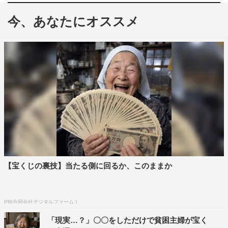
今、あなたにオススメ
くれいじーまぐねっと・UraN
10月11日（日）放送の情報番組『日曜はカラフル!!!』
（TOKYO MX・地上波9ch）に、人気YouTuber「くれい
じーまぐねっと」のUraNが生出演。また、歌手で俳優の
内博貴が10月のマンスリーアシスタントとして登場する。
番組では、寒い冬に向けて体を温め、美ボディを作る食材
に注目。体をポカポカにする食材である生姜、ねぎ、れん
こんの専門店を取材し、極上グルメを紹介する。
また、10月12日（月）からスタートするドラマ『片恋グ
【宝くじの裏技】当たる側に回るか、このままか
ルメ日記』に主演する本仮屋ユイカにインタビュー。さら
に、本仮屋の“身も心もキレイにいる秘訣”を大公開。衝撃
的なルーティンが明らかになる。
PR(合同会社デジタルファーム )
「現実…？」〇〇をしただけで貧困主婦が宝く
料理コーナー「時短でキレイに美味しい！Quick Beauty