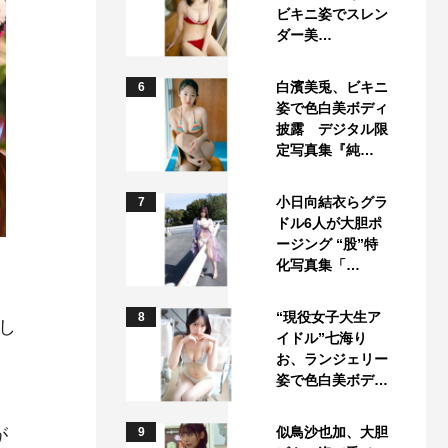
ビキニ姿でスレン
ダー美…
白濱美兎、ビキニ
6
姿で色白美ボディ
披露 デジタル限
定写真集『純…
小日向結衣らグラ
7
ドル6人が大胆ポ
ージング “股”特
化写真集「…
“現役女子大生ア
8
し
イドル”七海り
お、ランジェリー
姿で色白美ボデ…
似鳥沙也加、大胆
が
9