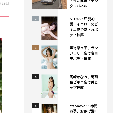
アラに興奮「デジ
月29日
タルパネル…
STU48・甲斐心
2
愛、イエローのビ
キニ姿で愛されボ
ディ披露
黒嵜菜々子、ラン
3
ジェリー姿で色白
美ボディ披露
高崎かなみ、葡萄
4
色ビキニ姿で美ヒ
ップ披露
#Mooove!・赤間
5
四季、おさげ髪×