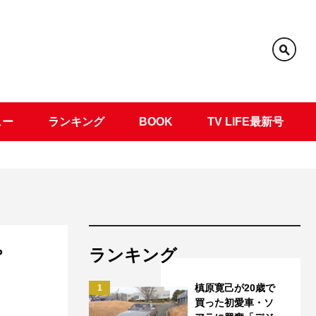
ュー
ランキング
BOOK
TV LIFE最新号
ランキング
プ
槙原寛己が20歳で
1
買った初愛車・ソ