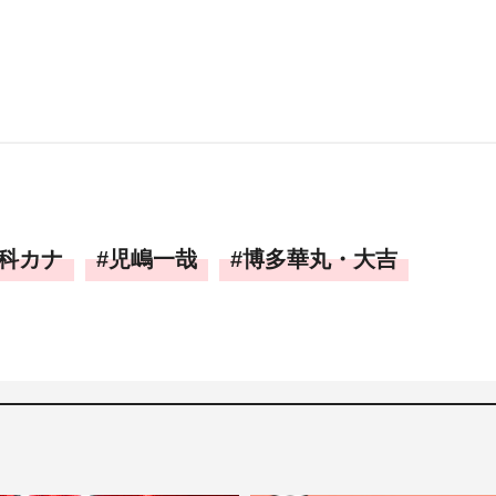
科カナ
児嶋一哉
博多華丸・大吉