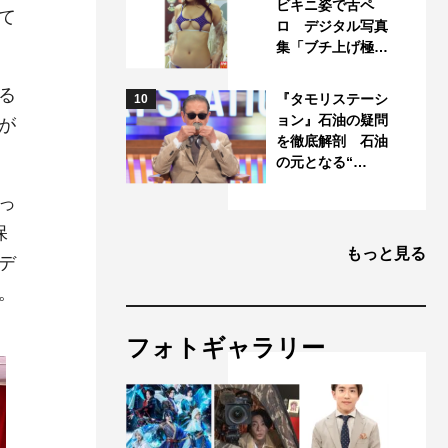
ビキニ姿で舌ペ
て
ロ デジタル写真
集「ブチ上げ極…
る
『タモリステーシ
10
ョン』石油の疑問
が
を徹底解剖 石油
の元となる“…
っ
保
もっと見る
デ
。
フォトギャラリー