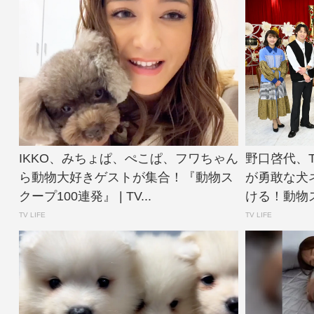
IKKO、みちょぱ、ぺこぱ、フワちゃん
野口啓代、TH
ら動物大好きゲストが集合！『動物ス
が勇敢な犬
クープ100連発』 | TV...
ける！動物ス
TV LIFE
TV LIFE