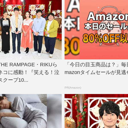
E RAMPAGE・RIKUら
「今日の目玉商品は？」毎
ネコに感動！『笑える！泣
mazonタイムセールが見逃
クープ10...
PR(Amazon)