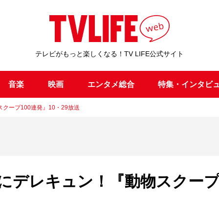
テレビがもっと楽しくなる！TV LIFE公式サイト
音楽
映画
エンタメ総合
特集・インタビ
ープ100連発』10・29放送
にデレキュン！『動物スクー